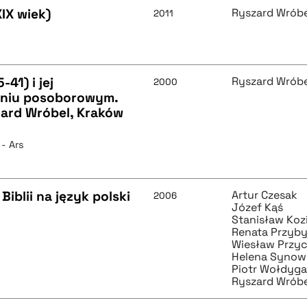
XIX wiek)
Ryszard Wróbe
2011
41) i jej
Ryszard Wróbe
2000
aniu posoborowym.
zard Wróbel, Kraków
 - Ars
blii na język polski
Artur Czesak
2006
Józef Kąś
Stanisław Koz
Renata Przyby
Wiesław Przy
Helena Synow
Piotr Wołdyg
Ryszard Wróbe