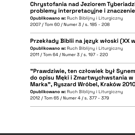
Chrystofania nad Jeziorem Tyberiadzki
problemy interpretacyjne i znaczenie
Opublikowano w:
Ruch Biblijny i Liturgiczny
CZYSTY TEKST
2007 / Tom 60 / Numer 3 / s. 185 - 208
Przekłady Biblii na język włoski (XX w
Opublikowano w:
Ruch Biblijny i Liturgiczny
BIBTEX
2011 / Tom 64 / Numer 3 / s. 197 - 220
CZYSTY TEKST
"Prawdziwie, ten człowiek był Synem
do opisu Męki i Zmartwychwstania w 
Marka", Ryszard Wróbel, Kraków 2010 
CZYSTY TEKST
BIBTEX
Opublikowano w:
Ruch Biblijny i Liturgiczny
2012 / Tom 65 / Numer 4 / s. 377 - 379
BIBTEX
CZYSTY TEKST