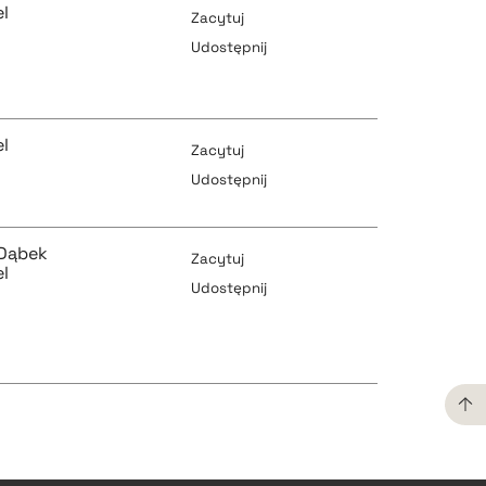
l
Zacytuj
pobierz cytat
Udostępnij
pobierz cytat
l
Zacytuj
Udostępnij
pobierz cytat
pobierz cytat
 Dąbek
Zacytuj
l
Udostępnij
pobierz cytat
pobierz cytat
pobierz cytat