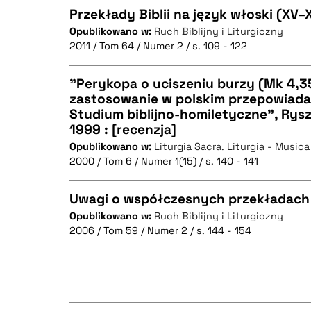
Przekłady Biblii na język włoski (XV–
Opublikowano w:
Ruch Biblijny i Liturgiczny
2011 / Tom 64 / Numer 2 / s. 109 - 122
CZYSTY TEKST
"Perykopa o uciszeniu burzy (Mk 4,35-
zastosowanie w polskim przepowiad
Studium biblijno-homiletyczne", Rys
CZYSTY TEKST
BIBTEX
1999 : [recenzja]
Opublikowano w:
Liturgia Sacra. Liturgia - Musica
2000 / Tom 6 / Numer 1(15) / s. 140 - 141
BIBTEX
Uwagi o współczesnych przekładach Bi
Opublikowano w:
Ruch Biblijny i Liturgiczny
2006 / Tom 59 / Numer 2 / s. 144 - 154
CZYSTY TEKST
BIBTEX