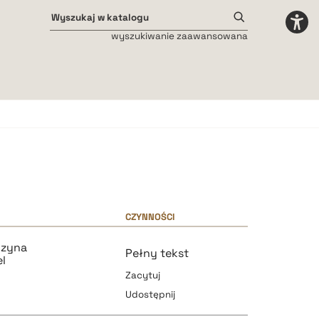
wyszukiwanie zaawansowana
Odstępy międzyliterowe
małe
średnie
duże
CZYNNOŚCI
czyna
Pełny tekst
l
Zacytuj
Udostępnij