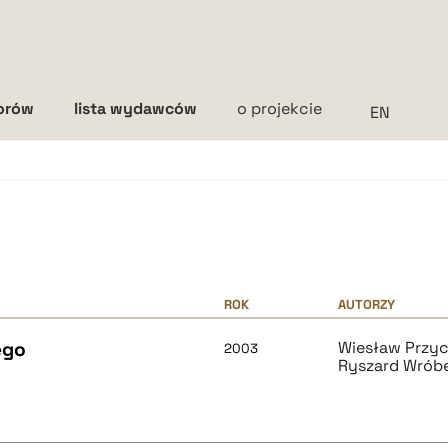
torów
lista wydawców
o projekcie
Interlinia
mała
średnia
duża
ROK
AUTORZY
ego
Wiesław Przy
2003
Ryszard Wróbe