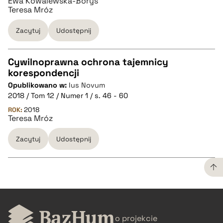
Ewa Kowalewska-Borys
BIBTEX
Teresa Mróz
Zacytuj
Udostępnij
pobierz cytat
Cywilnoprawna ochrona tajemnicy
korespondencji
CZYSTY TEKST
Opublikowano w:
Ius Novum
2018 / Tom 12 / Numer 1 / s. 46 - 60
pobierz cytat
ROK:
2018
Teresa Mróz
Zacytuj
Udostępnij
BIBTEX
pobierz cytat
CZYSTY TEKST
o projekcie
pobierz cytat