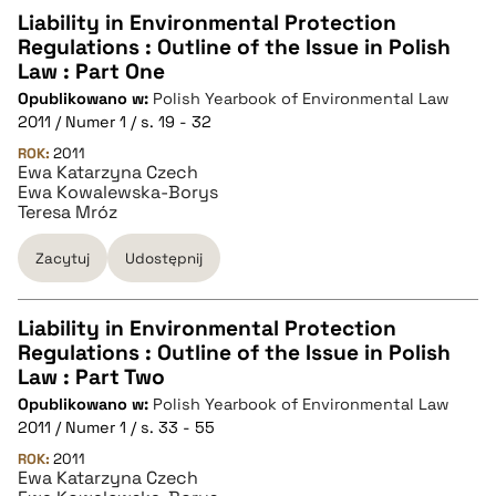
Liability in Environmental Protection
Regulations : Outline of the Issue in Polish
CZYSTY TEKST
Law : Part One
Opublikowano w:
Polish Yearbook of Environmental Law
2011 / Numer 1 / s. 19 - 32
pobierz cytat
ROK:
2011
Ewa Katarzyna Czech
Ewa Kowalewska-Borys
BIBTEX
Teresa Mróz
Zacytuj
Udostępnij
pobierz cytat
Liability in Environmental Protection
Regulations : Outline of the Issue in Polish
CZYSTY TEKST
Law : Part Two
Opublikowano w:
Polish Yearbook of Environmental Law
2011 / Numer 1 / s. 33 - 55
pobierz cytat
ROK:
2011
Ewa Katarzyna Czech