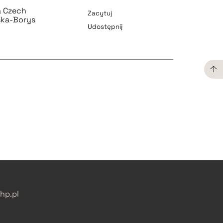
a Czech
Zacytuj
ka-Borys
Udostępnij
pobierz cytat
pobierz cytat
pobierz cytat
pobierz cytat
p.pl