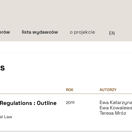
torów
lista wydawców
o projekcie
Interlinia
mała
średnia
duża
s
ROK
AUTORZY
Regulations : Outline
Ewa Katarzyn
2011
Ewa Kowalews
Teresa Mróz
al Law