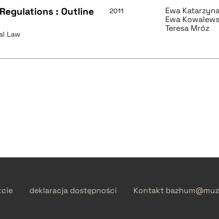
Regulations : Outline
Ewa Katarzyn
2011
Ewa Kowalews
Teresa Mróz
al Law
kcie
deklaracja dostępności
Kontakt
bazhum@muzh