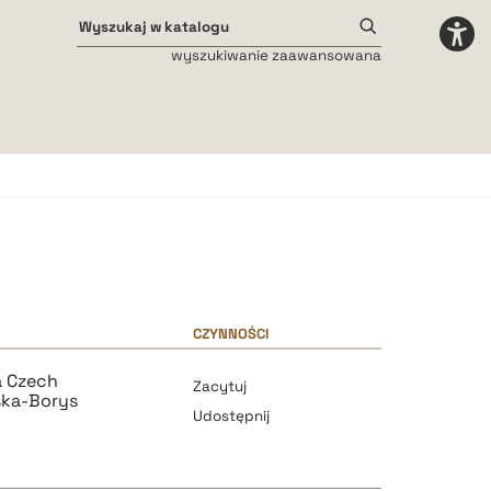
wyszukiwanie zaawansowana
Odstępy międzyliterowe
małe
średnie
duże
CZYNNOŚCI
a Czech
Zacytuj
ka-Borys
Udostępnij