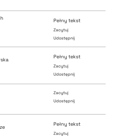
ch
Pełny tekst
Zacytuj
Udostępnij
pobierz cytat
Pełny tekst
rska
Zacytuj
Udostępnij
pobierz cytat
pobierz cytat
Zacytuj
Udostępnij
pobierz cytat
pobierz cytat
Pełny tekst
lze
Zacytuj