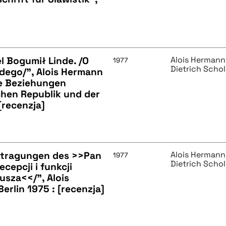
l Bogumił Linde. /O
Alois Hermann
1977
Dietrich Scho
ndego/", Alois Hermann
he Beziehungen
hen Republik und der
[recenzja]
rtragungen des >>Pan
Alois Hermann
1977
Dietrich Scho
cepcji i funkcji
sza<</", Alois
Berlin 1975 : [recenzja]