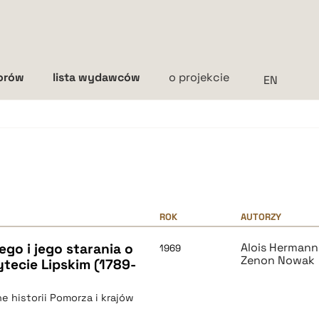
torów
lista wydawców
o projekcie
Interlinia
mała
średnia
duża
ROK
AUTORZY
go i jego starania o
Alois Hermann
1969
Zenon Nowak
ytecie Lipskim (1789-
e historii Pomorza i krajów