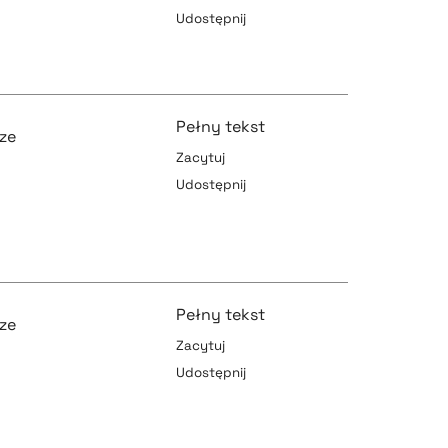
Udostępnij
pobierz cytat
pobierz cytat
Pełny tekst
lze
pobierz cytat
Zacytuj
Udostępnij
pobierz cytat
Pełny tekst
pobierz cytat
lze
Zacytuj
Udostępnij
pobierz cytat