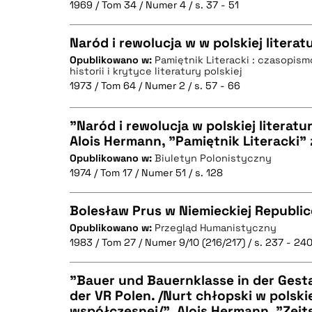
1969 / Tom 34 / Numer 4 / s. 37 - 51
Naród i rewolucja w w polskiej litera
Opublikowano w:
Pamiętnik Literacki : czasopis
historii i krytyce literatury polskiej
CZYSTY TEKST
1973 / Tom 64 / Numer 2 / s. 57 - 66
"Naród i rewolucja w polskiej literat
Alois Hermann, "Pamiętnik Literacki" z
BIBTEX
Opublikowano w:
Biuletyn Polonistyczny
CZYSTY TEKST
1974 / Tom 17 / Numer 51 / s. 128
Bolesław Prus w Niemieckiej Republi
Opublikowano w:
Przegląd Humanistyczny
BIBTEX
1983 / Tom 27 / Numer 9/10 (216/217) / s. 237 - 24
CZYSTY TEKST
"Bauer und Bauernklasse in der Gesta
der VR Polen. /Nurt chłopski w polskie
współczesnej/", Alois Hermann, "Zeits