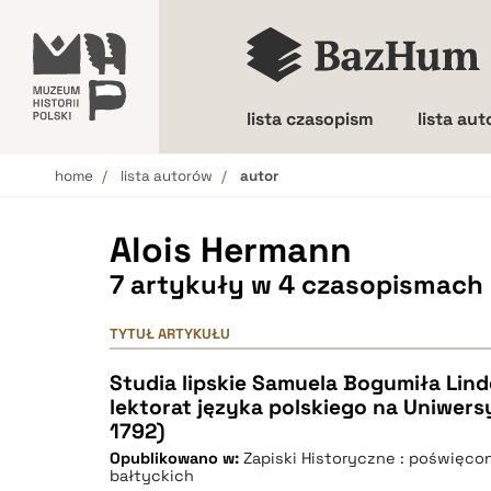
lista czasopism
lista au
home
lista autorów
autor
Wielkość liter
Alois Hermann
7 artykuły w 4 czasopismach
TYTUŁ ARTYKUŁU
Studia lipskie Samuela Bogumiła Linde
lektorat języka polskiego na Uniwers
1792)
Opublikowano w:
Zapiski Historyczne : poświęcon
bałtyckich