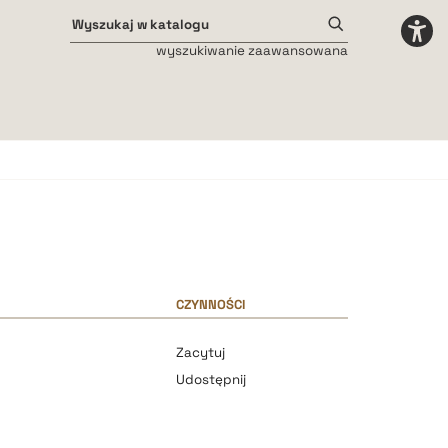
wyszukiwanie zaawansowana
Odstępy międzyliterowe
małe
średnie
duże
CZYNNOŚCI
Zacytuj
Udostępnij