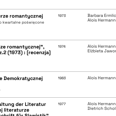
turze romantycznej
Barbara Ermli
1973
Alois Hermann
mo kwartalne poświęcone
urze romantycznej",
Alois Hermann
1974
Elżbieta Jawo
.2 (1973) : [recenzja]
ce Demokratycznej
Alois Hermann
1983
0
ltung der Literatur
Alois Hermann
1977
Dietrich Scho
j literaturze
chrift für Slawistik",