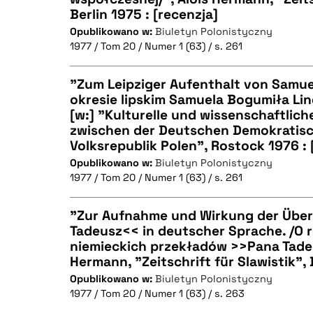
CZYSTY TEKST
BIBTEX
Berlin 1975 : [recenzja]
Opublikowano w:
Biuletyn Polonistyczny
1977 / Tom 20 / Numer 1 (63) / s. 261
BIBTEX
"Zum Leipziger Aufenthalt von Samue
okresie lipskim Samuela Bogumiła Li
[w:] "Kulturelle und wissenschaftlic
CZYSTY TEKST
zwischen der Deutschen Demokratisc
Volksrepublik Polen", Rostock 1976 : 
Opublikowano w:
Biuletyn Polonistyczny
1977 / Tom 20 / Numer 1 (63) / s. 261
BIBTEX
"Zur Aufnahme und Wirkung der Übe
Tadeusz<< in deutscher Sprache. /O re
niemieckich przekładów >>Pana Tadeu
CZYSTY TEKST
Hermann, "Zeitschrift für Slawistik", 
Opublikowano w:
Biuletyn Polonistyczny
1977 / Tom 20 / Numer 1 (63) / s. 263