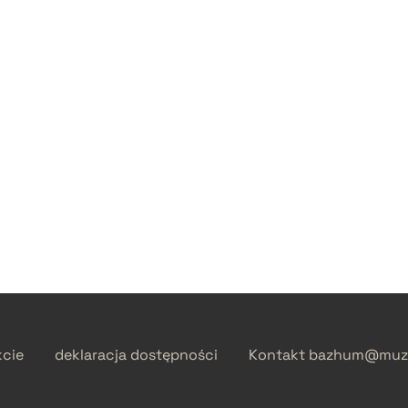
kcie
deklaracja dostępności
Kontakt
bazhum@muzh