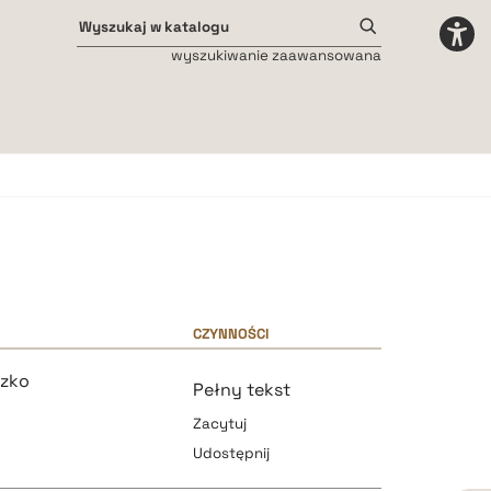
wyszukiwanie zaawansowana
Odstępy międzyliterowe
małe
średnie
duże
CZYNNOŚCI
zko
Pełny tekst
Zacytuj
Udostępnij