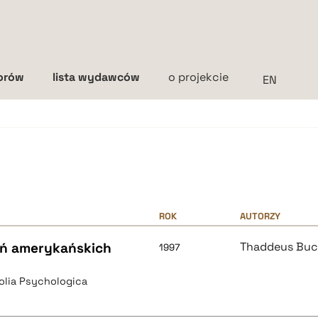
torów
lista wydawców
o projekcie
Interlinia
mała
średnia
duża
ROK
AUTORZY
ań amerykańskich
Thaddeus Buc
1997
Folia Psychologica