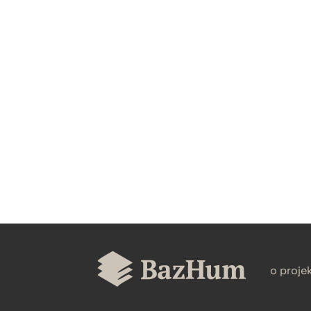
CZYSTY TEKST
BIBTEX
o proje