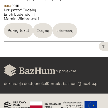
pobierz cytat
ROK:
2015
Krzysztof Fudalej
Erich Ludendorff
BIBTEX
Marcin Wichrowski
pobierz cytat
Pełny tekst
Zacytuj
Udostępnij
CZYSTY TEKST
o projekcie
pobierz cytat
deklaracja dostępności
Kontakt
bazhum@muzhp.pl
BIBTEX
pobierz cytat