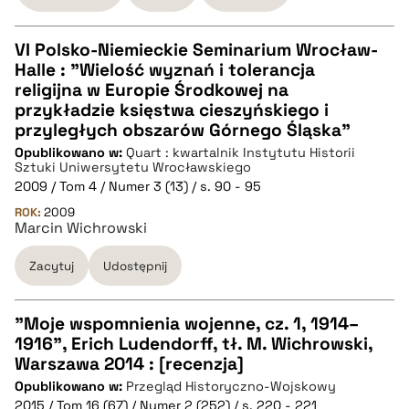
VI Polsko-Niemieckie Seminarium Wrocław-
Halle : "Wielość wyznań i tolerancja
CZYSTY TEKST
religijna w Europie Środkowej na
przykładzie księstwa cieszyńskiego i
przyległych obszarów Górnego Śląska"
pobierz cytat
Opublikowano w:
Quart : kwartalnik Instytutu Historii
Sztuki Uniwersytetu Wrocławskiego
2009 / Tom 4 / Numer 3 (13) / s. 90 - 95
BIBTEX
ROK:
2009
Marcin Wichrowski
pobierz cytat
Zacytuj
Udostępnij
"Moje wspomnienia wojenne, cz. 1, 1914–
1916", Erich Ludendorff, tł. M. Wichrowski,
CZYSTY TEKST
Warszawa 2014 : [recenzja]
Opublikowano w:
Przegląd Historyczno-Wojskowy
2015 / Tom 16 (67) / Numer 2 (252) / s. 220 - 221