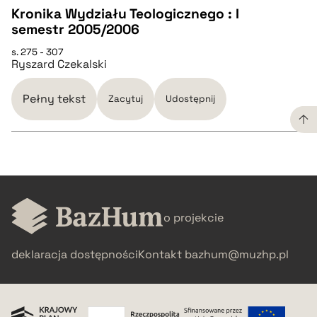
Kronika Wydziału Teologicznego : I
pobierz cytat
semestr 2005/2006
CZYSTY TEKST
s. 275 - 307
Ryszard Czekalski
pobierz cytat
Pełny tekst
Zacytuj
Udostępnij
BIBTEX
pobierz cytat
CZYSTY TEKST
o projekcie
pobierz cytat
deklaracja dostępności
Kontakt
bazhum@muzhp.pl
BIBTEX
pobierz cytat