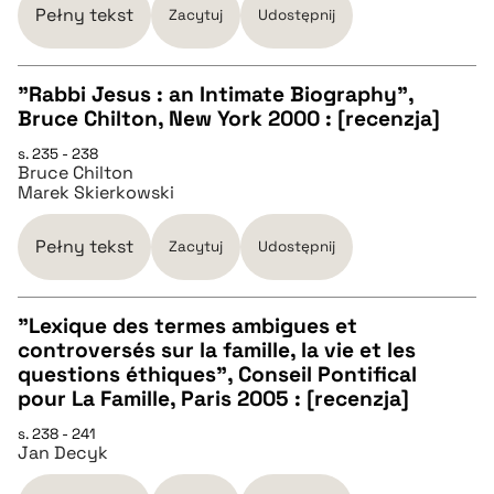
BIBTEX
Pełny tekst
Zacytuj
Udostępnij
pobierz cytat
"Rabbi Jesus : an Intimate Biography",
Bruce Chilton, New York 2000 : [recenzja]
CZYSTY TEKST
s. 235 - 238
Bruce Chilton
Marek Skierkowski
pobierz cytat
Pełny tekst
Zacytuj
Udostępnij
BIBTEX
"Lexique des termes ambigues et
pobierz cytat
controversés sur la famille, la vie et les
CZYSTY TEKST
questions éthiques", Conseil Pontifical
pour La Famille, Paris 2005 : [recenzja]
pobierz cytat
s. 238 - 241
Jan Decyk