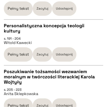
pobierz cytat
Pełny tekst
Zacytuj
Udostępnij
BIBTEX
Personalistyczna koncepcja teologii
kultury
pobierz cytat
CZYSTY TEKST
s. 191 - 204
Witold Kawecki
pobierz cytat
Pełny tekst
Zacytuj
Udostępnij
BIBTEX
Poszukiwanie tożsamości wezwaniem
moralnym w twórczości literackiej Karola
pobierz cytat
CZYSTY TEKST
Wojtyły
s. 205 - 223
Anita Sklepkowska
pobierz cytat
Pełny tekst
Zacytuj
Udostępnij