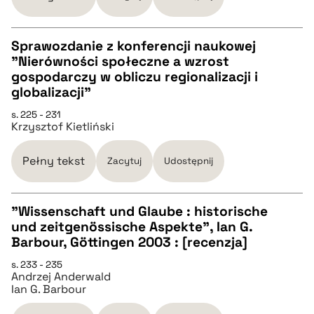
BIBTEX
Sprawozdanie z konferencji naukowej
pobierz cytat
"Nierówności społeczne a wzrost
CZYSTY TEKST
gospodarczy w obliczu regionalizacji i
globalizacji"
pobierz cytat
s. 225 - 231
Krzysztof Kietliński
BIBTEX
Pełny tekst
Zacytuj
Udostępnij
pobierz cytat
"Wissenschaft und Glaube : historische
und zeitgenössische Aspekte", Ian G.
CZYSTY TEKST
Barbour, Göttingen 2003 : [recenzja]
s. 233 - 235
Andrzej Anderwald
pobierz cytat
Ian G. Barbour