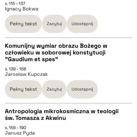
s. 115 - 137
Ignacy Bokwa
pobierz cytat
Pełny tekst
Zacytuj
Udostępnij
BIBTEX
Komunijny wymiar obrazu Bożego w
człowieku w soborowej konstytucji
pobierz cytat
CZYSTY TEKST
"Gaudium et spes"
s. 139 - 158
Jarosław Kupczak
pobierz cytat
Pełny tekst
Zacytuj
Udostępnij
BIBTEX
Antropologia mikrokosmiczna w teologii
pobierz cytat
św. Tomasza z Akwinu
CZYSTY TEKST
s. 159 - 190
Janusz Pyda