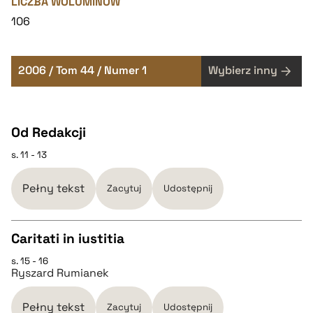
LICZBA WOLUMINÓW
106
2006 / Tom 44 / Numer 1
Wybierz inny
Od Redakcji
s. 11 - 13
Pełny tekst
Zacytuj
Udostępnij
Caritati in iustitia
s. 15 - 16
CZYSTY TEKST
Ryszard Rumianek
pobierz cytat
Pełny tekst
Zacytuj
Udostępnij