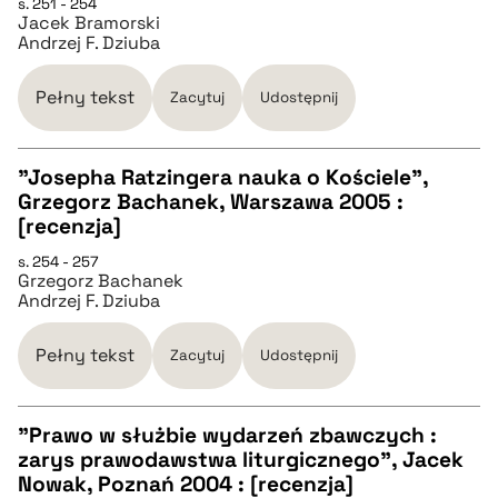
s. 251 - 254
Jacek Bramorski
pobierz cytat
Andrzej F. Dziuba
BIBTEX
Pełny tekst
Zacytuj
Udostępnij
pobierz cytat
"Josepha Ratzingera nauka o Kościele",
Grzegorz Bachanek, Warszawa 2005 :
CZYSTY TEKST
[recenzja]
s. 254 - 257
Grzegorz Bachanek
pobierz cytat
Andrzej F. Dziuba
BIBTEX
Pełny tekst
Zacytuj
Udostępnij
pobierz cytat
"Prawo w służbie wydarzeń zbawczych :
zarys prawodawstwa liturgicznego", Jacek
CZYSTY TEKST
Nowak, Poznań 2004 : [recenzja]