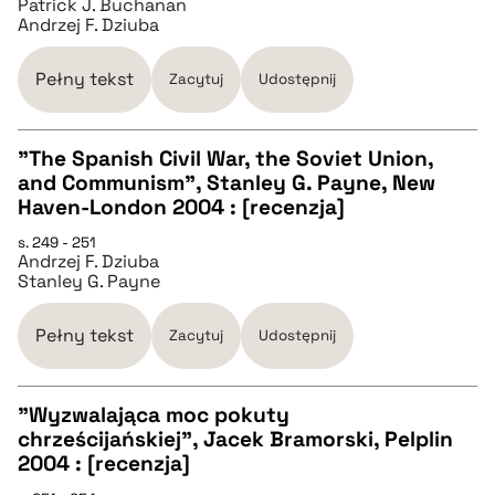
Patrick J. Buchanan
Andrzej F. Dziuba
BIBTEX
Pełny tekst
Zacytuj
Udostępnij
pobierz cytat
"The Spanish Civil War, the Soviet Union,
and Communism", Stanley G. Payne, New
CZYSTY TEKST
Haven-London 2004 : [recenzja]
s. 249 - 251
Andrzej F. Dziuba
pobierz cytat
Stanley G. Payne
BIBTEX
Pełny tekst
Zacytuj
Udostępnij
pobierz cytat
"Wyzwalająca moc pokuty
chrześcijańskiej", Jacek Bramorski, Pelplin
CZYSTY TEKST
2004 : [recenzja]