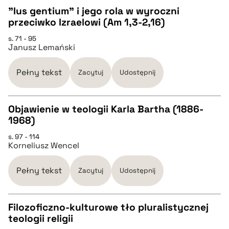
"Ius gentium" i jego rola w wyroczni
pobierz cytat
przeciwko Izraelowi (Am 1,3-2,16)
CZYSTY TEKST
s. 71 - 95
Janusz Lemański
pobierz cytat
Pełny tekst
Zacytuj
Udostępnij
BIBTEX
Objawienie w teologii Karla Bartha (1886-
1968)
pobierz cytat
CZYSTY TEKST
s. 97 - 114
Korneliusz Wencel
pobierz cytat
Pełny tekst
Zacytuj
Udostępnij
BIBTEX
Filozoficzno-kulturowe tło pluralistycznej
teologii religii
pobierz cytat
CZYSTY TEKST