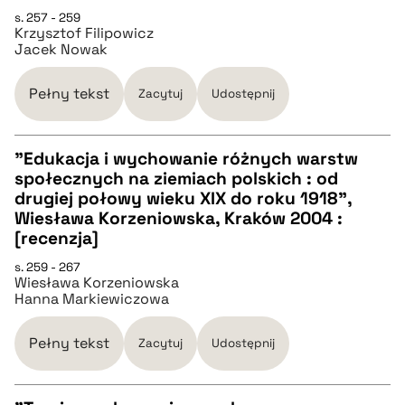
s. 257 - 259
Krzysztof Filipowicz
pobierz cytat
Jacek Nowak
BIBTEX
Pełny tekst
Zacytuj
Udostępnij
pobierz cytat
"Edukacja i wychowanie różnych warstw
społecznych na ziemiach polskich : od
CZYSTY TEKST
drugiej połowy wieku XIX do roku 1918",
Wiesława Korzeniowska, Kraków 2004 :
[recenzja]
pobierz cytat
s. 259 - 267
Wiesława Korzeniowska
Hanna Markiewiczowa
BIBTEX
Pełny tekst
Zacytuj
Udostępnij
pobierz cytat