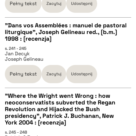
BIBTEX
Pełny tekst
Zacytuj
Udostępnij
pobierz cytat
"Dans vos Assemblées : manuel de pastoral
liturgique", Joseph Gelineau red., [b.m.]
CZYSTY TEKST
1998 : [recenzja]
s. 241 - 245
Jan Decyk
pobierz cytat
Joseph Gelineau
BIBTEX
Pełny tekst
Zacytuj
Udostępnij
pobierz cytat
"Where the Wright went Wrong : how
neoconservatists subverted the Regan
CZYSTY TEKST
Revolution and Hijacked the Bush
presidency", Patrick J. Buchanan, New
York 2004 : [recenzja]
pobierz cytat
s. 245 - 248