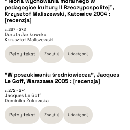
"Teoria wychowania moralnego w
pedagogice kultury II Rzeczypospolitej",
CZYSTY TEKST
Krzysztof Maliszewski, Katowice 2004 :
[recenzja]
pobierz cytat
s. 267 - 272
Dorota Jankowska
Krzysztof Maliszewski
BIBTEX
Pełny tekst
Zacytuj
Udostępnij
pobierz cytat
"W poszukiwaniu średniowiecza", Jacques
Le Goff, Warszawa 2005 : [recenzja]
CZYSTY TEKST
s. 272 - 274
Jacques Le Goff
Dominika Żukowska
pobierz cytat
Pełny tekst
Zacytuj
Udostępnij
BIBTEX