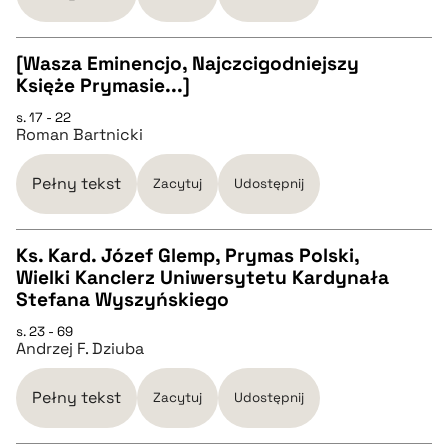
BIBTEX
[Wasza Eminencjo, Najczcigodniejszy
Księże Prymasie...]
CZYSTY TEKST
pobierz cytat
s. 17 - 22
Roman Bartnicki
pobierz cytat
Pełny tekst
Zacytuj
Udostępnij
BIBTEX
Ks. Kard. Józef Glemp, Prymas Polski,
Wielki Kanclerz Uniwersytetu Kardynała
pobierz cytat
CZYSTY TEKST
Stefana Wyszyńskiego
s. 23 - 69
Andrzej F. Dziuba
pobierz cytat
Pełny tekst
Zacytuj
Udostępnij
BIBTEX