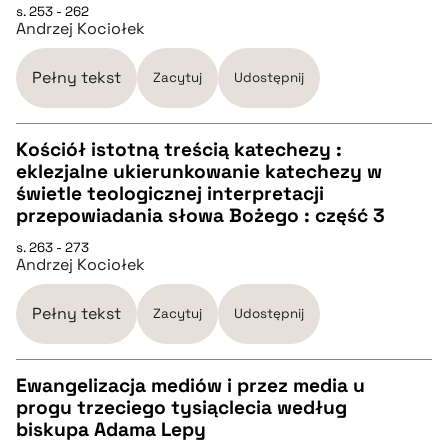
s. 253 - 262
Andrzej Kociołek
BIBTEX
Pełny tekst
Zacytuj
Udostępnij
pobierz cytat
Kościół istotną treścią katechezy :
eklezjalne ukierunkowanie katechezy w
CZYSTY TEKST
świetle teologicznej interpretacji
przepowiadania słowa Bożego : część 3
pobierz cytat
s. 263 - 273
Andrzej Kociołek
BIBTEX
Pełny tekst
Zacytuj
Udostępnij
pobierz cytat
Ewangelizacja mediów i przez media u
progu trzeciego tysiąclecia według
CZYSTY TEKST
biskupa Adama Lepy