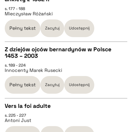
CZYSTY TEKST
pobierz cytat
s. 177 - 188
Mieczysław Różański
pobierz cytat
Pełny tekst
Zacytuj
Udostępnij
BIBTEX
Z dziejów ojców bernardynów w Polsce
1453 – 2003
pobierz cytat
CZYSTY TEKST
s. 189 - 224
Innocenty Marek Rusecki
pobierz cytat
Pełny tekst
Zacytuj
Udostępnij
BIBTEX
Vers la foi adulte
pobierz cytat
s. 225 - 227
CZYSTY TEKST
Antoni Just