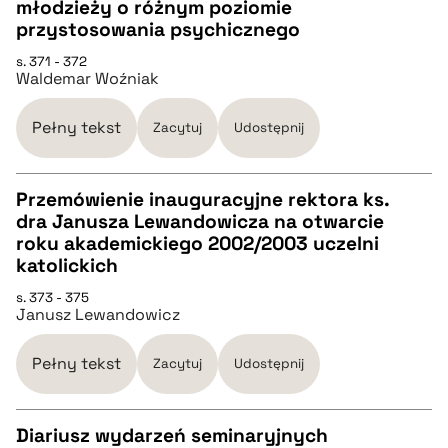
CZYSTY TEKST
młodzieży o różnym poziomie
przystosowania psychicznego
pobierz cytat
s. 371 - 372
Waldemar Woźniak
BIBTEX
Pełny tekst
Zacytuj
Udostępnij
pobierz cytat
Przemówienie inauguracyjne rektora ks.
dra Janusza Lewandowicza na otwarcie
CZYSTY TEKST
roku akademickiego 2002/2003 uczelni
katolickich
pobierz cytat
s. 373 - 375
Janusz Lewandowicz
BIBTEX
Pełny tekst
Zacytuj
Udostępnij
pobierz cytat
Diariusz wydarzeń seminaryjnych