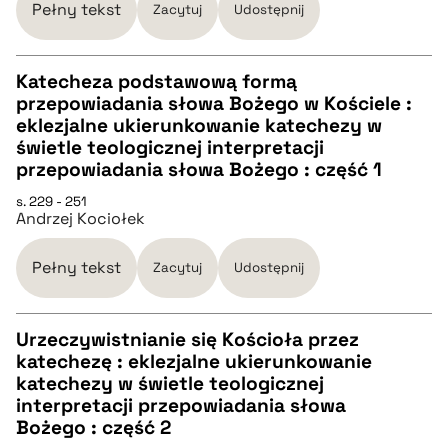
pobierz cytat
Pełny tekst
Zacytuj
Udostępnij
BIBTEX
Katecheza podstawową formą
przepowiadania słowa Bożego w Kościele :
CZYSTY TEKST
eklezjalne ukierunkowanie katechezy w
pobierz cytat
świetle teologicznej interpretacji
przepowiadania słowa Bożego : część 1
pobierz cytat
s. 229 - 251
Andrzej Kociołek
BIBTEX
Pełny tekst
Zacytuj
Udostępnij
pobierz cytat
Urzeczywistnianie się Kościoła przez
katechezę : eklezjalne ukierunkowanie
CZYSTY TEKST
katechezy w świetle teologicznej
interpretacji przepowiadania słowa
Bożego : część 2
pobierz cytat