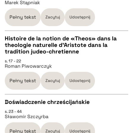
Marek Stąpniak
pobierz cytat
Pełny tekst
Zacytuj
Udostępnij
BIBTEX
Histoire de la notion de «Theos» dans la
pobierz cytat
theologie naturelle d’Aristote dans la
CZYSTY TEKST
tradition judeo-chretienne
s. 17 - 22
Roman Piwowarczyk
pobierz cytat
Pełny tekst
Zacytuj
Udostępnij
BIBTEX
Doświadczenie chrześcijańskie
pobierz cytat
s. 23 - 44
CZYSTY TEKST
Sławomir Szczyrba
pobierz cytat
Pełny tekst
Zacytuj
Udostępnij