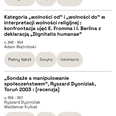
BIBTEX
Kategoria „wolności od” i „wolności do” w
interpretacji wolności religijnej :
pobierz cytat
CZYSTY TEKST
konfrontacja ujęć E. Fromma i I. Berlina z
deklaracją „Dignitatis humanae”
pobierz cytat
s. 345 - 354
Adam Wątróbski
BIBTEX
Pełny tekst
Zacytuj
Udostępnij
pobierz cytat
„Sondaże a manipulowanie
społeczeństwem”, Ryszard Dyoniziak,
CZYSTY TEKST
Toruń 2003 : [recenzja]
s. 355 - 357
Ryszard Dyoniziak
pobierz cytat
Waldemar Kulbat