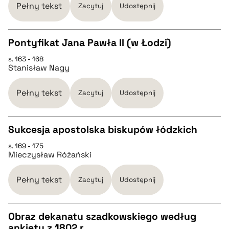
Pełny tekst
Zacytuj
Udostępnij
BIBTEX
Pontyfikat Jana Pawła II (w Łodzi)
pobierz cytat
s. 163 - 168
CZYSTY TEKST
Stanisław Nagy
pobierz cytat
Pełny tekst
Zacytuj
Udostępnij
BIBTEX
Sukcesja apostolska biskupów łódzkich
s. 169 - 175
CZYSTY TEKST
pobierz cytat
Mieczysław Różański
pobierz cytat
Pełny tekst
Zacytuj
Udostępnij
BIBTEX
Obraz dekanatu szadkowskiego według
ankiety z 1802 r.