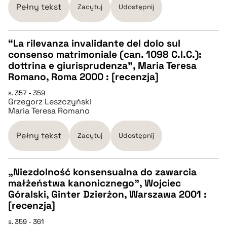
BIBTEX
Pełny tekst
Zacytuj
Udostępnij
pobierz cytat
“La rilevanza invalidante del dolo sul
consenso matrimoniale (can. 1098 C.I.C.):
CZYSTY TEKST
dottrina e giurisprudenza”, Maria Teresa
Romano, Roma 2000 : [recenzja]
pobierz cytat
s. 357 - 359
Grzegorz Leszczyński
Maria Teresa Romano
BIBTEX
Pełny tekst
Zacytuj
Udostępnij
pobierz cytat
„Niezdolność konsensualna do zawarcia
małżeństwa kanonicznego”, Wojciec
CZYSTY TEKST
Góralski, Ginter Dzierżon, Warszawa 2001 :
[recenzja]
pobierz cytat
s. 359 - 361