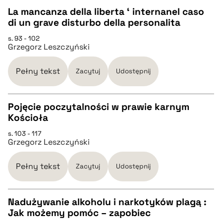
La mancanza della liberta ‘ internanel caso
di un grave disturbo della personalita
pobierz cytat
CZYSTY TEKST
s. 93 - 102
Grzegorz Leszczyński
pobierz cytat
Pełny tekst
Zacytuj
Udostępnij
BIBTEX
Pojęcie poczytalności w prawie karnym
Kościoła
pobierz cytat
CZYSTY TEKST
s. 103 - 117
Grzegorz Leszczyński
pobierz cytat
Pełny tekst
Zacytuj
Udostępnij
BIBTEX
Nadużywanie alkoholu i narkotyków plagą :
Jak możemy pomóc – zapobiec
pobierz cytat
CZYSTY TEKST