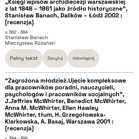
„Księgi wpisów archidiecezji warszawskiej
z lat 1848 – 1861 jako źródło historyczne”,
CZYSTY TEKST
Stanisław Banach, Dalików – Łódź 2002 :
[recenzja]
pobierz cytat
s. 362 - 364
Stanisław Banach
Mieczysław Różański
BIBTEX
Pełny tekst
Zacytuj
Udostępnij
pobierz cytat
“Zagrożona młodzież.Ujęcie kompleksowe
dla pracowników poradni, nauczycieli,
CZYSTY TEKST
psychologów i pracowników socjalnych”,
J.Jeffries McWhirter, Benedict McWhirter,
Anna M. McWhirter, Ellen Hawley
pobierz cytat
McWhirter, tłum. H. Grzegołowska-
Klarkowska, A. Basaj, Warszawa 2001 :
[recenzja]
BIBTEX
s. 364 - 366