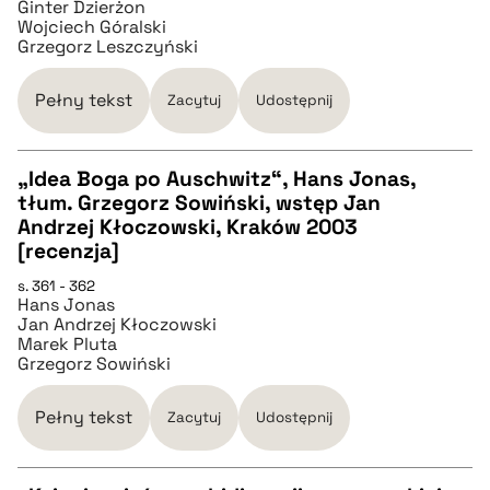
Ginter Dzierżon
Wojciech Góralski
Grzegorz Leszczyński
BIBTEX
Pełny tekst
Zacytuj
Udostępnij
pobierz cytat
„Idea Boga po Auschwitz“, Hans Jonas,
tłum. Grzegorz Sowiński, wstęp Jan
CZYSTY TEKST
Andrzej Kłoczowski, Kraków 2003
[recenzja]
pobierz cytat
s. 361 - 362
Hans Jonas
Jan Andrzej Kłoczowski
Marek Pluta
BIBTEX
Grzegorz Sowiński
pobierz cytat
Pełny tekst
Zacytuj
Udostępnij