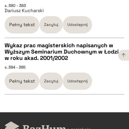
s. 380 - 383
CZYSTY TEKST
Dariusz Kucharski
pobierz cytat
Pełny tekst
Zacytuj
Udostępnij
BIBTEX
Wykaz prac magisterskich napisanych w
Wyższym Seminarium Duchownym w Łodzi
CZYSTY TEKST
w roku akad. 2001/2002
pobierz cytat
s. 384 - 385
pobierz cytat
Pełny tekst
Zacytuj
Udostępnij
BIBTEX
pobierz cytat
CZYSTY TEKST