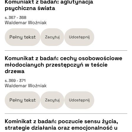
Komuniakt z badań: aglutynacja
pobierz cytat
psychiczna świata
CZYSTY TEKST
s. 367 - 368
Waldemar Woźniak
pobierz cytat
Pełny tekst
Zacytuj
Udostępnij
BIBTEX
Komunikat z badań: cechy osobowościowe
młodocianych przestępczyń w teście
pobierz cytat
CZYSTY TEKST
drzewa
s. 369 - 371
Waldemar Woźniak
pobierz cytat
Pełny tekst
Zacytuj
Udostępnij
BIBTEX
Kominikat z badań: poczucie sensu życia,
pobierz cytat
strategie działania oraz emocjonalność u