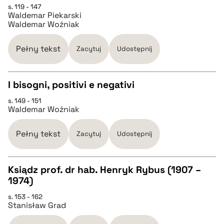
s. 119 - 147
Waldemar Piekarski
Waldemar Woźniak
pobierz cytat
Pełny tekst
Zacytuj
Udostępnij
BIBTEX
I bisogni, positivi e negativi
pobierz cytat
s. 149 - 151
CZYSTY TEKST
Waldemar Woźniak
pobierz cytat
Pełny tekst
Zacytuj
Udostępnij
BIBTEX
Ksiądz prof. dr hab. Henryk Rybus (1907 –
1974)
CZYSTY TEKST
pobierz cytat
s. 153 - 162
Stanisław Grad
pobierz cytat