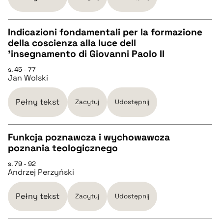
BIBTEX
Indicazioni fondamentali per la formazione
della coscienza alla luce dell
CZYSTY TEKST
’insegnamento di Giovanni Paolo II
pobierz cytat
s. 45 - 77
Jan Wolski
pobierz cytat
Pełny tekst
Zacytuj
Udostępnij
BIBTEX
Funkcja poznawcza i wychowawcza
pobierz cytat
poznania teologicznego
CZYSTY TEKST
s. 79 - 92
Andrzej Perzyński
pobierz cytat
Pełny tekst
Zacytuj
Udostępnij
BIBTEX