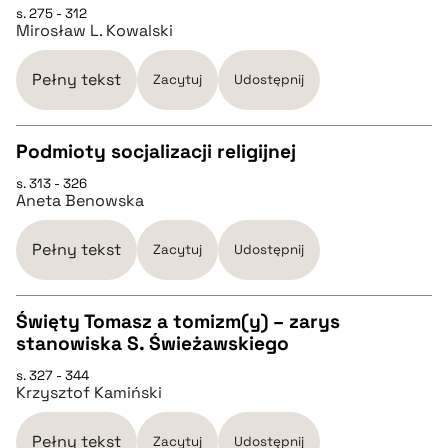
s. 275 - 312
Mirosław L. Kowalski
pobierz cytat
Pełny tekst
Zacytuj
Udostępnij
BIBTEX
Podmioty socjalizacji religijnej
pobierz cytat
s. 313 - 326
CZYSTY TEKST
Aneta Benowska
pobierz cytat
Pełny tekst
Zacytuj
Udostępnij
BIBTEX
Święty Tomasz a tomizm(y) – zarys
stanowiska S. Świeżawskiego
CZYSTY TEKST
pobierz cytat
s. 327 - 344
Krzysztof Kamiński
pobierz cytat
Pełny tekst
Zacytuj
Udostępnij