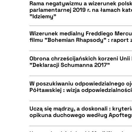
BIBTEX
Rama negatywizmu a wizerunek polsk
parlamentarnej 2019 r. na łamach kat
"Idziemy"
CZYSTY TEKST
BIBTEX
Wizerunek medialny Freddiego Mercu
filmu "Bohemian Rhapsody" : raport
CZYSTY TEKST
BIBTEX
Obrona chrześcijańskich korzeni Unii 
"Deklaracji Schumanna 2017"
CZYSTY TEKST
BIBTEX
W poszukiwaniu odpowiedzialnego o
Półtawskiej : wizja odpowiedzialnośc
CZYSTY TEKST
BIBTEX
Uczą się mądrzy, a doskonali : kryter
opikuna duchowego według Apofteg
CZYSTY TEKST
BIBTEX