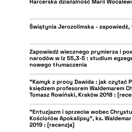
Harcerska działalność Marii Wocalews
CZYSTY TEKST
BIBTEX
Świątynia Jerozolimska - zapowiedź, t
CZYSTY TEKST
BIBTEX
Zapowiedź wiecznego prymierza i pow
narodów w Iz 55,3-5 : studium egzeg
nowego tłumaczenia
CZYSTY TEKST
BIBTEX
"Kamyk z procy Dawida : jak czytać P
księdzem profesorem Waldemarem C
Tomasz Rowiński, Kraków 2018 : [rece
CZYSTY TEKST
BIBTEX
"Entuzjazm i sprzeciw wobec Chrystus
Kościołów Apokalipsy", ks. Waldemar
2019 : [recenzja]
CZYSTY TEKST
BIBTEX