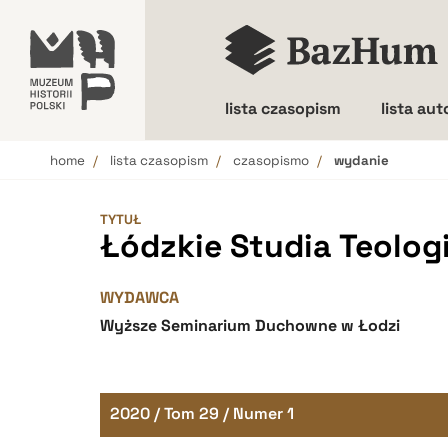
lista czasopism
lista au
home
lista czasopism
czasopismo
wydanie
Wielkość liter
TYTUŁ
Łódzkie Studia Teolog
WYDAWCA
Wyższe Seminarium Duchowne w Łodzi
2020 / Tom 29 / Numer 1