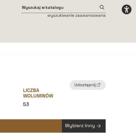
wyszukiwanie zaawansowana
Odstępy międzyliterowe
małe
średnie
duże
Udostępnij
LICZBA
WOLUMINÓW
4
53
Wybierz inny