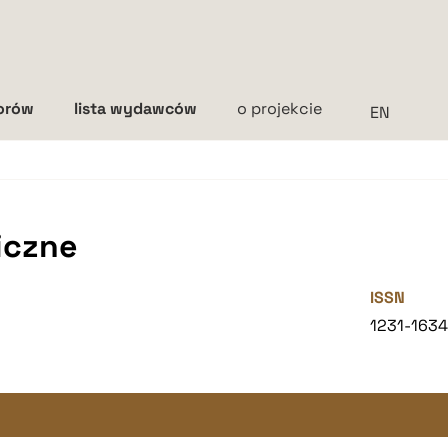
torów
lista wydawców
o projekcie
Interlinia
mała
średnia
duża
iczne
ISSN
1231-163