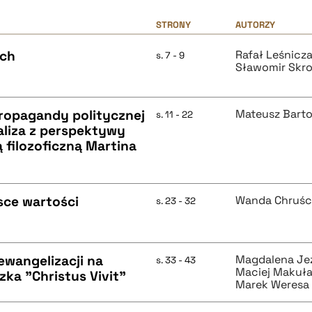
STRONY
AUTORZY
ych
Rafał Leśnicz
s. 7 - 9
Sławomir Skro
ropagandy politycznej
Mateusz Bart
s. 11 - 22
naliza z perspektywy
 filozoficzną Martina
sce wartości
Wanda Chruśc
s. 23 - 32
ewangelizacji na
Magdalena Je
s. 33 - 43
Maciej Makuł
zka "Christus Vivit"
Marek Weresa