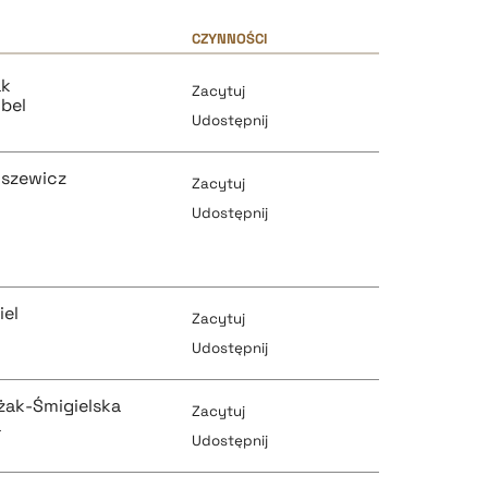
CZYNNOŚCI
ak
Zacytuj
bel
Udostępnij
oszewicz
Zacytuj
Udostępnij
pobierz cytat
iel
Zacytuj
Udostępnij
pobierz cytat
żak-Śmigielska
Zacytuj
pobierz cytat
a
Udostępnij