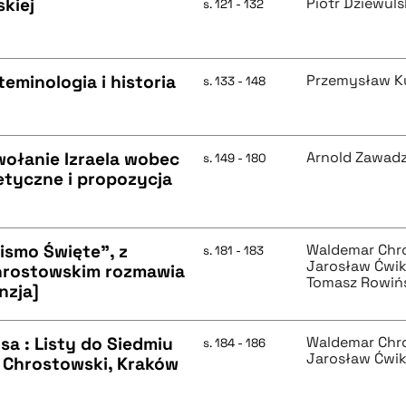
kiej
Piotr Dziewuls
s. 121 - 132
eminologia i historia
Przemysław K
s. 133 - 148
ołanie Izraela wobec
Arnold Zawadz
s. 149 - 180
etyczne i propozycja
ismo Święte", z
Waldemar Chr
s. 181 - 183
Jarosław Ćwik
hrostowskim rozmawia
Tomasz Rowiń
nzja]
a : Listy do Siedmiu
Waldemar Chr
s. 184 - 186
Jarosław Ćwik
 Chrostowski, Kraków