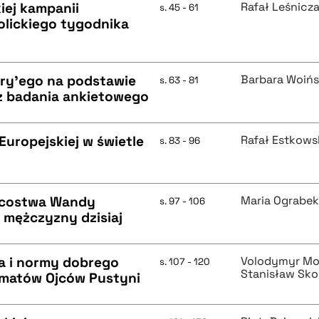
iej kampanii
Rafał Leśnicz
s. 45 - 61
olickiego tygodnika
ry'ego na podstawie
Barbara Woiń
s. 63 - 81
 z badania ankietowego
Europejskiej w świetle
Rafał Estkows
s. 83 - 96
jcostwa Wandy
Maria Ograbe
s. 97 - 106
i mężczyzny dzisiaj
ia i normy dobrego
Volodymyr Mo
s. 107 - 120
Stanisław Sko
matów Ojców Pustyni