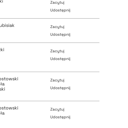
ki
Zacytuj
pobierz cytat
Udostępnij
pobierz cytat
ubisiak
Zacytuj
pobierz cytat
Udostępnij
pobierz cytat
ki
Zacytuj
pobierz cytat
Udostępnij
pobierz cytat
pobierz cytat
ostowski
Zacytuj
ła
pobierz cytat
Udostępnij
ski
pobierz cytat
ostowski
pobierz cytat
Zacytuj
ła
Udostępnij