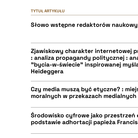
TYTUŁ ARTYKUŁU
Słowo wstępne redaktorów naukow
Zjawiskowy charakter internetowej p
: analiza propagandy politycznej : a
"bycia-w-świecie" inspirowanej myślą
CZYSTY TEKST
Heideggera
Czy media muszą być etyczne? : miej
moralnych w przekazach medialnych
BIBTEX
CZYSTY TEKST
Środowisko cyfrowe jako przestrzeń 
podstawie adhortacji papieża Francis
CZYSTY TEKST