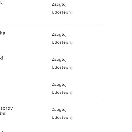
ak
Zacytuj
pobierz cytat
Udostępnij
pobierz cytat
pobierz cytat
ska
Zacytuj
pobierz cytat
Udostępnij
ki
Zacytuj
pobierz cytat
pobierz cytat
Udostępnij
k
Zacytuj
pobierz cytat
Udostępnij
pobierz cytat
sorov
Zacytuj
pobierz cytat
bel
Udostępnij
pobierz cytat