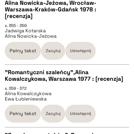
CZYSTY TEKST
Alina Nowicka-Jeżowa, Wrocław-
Warszawa-Kraków-Gdańsk 1978 :
[recenzja]
pobierz cytat
s. 355 - 359
Jadwiga Kotarska
Alina Nowicka-Jeżowa
BIBTEX
Pełny tekst
Zacytuj
Udostępnij
pobierz cytat
"Romantyczni szaleńcy",Alina
Kowalczykowa, Warszawa 1977 : [recenzja]
CZYSTY TEKST
s. 359 - 372
Alina Kowalczykowa
Ewa Łubieniewska
pobierz cytat
Pełny tekst
Zacytuj
Udostępnij
BIBTEX