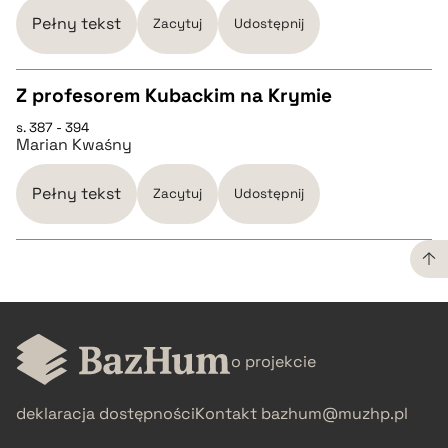
Pełny tekst
Zacytuj
Udostępnij
Z profesorem Kubackim na Krymie
s. 387 - 394
CZYSTY TEKST
Marian Kwaśny
pobierz cytat
Pełny tekst
Zacytuj
Udostępnij
BIBTEX
CZYSTY TEKST
pobierz cytat
o projekcie
pobierz cytat
deklaracja dostępności
Kontakt
bazhum@muzhp.pl
BIBTEX