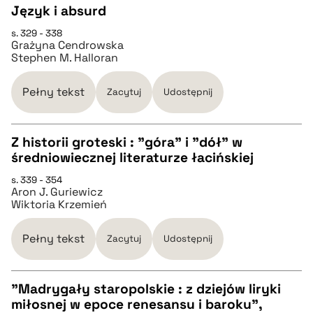
Język i absurd
pobierz cytat
s. 329 - 338
CZYSTY TEKST
Grażyna Cendrowska
Stephen M. Halloran
pobierz cytat
Pełny tekst
Zacytuj
Udostępnij
BIBTEX
Z historii groteski : "góra" i "dół" w
średniowiecznej literaturze łacińskiej
pobierz cytat
CZYSTY TEKST
s. 339 - 354
Aron J. Guriewicz
Wiktoria Krzemień
pobierz cytat
Pełny tekst
Zacytuj
Udostępnij
BIBTEX
"Madrygały staropolskie : z dziejów liryki
pobierz cytat
miłosnej w epoce renesansu i baroku",