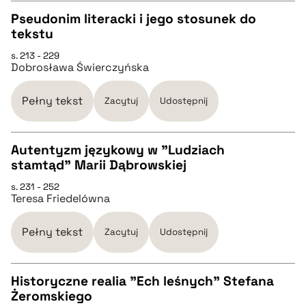
pobierz cytat
Pseudonim literacki i jego stosunek do
tekstu
CZYSTY TEKST
s. 213 - 229
Dobrosława Świerczyńska
pobierz cytat
Pełny tekst
Zacytuj
Udostępnij
BIBTEX
Autentyzm językowy w "Ludziach
stamtąd" Marii Dąbrowskiej
pobierz cytat
CZYSTY TEKST
s. 231 - 252
Teresa Friedelówna
pobierz cytat
Pełny tekst
Zacytuj
Udostępnij
BIBTEX
Historyczne realia "Ech leśnych" Stefana
Żeromskiego
pobierz cytat