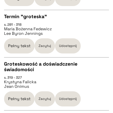
BIBTEX
Termin "groteska"
pobierz cytat
s. 281 - 318
CZYSTY TEKST
Maria Bożenna Fedewicz
Lee Byron Jennings
pobierz cytat
Pełny tekst
Zacytuj
Udostępnij
BIBTEX
Groteskowość a doświadczenie
świadomości
pobierz cytat
CZYSTY TEKST
s. 319 - 327
Krystyna Falicka
Jean Onimus
pobierz cytat
Pełny tekst
Zacytuj
Udostępnij
BIBTEX