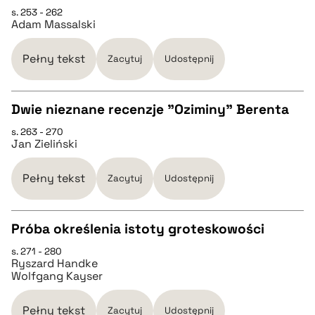
CZYSTY TEKST
s. 253 - 262
Adam Massalski
pobierz cytat
Pełny tekst
Zacytuj
Udostępnij
BIBTEX
Dwie nieznane recenzje "Oziminy" Berenta
pobierz cytat
s. 263 - 270
CZYSTY TEKST
Jan Zieliński
pobierz cytat
Pełny tekst
Zacytuj
Udostępnij
BIBTEX
Próba określenia istoty groteskowości
s. 271 - 280
CZYSTY TEKST
pobierz cytat
Ryszard Handke
Wolfgang Kayser
pobierz cytat
Pełny tekst
Zacytuj
Udostępnij