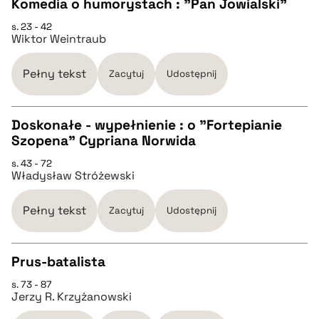
Komedia o humorystach : "Pan Jowialski"
s. 23 - 42
CZYSTY TEKST
Wiktor Weintraub
pobierz cytat
Pełny tekst
Zacytuj
Udostępnij
BIBTEX
Doskonałe - wypełnienie : o "Fortepianie
Szopena" Cypriana Norwida
CZYSTY TEKST
pobierz cytat
s. 43 - 72
Władysław Stróżewski
pobierz cytat
Pełny tekst
Zacytuj
Udostępnij
BIBTEX
Prus-batalista
pobierz cytat
s. 73 - 87
CZYSTY TEKST
Jerzy R. Krzyżanowski