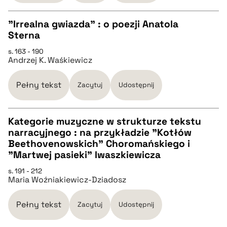
BIBTEX
"Irrealna gwiazda" : o poezji Anatola
Sterna
pobierz cytat
CZYSTY TEKST
s. 163 - 190
Andrzej K. Waśkiewicz
pobierz cytat
Pełny tekst
Zacytuj
Udostępnij
BIBTEX
Kategorie muzyczne w strukturze tekstu
narracyjnego : na przykładzie "Kotłów
pobierz cytat
CZYSTY TEKST
Beethovenowskich" Choromańskiego i
"Martwej pasieki" Iwaszkiewicza
pobierz cytat
s. 191 - 212
Maria Woźniakiewicz-Dziadosz
BIBTEX
Pełny tekst
Zacytuj
Udostępnij