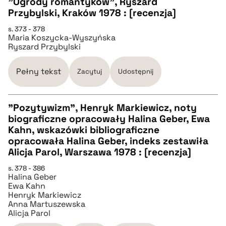
"Ogrody romantyków", Ryszard
pobierz cytat
Przybylski, Kraków 1978 : [recenzja]
CZYSTY TEKST
s. 373 - 378
Maria Koszycka-Wyszyńska
Ryszard Przybylski
pobierz cytat
Pełny tekst
Zacytuj
Udostępnij
BIBTEX
"Pozytywizm", Henryk Markiewicz, noty
pobierz cytat
biograficzne opracowały Halina Geber, Ewa
CZYSTY TEKST
Kahn, wskazówki bibliograficzne
opracowała Halina Geber, indeks zestawiła
Alicja Parol, Warszawa 1978 : [recenzja]
pobierz cytat
s. 378 - 386
Halina Geber
Ewa Kahn
BIBTEX
Henryk Markiewicz
Anna Martuszewska
Alicja Parol
pobierz cytat