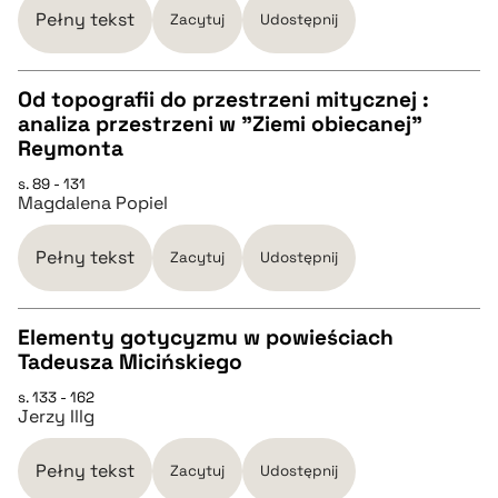
pobierz cytat
Pełny tekst
Zacytuj
Udostępnij
BIBTEX
Od topografii do przestrzeni mitycznej :
analiza przestrzeni w "Ziemi obiecanej"
CZYSTY TEKST
Reymonta
pobierz cytat
s. 89 - 131
Magdalena Popiel
pobierz cytat
Pełny tekst
Zacytuj
Udostępnij
BIBTEX
Elementy gotycyzmu w powieściach
pobierz cytat
Tadeusza Micińskiego
CZYSTY TEKST
s. 133 - 162
Jerzy Illg
pobierz cytat
Pełny tekst
Zacytuj
Udostępnij