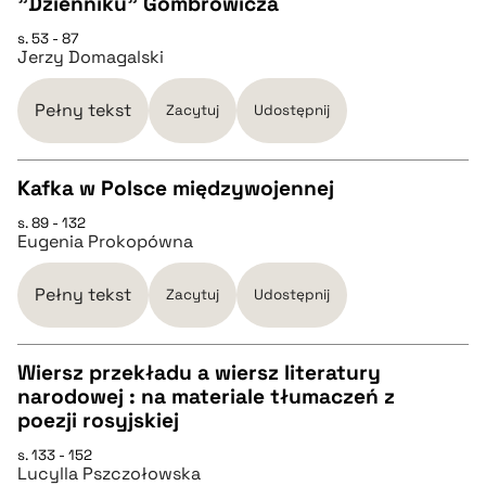
"Dzienniku" Gombrowicza
CZYSTY TEKST
s. 53 - 87
Jerzy Domagalski
pobierz cytat
Pełny tekst
Zacytuj
Udostępnij
BIBTEX
Kafka w Polsce międzywojennej
pobierz cytat
s. 89 - 132
CZYSTY TEKST
Eugenia Prokopówna
pobierz cytat
Pełny tekst
Zacytuj
Udostępnij
BIBTEX
Wiersz przekładu a wiersz literatury
narodowej : na materiale tłumaczeń z
CZYSTY TEKST
poezji rosyjskiej
pobierz cytat
s. 133 - 152
Lucylla Pszczołowska
pobierz cytat