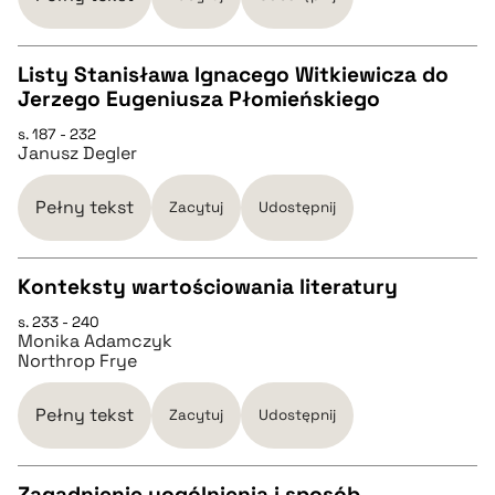
BIBTEX
Listy Stanisława Ignacego Witkiewicza do
Jerzego Eugeniusza Płomieńskiego
pobierz cytat
CZYSTY TEKST
s. 187 - 232
Janusz Degler
pobierz cytat
Pełny tekst
Zacytuj
Udostępnij
BIBTEX
Konteksty wartościowania literatury
pobierz cytat
s. 233 - 240
CZYSTY TEKST
Monika Adamczyk
Northrop Frye
pobierz cytat
Pełny tekst
Zacytuj
Udostępnij
BIBTEX
Zagadnienie uogólnienia i sposób