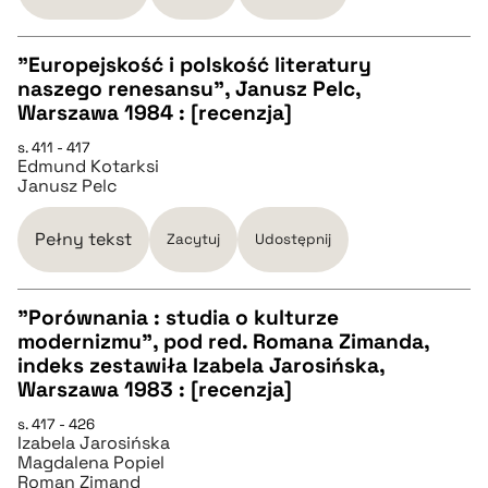
BIBTEX
"Europejskość i polskość literatury
pobierz cytat
naszego renesansu", Janusz Pelc,
CZYSTY TEKST
Warszawa 1984 : [recenzja]
s. 411 - 417
Edmund Kotarksi
pobierz cytat
Janusz Pelc
BIBTEX
Pełny tekst
Zacytuj
Udostępnij
pobierz cytat
"Porównania : studia o kulturze
modernizmu", pod red. Romana Zimanda,
CZYSTY TEKST
indeks zestawiła Izabela Jarosińska,
Warszawa 1983 : [recenzja]
pobierz cytat
s. 417 - 426
Izabela Jarosińska
Magdalena Popiel
Roman Zimand