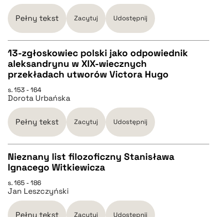
Pełny tekst
Zacytuj
Udostępnij
BIBTEX
13-zgłoskowiec polski jako odpowiednik
pobierz cytat
aleksandrynu w XIX-wiecznych
CZYSTY TEKST
przekładach utworów Victora Hugo
s. 153 - 164
Dorota Urbańska
pobierz cytat
Pełny tekst
Zacytuj
Udostępnij
BIBTEX
Nieznany list filozoficzny Stanisława
pobierz cytat
Ignacego Witkiewicza
CZYSTY TEKST
s. 165 - 186
Jan Leszczyński
pobierz cytat
Pełny tekst
Zacytuj
Udostępnij