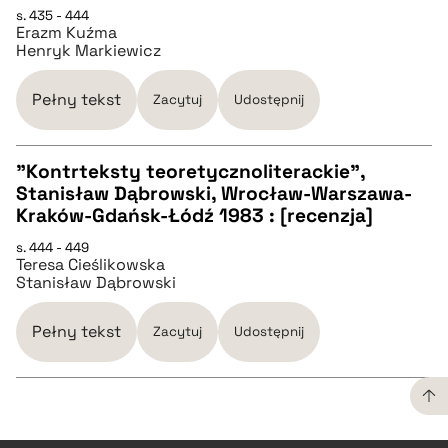
s. 435 - 444
Erazm Kuźma
pobierz cytat
Henryk Markiewicz
BIBTEX
Pełny tekst
Zacytuj
Udostępnij
pobierz cytat
"Kontrteksty teoretycznoliterackie",
Stanisław Dąbrowski, Wrocław-Warszawa-
CZYSTY TEKST
Kraków-Gdańsk-Łódź 1983 : [recenzja]
s. 444 - 449
Teresa Cieślikowska
pobierz cytat
Stanisław Dąbrowski
BIBTEX
Pełny tekst
Zacytuj
Udostępnij
pobierz cytat
CZYSTY TEKST