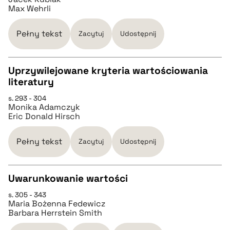
Max Wehrli
pobierz cytat
Pełny tekst
Zacytuj
Udostępnij
BIBTEX
Uprzywilejowane kryteria wartościowania
literatury
pobierz cytat
CZYSTY TEKST
s. 293 - 304
Monika Adamczyk
Eric Donald Hirsch
pobierz cytat
Pełny tekst
Zacytuj
Udostępnij
BIBTEX
Uwarunkowanie wartości
pobierz cytat
s. 305 - 343
CZYSTY TEKST
Maria Bożenna Fedewicz
Barbara Herrstein Smith
pobierz cytat