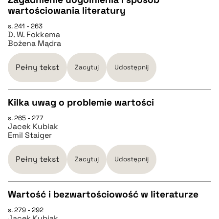
wartościowania literatury
pobierz cytat
CZYSTY TEKST
s. 241 - 263
D. W. Fokkema
Bożena Mądra
pobierz cytat
Pełny tekst
Zacytuj
Udostępnij
BIBTEX
Kilka uwag o problemie wartości
pobierz cytat
s. 265 - 277
CZYSTY TEKST
Jacek Kubiak
Emil Staiger
pobierz cytat
Pełny tekst
Zacytuj
Udostępnij
BIBTEX
Wartość i bezwartościowość w literaturze
pobierz cytat
s. 279 - 292
CZYSTY TEKST
Jacek Kubiak