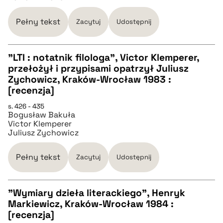
BIBTEX
Pełny tekst
Zacytuj
Udostępnij
pobierz cytat
"LTI : notatnik filologa", Victor Klemperer,
przełożył i przypisami opatrzył Juliusz
CZYSTY TEKST
Zychowicz, Kraków-Wrocław 1983 :
[recenzja]
pobierz cytat
s. 426 - 435
Bogusław Bakuła
Victor Klemperer
Juliusz Zychowicz
BIBTEX
Pełny tekst
Zacytuj
Udostępnij
pobierz cytat
"Wymiary dzieła literackiego", Henryk
Markiewicz, Kraków-Wrocław 1984 :
CZYSTY TEKST
[recenzja]