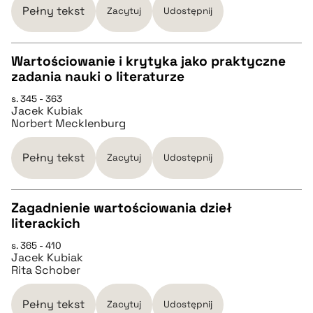
Pełny tekst
Zacytuj
Udostępnij
BIBTEX
Wartościowanie i krytyka jako praktyczne
zadania nauki o literaturze
pobierz cytat
CZYSTY TEKST
s. 345 - 363
Jacek Kubiak
Norbert Mecklenburg
pobierz cytat
Pełny tekst
Zacytuj
Udostępnij
BIBTEX
Zagadnienie wartościowania dzieł
pobierz cytat
literackich
CZYSTY TEKST
s. 365 - 410
Jacek Kubiak
Rita Schober
pobierz cytat
Pełny tekst
Zacytuj
Udostępnij