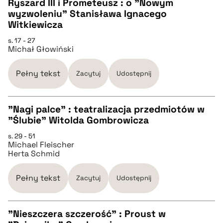
Ryszard III i Prometeusz : o "Nowym
wyzwoleniu" Stanisława Ignacego
CZYSTY TEKST
Witkiewicza
s. 17 - 27
Michał Głowiński
pobierz cytat
Pełny tekst
Zacytuj
Udostępnij
BIBTEX
"Nagi palce" : teatralizacja przedmiotów w
pobierz cytat
"Ślubie" Witolda Gombrowicza
CZYSTY TEKST
s. 29 - 51
Michael Fleischer
Herta Schmid
pobierz cytat
Pełny tekst
Zacytuj
Udostępnij
BIBTEX
"Nieszczera szczerość" : Proust w
pobierz cytat