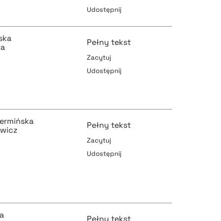
Udostępnij
pobierz cytat
ska
Pełny tekst
ra
Zacytuj
Udostępnij
pobierz cytat
pobierz cytat
zermińska
Pełny tekst
ewicz
pobierz cytat
Zacytuj
Udostępnij
pobierz cytat
a
Pełny tekst