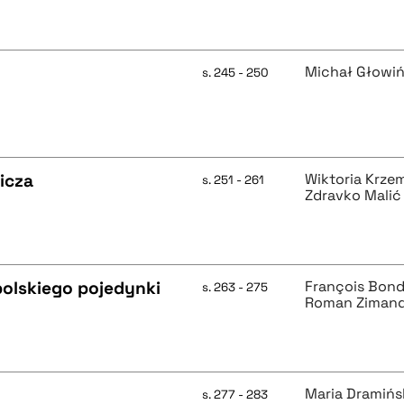
Michał Głowiń
s. 245 - 250
icza
Wiktoria Krze
s. 251 - 261
Zdravko Malić
polskiego pojedynki
François Bon
s. 263 - 275
Roman Ziman
Maria Dramiń
s. 277 - 283