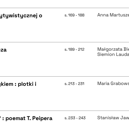
ytywistycznej o
Anna Martusz
s. 169 - 188
cza
Małgorzata Bi
s. 189 - 212
Siemion Laud
iem : plotki i
Maria Grabow
s. 213 - 231
 : poemat T. Peipera
Stanisław Jaw
s. 233 - 243