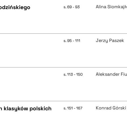
rodzińskiego
Alina Siomkaj
s. 69 - 93
Jerzy Paszek
s. 95 - 111
Aleksander Fi
s. 113 - 150
h klasyków polskich
Konrad Górski
s. 151 - 167