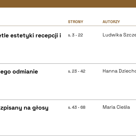
STRONY
AUTORZY
e estetyki recepcji i
Ludwika Szcze
s. 3 - 22
jego odmianie
Hanna Dziech
s. 23 - 42
ozpisany na głosy
Maria Cieśla
s. 43 - 68