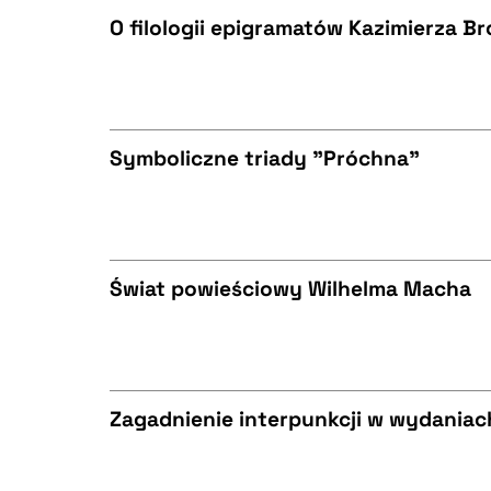
O filologii epigramatów Kazimierza B
BIBTEX
CZYSTY TEKST
Symboliczne triady "Próchna"
BIBTEX
CZYSTY TEKST
Świat powieściowy Wilhelma Macha
BIBTEX
CZYSTY TEKST
Zagadnienie interpunkcji w wydaniac
BIBTEX
CZYSTY TEKST