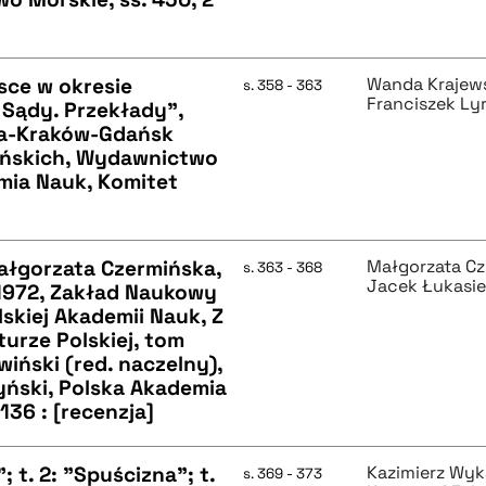
lsce w okresie
Wanda Krajew
s. 358 - 363
Franciszek Ly
 Sądy. Przekłady",
a-Kraków-Gdańsk
lińskich, Wydawnictwo
mia Nauk, Komitet
ałgorzata Czermińska,
Małgorzata C
s. 363 - 368
Jacek Łukasi
972, Zakład Naukowy
skiej Akademii Nauk, Z
urze Polskiej, tom
iński (red. naczelny),
yński, Polska Akademia
136 : [recenzja]
 t. 2: "Spuścizna"; t.
Kazimierz Wyk
s. 369 - 373