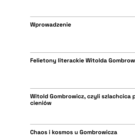
BIBTEX
CZYSTY TEKST
Wprowadzenie
BIBTEX
CZYSTY TEKST
Felietony literackie Witolda Gombrow
BIBTEX
CZYSTY TEKST
Witold Gombrowicz, czyli szlachcica 
cieniów
BIBTEX
CZYSTY TEKST
Chaos i kosmos u Gombrowicza