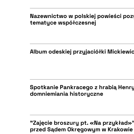
Nazewnictwo w polskiej powieści poz
tematyce współczesnej
BIBTEX
CZYSTY TEKST
Album odeskiej przyjaciółki Mickiewi
BIBTEX
CZYSTY TEKST
Spotkanie Pankracego z hrabią Henryk
domniemiania historyczne
BIBTEX
CZYSTY TEKST
"Zajęcie broszury pt. «Na przykład»"
przed Sądem Okręgowym w Krakowie