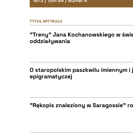
1973 / Tom 64 / Numer 4
TYTUŁ ARTYKUŁU
"Treny" Jana Kochanowskiego w świetl
oddziaływania
O staropolskim paszkwilu imiennym i 
epigramatyczej
CZYSTY TEKST
"Rękopis znaleziony w Saragossie" r
BIBTEX
CZYSTY TEKST