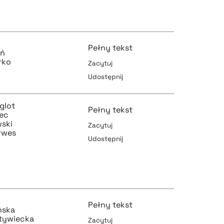
Pełny tekst
pobierz cytat
oń
rko
Zacytuj
Udostępnij
pobierz cytat
glot
Pełny tekst
iec
wski
Zacytuj
erwes
Udostępnij
pobierz cytat
pobierz cytat
Pełny tekst
pobierz cytat
ńska
tywiecka
Zacytuj