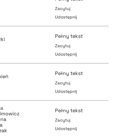
Zacytuj
Udostępnij
pobierz cytat
pobierz cytat
s
Pełny tekst
zki
Zacytuj
Udostępnij
pobierz cytat
pobierz cytat
Pełny tekst
mień
Zacytuj
Udostępnij
pobierz cytat
pobierz cytat
as
Pełny tekst
limowicz
wna
Zacytuj
ra
Udostępnij
zak
pobierz cytat
pobierz cytat