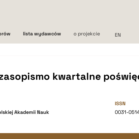
torów
lista wydawców
o projekcie
Interlinia
mała
średnia
duża
czasopismo kwartalne poświęc
ISSN
lskiej Akademii Nauk
0031-051