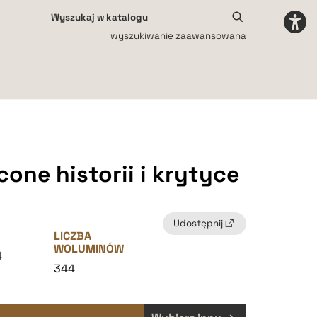
wyszukiwanie zaawansowana
Odstępy międzyliterowe
małe
średnie
duże
one historii i krytyce
Udostępnij
LICZBA
WOLUMINÓW
4
344