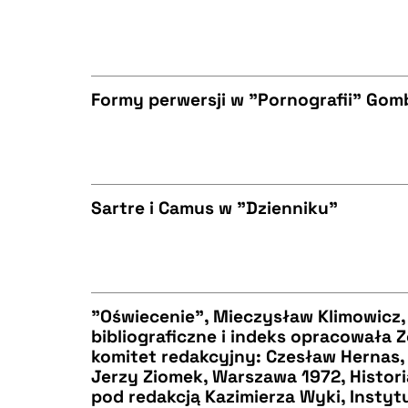
BIBTEX
CZYSTY TEKST
Formy perwersji w "Pornografii" Gom
BIBTEX
CZYSTY TEKST
Sartre i Camus w "Dzienniku"
BIBTEX
CZYSTY TEKST
"Oświecenie", Mieczysław Klimowicz
bibliograficzne i indeks opracowała 
BIBTEX
komitet redakcyjny: Czesław Hernas,
CZYSTY TEKST
Jerzy Ziomek, Warszawa 1972, Historia
pod redakcją Kazimierza Wyki, Instyt