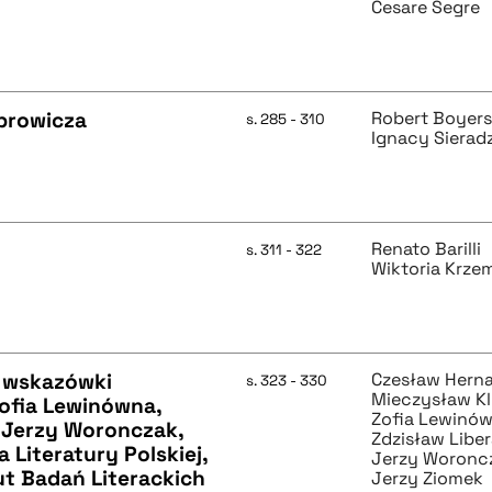
Cesare Segre
browicza
Robert Boyer
s. 285 - 310
Ignacy Sierad
Renato Barilli
s. 311 - 322
Wiktoria Krze
, wskazówki
Czesław Hern
s. 323 - 330
Mieczysław K
Zofia Lewinówna,
Zofia Lewinó
 Jerzy Woronczak,
Zdzisław Libe
 Literatury Polskiej,
Jerzy Woronc
ut Badań Literackich
Jerzy Ziomek