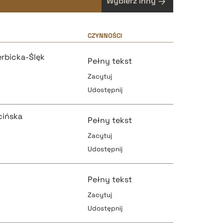
Wybierz inny
CZYNNOŚCI
rbicka-Ślęk
Pełny tekst
Zacytuj
Udostępnij
cińska
Pełny tekst
Zacytuj
Udostępnij
pobierz cytat
Pełny tekst
Zacytuj
Udostępnij
pobierz cytat