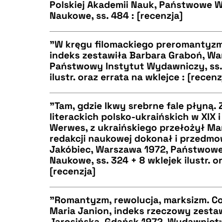
Polskiej Akademii Nauk, Państwowe
Naukowe, ss. 484 : [recenzja]
BIBTEX
"W kręgu filomackiego preromantyzm
indeks zestawiła Barbara Graboń, Wa
Państwowy Instytut Wydawniczy, ss. 
CZYSTY TEKST
ilustr. oraz errata na wklejce : [recenz
"Tam, gdzie Ikwy srebrne fale płyną.
literackich polsko-ukraińskich w XIX i
BIBTEX
Werwes, z ukraińskiego przełożył Ma
CZYSTY TEKST
redakcji naukowej dokonał i przedmo
Jakóbiec, Warszawa 1972, Państwo
Naukowe, ss. 324 + 8 wklejek ilustr. o
[recenzja]
BIBTEX
"Romantyzm, rewolucja, marksizm. Co
Maria Janion, indeks rzeczowy zestaw
Jarosińska, Gdańsk 1972, Wydawnictw