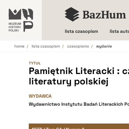
lista czasopism
lista au
home
lista czasopism
czasopismo
wydanie
Wielkość liter
TYTUŁ
Pamiętnik Literacki : 
literatury polskiej
WYDAWCA
Wydawnictwo Instytutu Badań Literackich Po