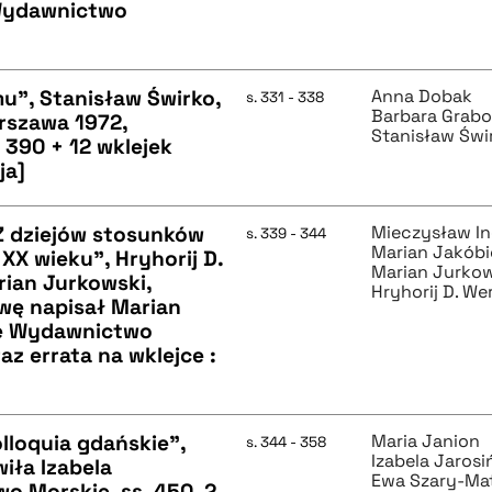
 Wydawnictwo
u", Stanisław Świrko,
Anna Dobak
s. 331 - 338
Barbara Grab
rszawa 1972,
Stanisław Świ
390 + 12 wklejek
ja]
 Z dziejów stosunków
Mieczysław In
s. 339 - 344
Marian Jakób
 XX wieku", Hryhorij D.
Marian Jurko
rian Jurkowski,
Hryhorij D. W
wę napisał Marian
we Wydawnictwo
raz errata na wklejce :
lloquia gdańskie",
Maria Janion
s. 344 - 358
Izabela Jarosi
iła Izabela
Ewa Szary-Ma
o Morskie, ss. 450, 2