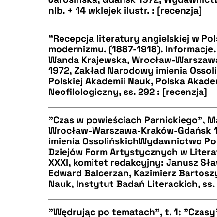
CZYSTY TEKST
nlb. + 14 wklejek ilustr. : [recenzja]
"Recepcja literatury angielskiej w Po
modernizmu. (1887-1918). Informacje.
BIBTEX
Wanda Krajewska, Wrocław-Warszaw
CZYSTY TEKST
1972, Zakład Narodowy imienia Osso
Polskiej Akademii Nauk, Polska Akade
Neofilologiczny, ss. 292 : [recenzja]
BIBTEX
"Czas w powieściach Parnickiego", M
Wrocław-Warszawa-Kraków-Gdańsk 1
imienia OssolińskichWydawnictwo Pol
CZYSTY TEKST
Dziejów Form Artystycznych w Literat
XXXI, komitet redakcyjny: Janusz Sław
Edward Balcerzan, Kazimierz Bartosz
Nauk, Instytut Badań Literackich, ss. 
BIBTEX
"Wędrując po tematach", t. 1: "Czasy";