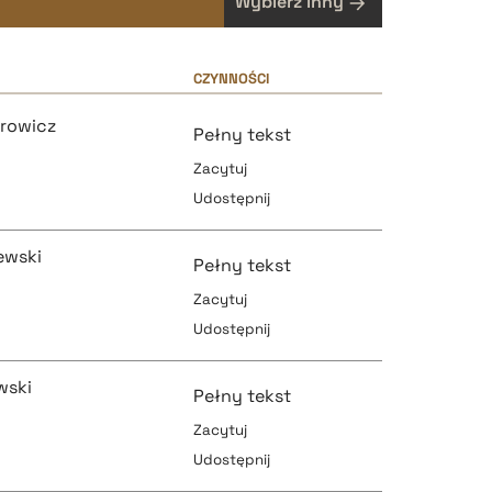
Wybierz inny
CZYNNOŚCI
drowicz
Pełny tekst
Zacytuj
Udostępnij
ewski
Pełny tekst
Zacytuj
Udostępnij
pobierz cytat
wski
Pełny tekst
Zacytuj
Udostępnij
pobierz cytat