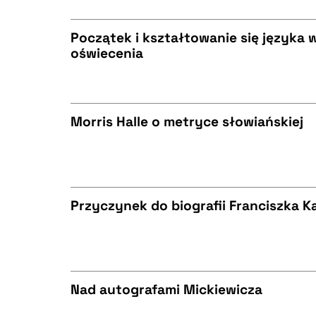
Początek i kształtowanie się języka
oświecenia
BIBTEX
CZYSTY TEKST
Morris Halle o metryce słowiańskiej
BIBTEX
CZYSTY TEKST
Przyczynek do biografii Franciszka K
BIBTEX
CZYSTY TEKST
Nad autografami Mickiewicza