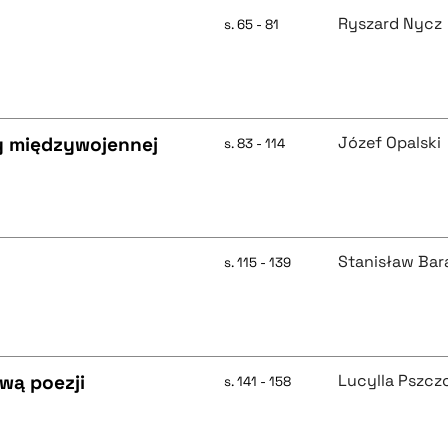
Ryszard Nycz
s. 65 - 81
y międzywojennej
Józef Opalski
s. 83 - 114
Stanisław Ba
s. 115 - 139
wą poezji
Lucylla Pszc
s. 141 - 158