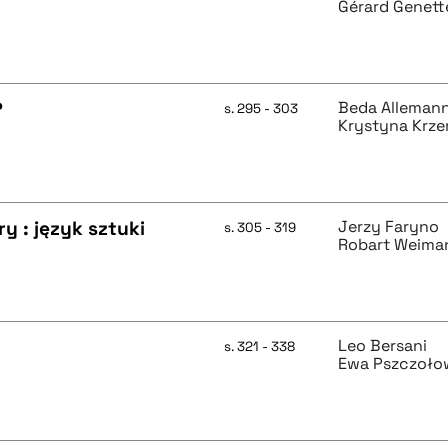
Gérard Genett
?
Beda Alleman
s. 295 - 303
Krystyna Krz
ry : język sztuki
Jerzy Faryno
s. 305 - 319
Robart Weima
Leo Bersani
s. 321 - 338
Ewa Pszczoło