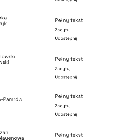
pobierz cytat
pobierz cytat
cka
Pełny tekst
zyk
Zacytuj
Udostępnij
pobierz cytat
pobierz cytat
nowski
Pełny tekst
wski
Zacytuj
Udostępnij
pobierz cytat
pobierz cytat
w
Pełny tekst
a-Pamrów
Zacytuj
Udostępnij
pobierz cytat
pobierz cytat
rzan
Pełny tekst
 Mayenowa