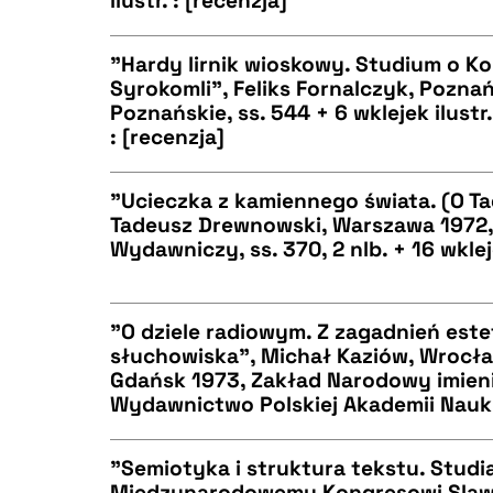
ilustr. : [recenzja]
"Hardy lirnik wioskowy. Studium o K
Syrokomli", Feliks Fornalczyk, Pozn
BIBTEX
Poznańskie, ss. 544 + 6 wklejek ilustr
CZYSTY TEKST
: [recenzja]
"Ucieczka z kamiennego świata. (O T
Tadeusz Drewnowski, Warszawa 1972
BIBTEX
Wydawniczy, ss. 370, 2 nlb. + 16 wkleje
CZYSTY TEKST
"O dziele radiowym. Z zagadnień este
słuchowiska", Michał Kaziów, Wroc
BIBTEX
Gdańsk 1973, Zakład Narodowy imieni
CZYSTY TEKST
Wydawnictwo Polskiej Akademii Nauk, 
"Semiotyka i struktura tekstu. Studi
Międzynarodowemu Kongresowi Slaw