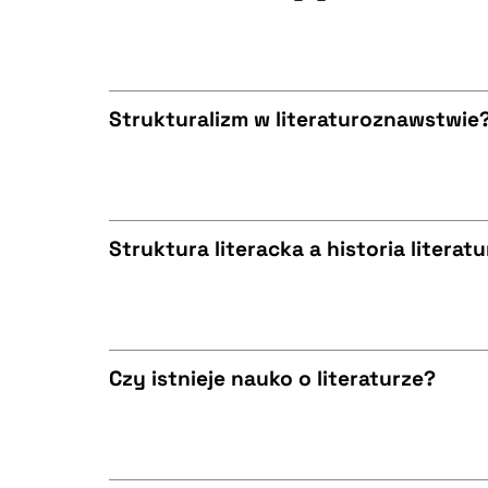
BIBTEX
CZYSTY TEKST
Strukturalizm w literaturoznawstwie
BIBTEX
CZYSTY TEKST
Struktura literacka a historia literatu
BIBTEX
CZYSTY TEKST
Czy istnieje nauko o literaturze?
BIBTEX
CZYSTY TEKST