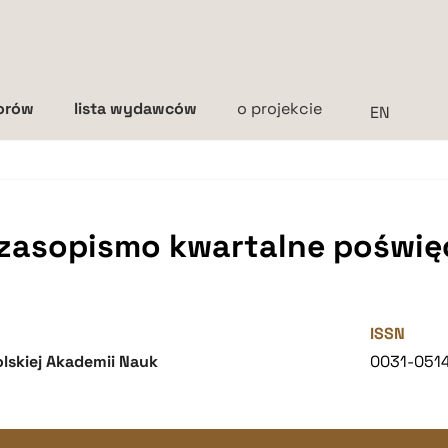
torów
lista wydawców
o projekcie
Interlinia
mała
średnia
duża
czasopismo kwartalne poświęc
ISSN
lskiej Akademii Nauk
0031-051