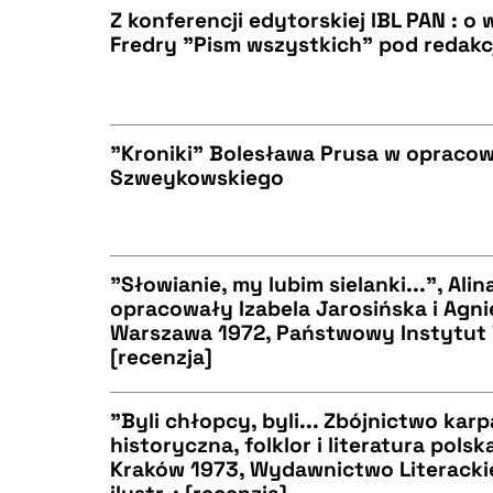
Z konferencji edytorskiej IBL PAN : o
Fredry "Pism wszystkich" pod redakc
BIBTEX
CZYSTY TEKST
"Kroniki" Bolesława Prusa w opraco
Szweykowskiego
BIBTEX
CZYSTY TEKST
"Słowianie, my lubim sielanki...", Ali
opracowały Izabela Jarosińska i Agni
BIBTEX
Warszawa 1972, Państwowy Instytut 
CZYSTY TEKST
[recenzja]
"Byli chłopcy, byli... Zbójnictwo kar
historyczna, folklor i literatura polsk
BIBTEX
Kraków 1973, Wydawnictwo Literackie,
CZYSTY TEKST