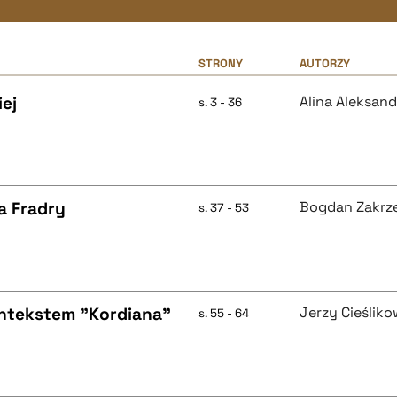
STRONY
AUTORZY
ej
Alina Aleksan
s. 3 - 36
a Fradry
Bogdan Zakrz
s. 37 - 53
ontekstem "Kordiana"
Jerzy Cieśliko
s. 55 - 64