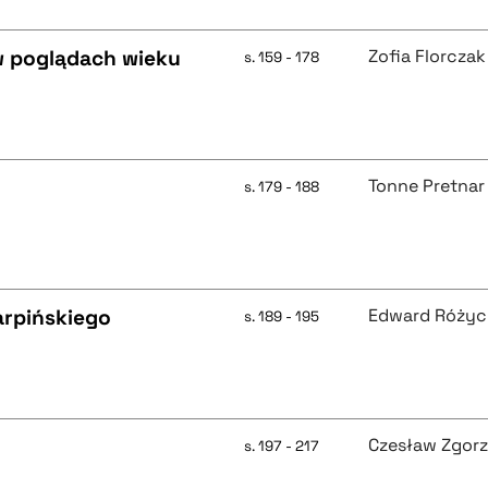
 w poglądach wieku
Zofia Florczak
s. 159 - 178
Tonne Pretnar
s. 179 - 188
arpińskiego
Edward Różyc
s. 189 - 195
Czesław Zgorz
s. 197 - 217