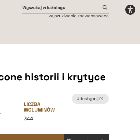
wyszukiwanie zaawansowana
Odstępy międzyliterowe
małe
średnie
duże
one historii i krytyce
Udostępnij
LICZBA
WOLUMINÓW
4
344