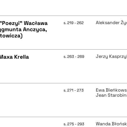
 "Poezyi" Wacława
Aleksander Ży
s. 219 - 262
 Zygmunta Anczyca,
rtowicza)
Maxa Krella
Jerzy Kasprzy
s. 263 - 269
Ewa Bieńkows
s. 271 - 273
Jean Starobin
Wanda Błońs
s. 275 - 293