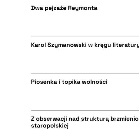
Dwa pejzaże Reymonta
BIBTEX
CZYSTY TEKST
Karol Szymanowski w kręgu literatur
BIBTEX
CZYSTY TEKST
Piosenka i topika wolności
BIBTEX
CZYSTY TEKST
Z obserwacji nad strukturą brzmienio
staropolskiej
BIBTEX
CZYSTY TEKST