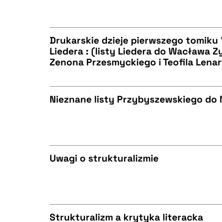
BIBTEX
CZYSTY TEKST
Drukarskie dzieje pierwszego tomiku
Liedera : (listy Liedera do Wacława
BIBTEX
Zenona Przesmyckiego i Teofila Lena
CZYSTY TEKST
Nieznane listy Przybyszewskiego do 
BIBTEX
CZYSTY TEKST
Uwagi o strukturalizmie
BIBTEX
CZYSTY TEKST
Strukturalizm a krytyka literacka