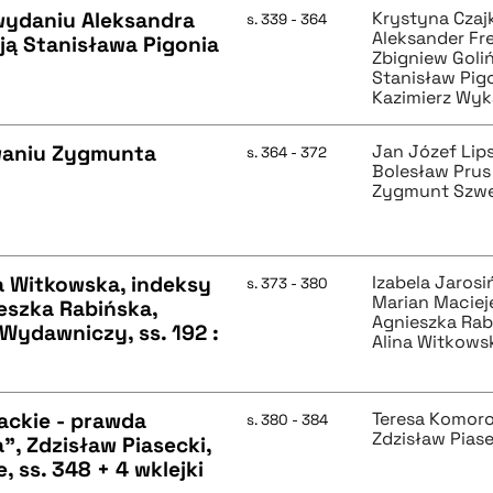
 wydaniu Aleksandra
Krystyna Cza
s. 339 - 364
Aleksander Fr
ją Stanisława Pigonia
Zbigniew Goliń
Stanisław Pig
Kazimierz Wyk
waniu Zygmunta
Jan Józef Lips
s. 364 - 372
Bolesław Prus
Zygmunt Szw
na Witkowska, indeksy
Izabela Jarosi
s. 373 - 380
Marian Maciej
eszka Rabińska,
Agnieszka Rab
Wydawniczy, ss. 192 :
Alina Witkows
packie - prawda
Teresa Komor
s. 380 - 384
Zdzisław Pias
a", Zdzisław Piasecki,
 ss. 348 + 4 wklejki