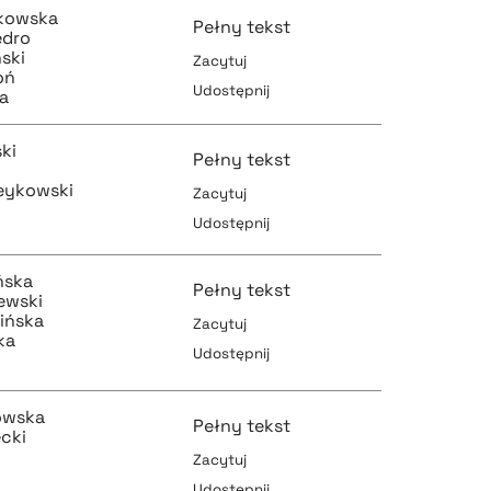
jkowska
Pełny tekst
edro
ski
Zacytuj
oń
Udostępnij
a
pobierz cytat
pobierz cytat
ki
Pełny tekst
eykowski
Zacytuj
Udostępnij
pobierz cytat
pobierz cytat
ńska
Pełny tekst
ewski
ińska
Zacytuj
ka
Udostępnij
pobierz cytat
pobierz cytat
owska
Pełny tekst
ecki
Zacytuj
Udostępnij