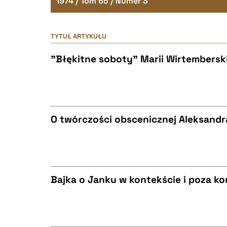
1974 / Tom 65 / Numer 3
TYTUŁ ARTYKUŁU
"Błękitne soboty" Marii Wirtemberski
O twórczości obscenicznej Aleksandr
CZYSTY TEKST
Bajka o Janku w kontekście i poza k
BIBTEX
CZYSTY TEKST