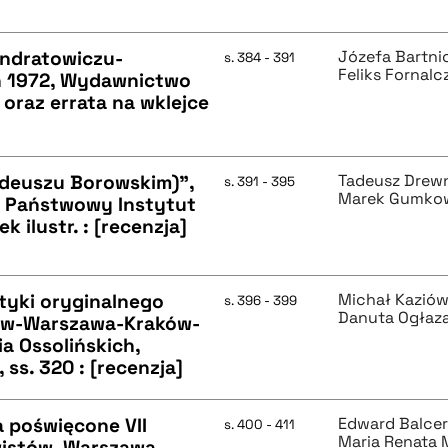
ondratowiczu-
Józefa Bartni
s. 384 - 391
Feliks Fornalc
ań 1972, Wydawnictwo
. oraz errata na wklejce
adeuszu Borowskim)",
Tadeusz Drew
s. 391 - 395
Marek Gumko
, Państwowy Instytut
k ilustr. : [recenzja]
tyki oryginalnego
Michał Kazió
s. 396 - 399
Danuta Ogłaz
ław-Warszawa-Kraków-
a Ossolińskich,
ss. 320 : [recenzja]
a poświęcone VII
Edward Balce
s. 400 - 411
Maria Renata
istów. Warszawa