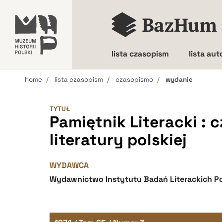
lista czasopism
lista au
home
lista czasopism
czasopismo
wydanie
Wielkość liter
TYTUŁ
Pamiętnik Literacki : 
literatury polskiej
WYDAWCA
Wydawnictwo Instytutu Badań Literackich Po