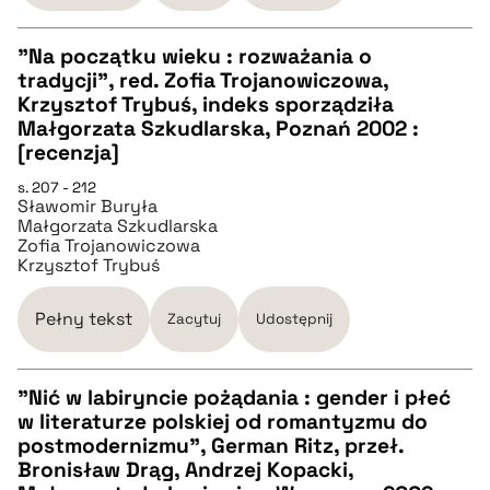
"Na początku wieku : rozważania o
pobierz cytat
tradycji", red. Zofia Trojanowiczowa,
CZYSTY TEKST
Krzysztof Trybuś, indeks sporządziła
Małgorzata Szkudlarska, Poznań 2002 :
[recenzja]
pobierz cytat
s. 207 - 212
Sławomir Buryła
Małgorzata Szkudlarska
BIBTEX
Zofia Trojanowiczowa
Krzysztof Trybuś
pobierz cytat
Pełny tekst
Zacytuj
Udostępnij
"Nić w labiryncie pożądania : gender i płeć
w literaturze polskiej od romantyzmu do
CZYSTY TEKST
postmodernizmu", German Ritz, przeł.
Bronisław Drąg, Andrzej Kopacki,