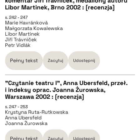
komentář Jiří Trávníček, medailony autorů
pobierz cytat
Libor Martinek, Brno 2002 : [recenzja]
s. 242 - 247
BIBTEX
Marie Havránková
Małgorzata Kowalewska
Libor Martinek
Jiři Trávnìček
pobierz cytat
Petr Vidlák
Pełny tekst
Zacytuj
Udostępnij
"Czytanie teatru I", Anna Ubersfeld, przeł.
i indeksy oprac. Joanna Żurowska,
CZYSTY TEKST
Warszawa 2002 : [recenzja]
s. 247 - 253
Krystyna Ruta-Rutkowska
pobierz cytat
Anna Ubersfeld
Joanna Żurowska
BIBTEX
Pełny tekst
Zacytuj
Udostępnij