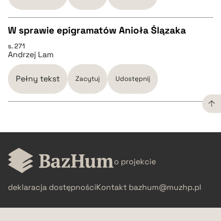
BIBTEX
W sprawie epigramatów Anioła Ślązaka
pobierz cytat
s. 271
CZYSTY TEKST
Andrzej Lam
pobierz cytat
Pełny tekst
Zacytuj
Udostępnij
BIBTEX
CZYSTY TEKST
pobierz cytat
o projekcie
pobierz cytat
deklaracja dostępności
Kontakt
bazhum@muzhp.pl
BIBTEX
pobierz cytat