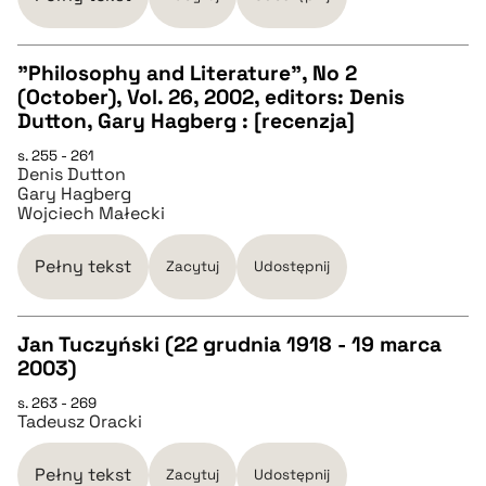
pobierz cytat
"Philosophy and Literature", No 2
(October), Vol. 26, 2002, editors: Denis
CZYSTY TEKST
Dutton, Gary Hagberg : [recenzja]
s. 255 - 261
Denis Dutton
pobierz cytat
Gary Hagberg
Wojciech Małecki
BIBTEX
Pełny tekst
Zacytuj
Udostępnij
pobierz cytat
Jan Tuczyński (22 grudnia 1918 - 19 marca
2003)
CZYSTY TEKST
s. 263 - 269
Tadeusz Oracki
pobierz cytat
Pełny tekst
Zacytuj
Udostępnij