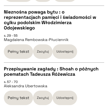
Nieznośna powaga bytu : o
reprezentacjach pamięci i świadomości w
CZYSTY TEKST
cylku podolskim Włodzimierza
Odojewskiego
pobierz cytat
s. 29 - 55
Magdalena Rembowska-Płuciennik
BIBTEX
Pełny tekst
Zacytuj
Udostępnij
pobierz cytat
Przepisywanie zagłady : Shoah o późnych
poematach Tadeusza Różewicza
CZYSTY TEKST
s. 57 - 70
Aleksandra Ubertowska
pobierz cytat
Pełny tekst
Zacytuj
Udostępnij
BIBTEX