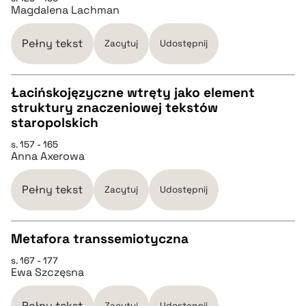
Magdalena Lachman
pobierz cytat
Pełny tekst
Zacytuj
Udostępnij
BIBTEX
Łacińskojęzyczne wtręty jako element
struktury znaczeniowej tekstów
pobierz cytat
CZYSTY TEKST
staropolskich
s. 157 - 165
Anna Axerowa
pobierz cytat
Pełny tekst
Zacytuj
Udostępnij
BIBTEX
Metafora transsemiotyczna
pobierz cytat
s. 167 - 177
CZYSTY TEKST
Ewa Szczęsna
pobierz cytat
Pełny tekst
Zacytuj
Udostępnij