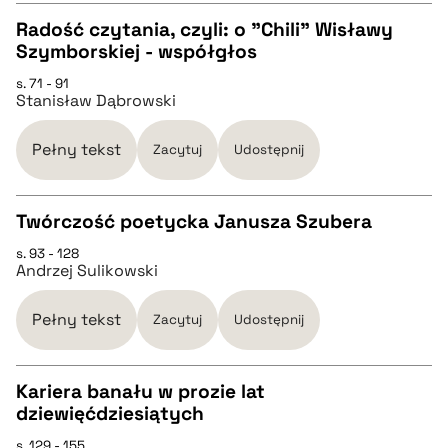
Radość czytania, czyli: o "Chili" Wisławy
Szymborskiej - współgłos
pobierz cytat
CZYSTY TEKST
s. 71 - 91
Stanisław Dąbrowski
pobierz cytat
Pełny tekst
Zacytuj
Udostępnij
BIBTEX
Twórczość poetycka Janusza Szubera
pobierz cytat
s. 93 - 128
CZYSTY TEKST
Andrzej Sulikowski
pobierz cytat
Pełny tekst
Zacytuj
Udostępnij
BIBTEX
Kariera banału w prozie lat
dziewięćdziesiątych
CZYSTY TEKST
pobierz cytat
s. 129 - 155