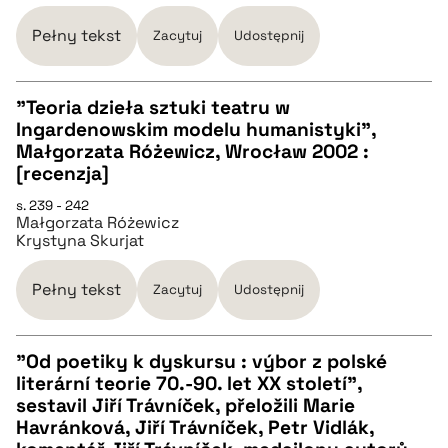
BIBTEX
Pełny tekst
Zacytuj
Udostępnij
pobierz cytat
"Teoria dzieła sztuki teatru w
Ingardenowskim modelu humanistyki",
CZYSTY TEKST
Małgorzata Różewicz, Wrocław 2002 :
[recenzja]
pobierz cytat
s. 239 - 242
Małgorzata Różewicz
Krystyna Skurjat
BIBTEX
Pełny tekst
Zacytuj
Udostępnij
pobierz cytat
"Od poetiky k dyskursu : výbor z polské
literární teorie 70.-90. let XX století",
CZYSTY TEKST
sestavil Jiří Trávníček, přeložili Marie
Havránková, Jiří Trávníček, Petr Vidlák,