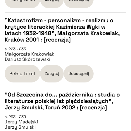
pobierz cytat
"Katastrofizm - personalizm - realizm : o
krytyce literackiej Kazimierza Wyki w
CZYSTY TEKST
latach 1932-1948", Małgorzata Krakowiak,
Kraków 2001 : [recenzja]
pobierz cytat
s. 223 - 233
Małgorzata Krakowiak
Dariusz Skórczewski
BIBTEX
Pełny tekst
Zacytuj
Udostępnij
pobierz cytat
"Od Szczecina do... października : studia o
literaturze polskiej lat pięćdziesiątych",
CZYSTY TEKST
Jerzy Smulski, Toruń 2002 : [recenzja]
s. 233 - 239
Jerzy Madejski
pobierz cytat
Jerzy Smulski