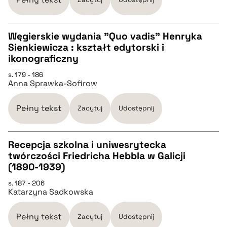
BIBTEX
Węgierskie wydania "Quo vadis" Henryka
Sienkiewicza : kształt edytorski i
CZYSTY TEKST
ikonograficzny
pobierz cytat
s. 179 - 186
Anna Sprawka-Sofirow
pobierz cytat
Pełny tekst
Zacytuj
Udostępnij
BIBTEX
Recepcja szkolna i uniwesrytecka
pobierz cytat
twórczości Friedricha Hebbla w Galicji
CZYSTY TEKST
(1890-1939)
s. 187 - 206
Katarzyna Sadkowska
pobierz cytat
Pełny tekst
Zacytuj
Udostępnij
BIBTEX