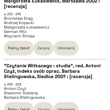
Małgorzata Łukasiewicz, Warszawa 2002 :
pobierz cytat
[recenzja]
s. 212 - 216
BIBTEX
Bronisław Drąg
Andrzej Kopacki
Małgorzata Łukasiewicz
German Ritz
pobierz cytat
Wojciech Śmieja
Pełny tekst
Zacytuj
Udostępnij
"Czytanie Witkacego : studia", red. Antoni
Czyż, indeks osób oprac. Barbara
CZYSTY TEKST
Stelingowska, Siedlce 2001 : [recenzja]
s. 216 - 223
Antoni Czyż
pobierz cytat
Sławomir Sobieraj
Barbara Stelingowska
BIBTEX
Pełny tekst
Zacytuj
Udostępnij