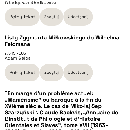
Władysław Słodkowski
pobierz cytat
Pełny tekst
Zacytuj
Udostępnij
BIBTEX
Listy Zygmunta Miłkowskiego do Wilhelma
Feldmana
pobierz cytat
CZYSTY TEKST
s. 545 - 565
Adam Galos
pobierz cytat
Pełny tekst
Zacytuj
Udostępnij
BIBTEX
"En marge d'un problème actuel:
„Maniérisme” ou baroque à la fin du
pobierz cytat
CZYSTY TEKST
XVIème siècle. Le cas de Mikołaj Sęp
Szarzyński", Claude Backvis, „Annuaire de
L'Institut de Philologie et d'Histoire
pobierz cytat
Orientales et Slaves”, tome XVII (1963-