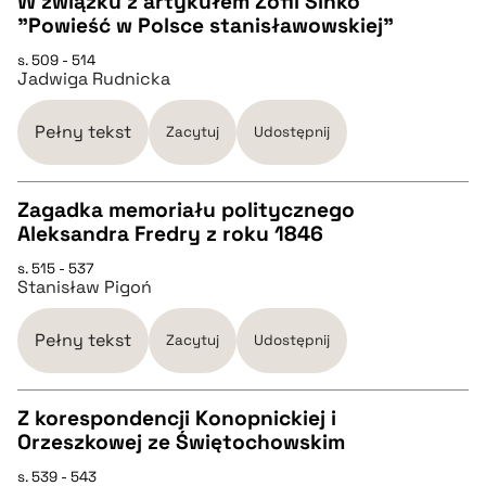
W związku z artykułem Zofii Sinko
"Powieść w Polsce stanisławowskiej"
CZYSTY TEKST
pobierz cytat
s. 509 - 514
Jadwiga Rudnicka
pobierz cytat
Pełny tekst
Zacytuj
Udostępnij
BIBTEX
Zagadka memoriału politycznego
Aleksandra Fredry z roku 1846
pobierz cytat
CZYSTY TEKST
s. 515 - 537
Stanisław Pigoń
pobierz cytat
Pełny tekst
Zacytuj
Udostępnij
BIBTEX
Z korespondencji Konopnickiej i
Orzeszkowej ze Świętochowskim
pobierz cytat
CZYSTY TEKST
s. 539 - 543