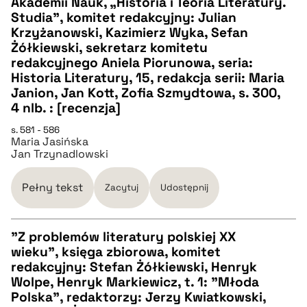
Akademii Nauk, „Historia i Teoria Literatury.
pobierz cytat
Studia”, komitet redakcyjny: Julian
Krzyżanowski, Kazimierz Wyka, Sefan
Żółkiewski, sekretarz komitetu
BIBTEX
redakcyjnego Aniela Piorunowa, seria:
Historia Literatury, 15, redakcja serii: Maria
pobierz cytat
Janion, Jan Kott, Zofia Szmydtowa, s. 300,
4 nlb. : [recenzja]
s. 581 - 586
Maria Jasińska
Jan Trzynadlowski
Pełny tekst
Zacytuj
Udostępnij
"Z problemów literatury polskiej XX
wieku", księga zbiorowa, komitet
CZYSTY TEKST
redakcyjny: Stefan Żółkiewski, Henryk
Wolpe, Henryk Markiewicz, t. 1: "Młoda
Polska", redaktorzy: Jerzy Kwiatkowski,
pobierz cytat