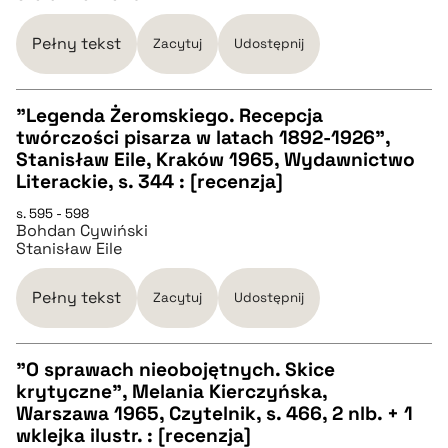
Pełny tekst
Zacytuj
Udostępnij
"Legenda Żeromskiego. Recepcja
twórczości pisarza w latach 1892-1926",
CZYSTY TEKST
Stanisław Eile, Kraków 1965, Wydawnictwo
Literackie, s. 344 : [recenzja]
pobierz cytat
s. 595 - 598
Bohdan Cywiński
Stanisław Eile
BIBTEX
Pełny tekst
Zacytuj
Udostępnij
pobierz cytat
"O sprawach nieobojętnych. Skice
krytyczne", Melania Kierczyńska,
CZYSTY TEKST
Warszawa 1965, Czytelnik, s. 466, 2 nlb. + 1
wklejka ilustr. : [recenzja]