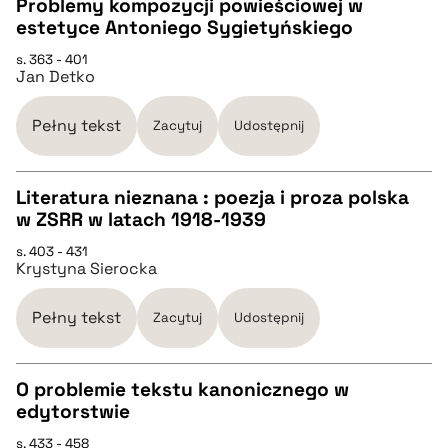
Problemy kompozycji powieściowej w
estetyce Antoniego Sygietyńskiego
CZYSTY TEKST
s. 363 - 401
Jan Detko
pobierz cytat
Pełny tekst
Zacytuj
Udostępnij
BIBTEX
Literatura nieznana : poezja i proza polska
w ZSRR w latach 1918-1939
pobierz cytat
CZYSTY TEKST
s. 403 - 431
Krystyna Sierocka
pobierz cytat
Pełny tekst
Zacytuj
Udostępnij
BIBTEX
O problemie tekstu kanonicznego w
edytorstwie
pobierz cytat
CZYSTY TEKST
s. 433 - 458