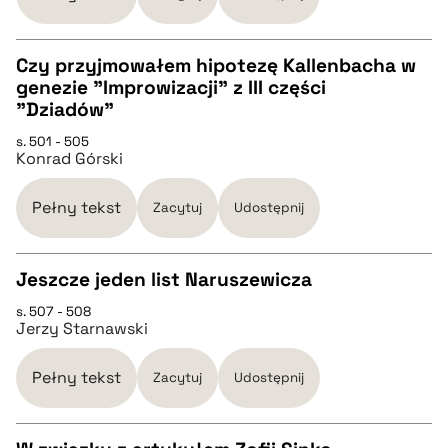
BIBTEX
Czy przyjmowałem hipotezę Kallenbacha w
genezie "Improwizacji" z III części
pobierz cytat
CZYSTY TEKST
"Dziadów"
s. 501 - 505
Konrad Górski
pobierz cytat
Pełny tekst
Zacytuj
Udostępnij
BIBTEX
Jeszcze jeden list Naruszewicza
pobierz cytat
s. 507 - 508
CZYSTY TEKST
Jerzy Starnawski
pobierz cytat
Pełny tekst
Zacytuj
Udostępnij
BIBTEX