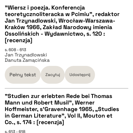
"Wiersz i poezja. Konferencja
teoretycznoliteracka w Pcimiu", redaktor
CZYSTY TEKST
Jan Trzynadlowski, Wrocław-Warszawa-
Kraków 1966, Zakład Narodowy imienia
Ossolińskich - Wydawnictwo, s. 120 :
pobierz cytat
[recenzja]
s. 608 - 613
BIBTEX
Jan Trzynadlowski
Danuta Zamącińska
pobierz cytat
Pełny tekst
Zacytuj
Udostępnij
"Studien zur erlebten Rede bei Thomas
Mann und Robert Musil", Werner
CZYSTY TEKST
Hoffmeister, s'Gravenhage 1965, „Studies
in German Literature”, Vol II, Mouton et
Co., s. 174 : [recenzja]
pobierz cytat
s. 613 - 618