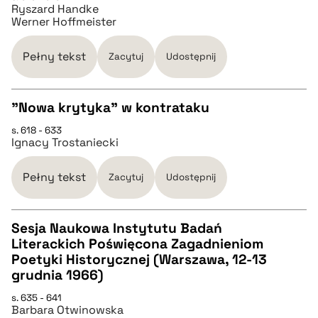
Ryszard Handke
Werner Hoffmeister
BIBTEX
Pełny tekst
Zacytuj
Udostępnij
pobierz cytat
"Nowa krytyka" w kontrataku
s. 618 - 633
CZYSTY TEKST
Ignacy Trostaniecki
pobierz cytat
Pełny tekst
Zacytuj
Udostępnij
BIBTEX
Sesja Naukowa Instytutu Badań
Literackich Poświęcona Zagadnieniom
CZYSTY TEKST
Poetyki Historycznej (Warszawa, 12-13
pobierz cytat
grudnia 1966)
pobierz cytat
s. 635 - 641
Barbara Otwinowska