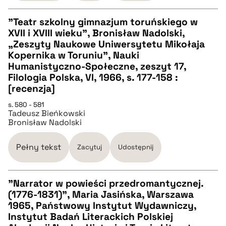
"Teatr szkolny gimnazjum toruńskiego w
XVII i XVIII wieku", Bronisław Nadolski,
CZYSTY TEKST
„Zeszyty Naukowe Uniwersytetu Mikołaja
Kopernika w Toruniu”, Nauki
Humanistyczno-Społeczne, zeszyt 17,
pobierz cytat
Filologia Polska, VI, 1966, s. 177-158 :
[recenzja]
BIBTEX
s. 580 - 581
Tadeusz Bieńkowski
Bronisław Nadolski
pobierz cytat
Pełny tekst
Zacytuj
Udostępnij
"Narrator w powieści przedromantycznej.
(1776-1831)", Maria Jasińska, Warszawa
CZYSTY TEKST
1965, Państwowy Instytut Wydawniczy,
Instytut Badań Literackich Polskiej