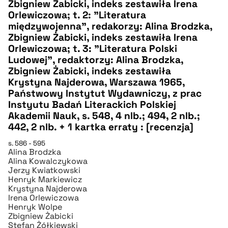
Zbigniew Żabicki, indeks zestawiła Irena
Orlewiczowa; t. 2: "Literatura
międzywojenna", redakorzy: Alina Brodzka,
BIBTEX
Zbigniew Żabicki, indeks zestawiła Irena
Orlewiczowa; t. 3: "Literatura Polski
pobierz cytat
Ludowej", redaktorzy: Alina Brodzka,
Zbigniew Żabicki, indeks zestawiła
Krystyna Najderowa, Warszawa 1965,
Państwowy Instytut Wydawniczy, z prac
Instyutu Badań Literackich Polskiej
Akademii Nauk, s. 548, 4 nlb.; 494, 2 nlb.;
442, 2 nlb. + 1 kartka erraty : [recenzja]
s. 586 - 595
Alina Brodzka
Alina Kowalczykowa
Jerzy Kwiatkowski
Henryk Markiewicz
Krystyna Najderowa
Irena Orlewiczowa
Henryk Wolpe
Zbigniew Żabicki
Stefan Żółkiewski