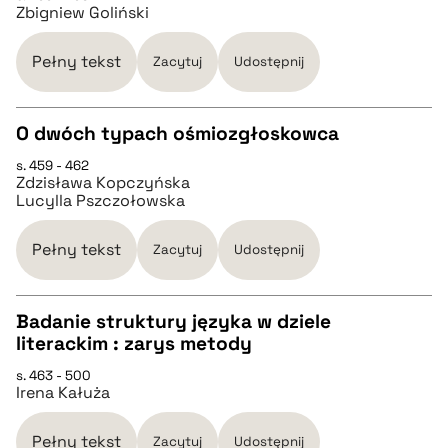
Zbigniew Goliński
pobierz cytat
Pełny tekst
Zacytuj
Udostępnij
BIBTEX
O dwóch typach ośmiozgłoskowca
pobierz cytat
s. 459 - 462
CZYSTY TEKST
Zdzisława Kopczyńska
Lucylla Pszczołowska
pobierz cytat
Pełny tekst
Zacytuj
Udostępnij
BIBTEX
Badanie struktury języka w dziele
literackim : zarys metody
pobierz cytat
CZYSTY TEKST
s. 463 - 500
Irena Kałuża
pobierz cytat
Pełny tekst
Zacytuj
Udostępnij