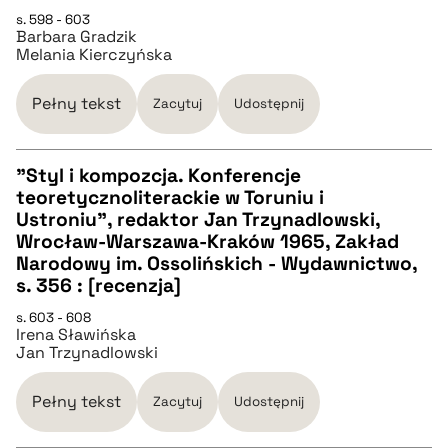
pobierz cytat
s. 598 - 603
Barbara Gradzik
Melania Kierczyńska
BIBTEX
Pełny tekst
Zacytuj
Udostępnij
pobierz cytat
"Styl i kompozcja. Konferencje
teoretycznoliterackie w Toruniu i
CZYSTY TEKST
Ustroniu", redaktor Jan Trzynadlowski,
Wrocław-Warszawa-Kraków 1965, Zakład
Narodowy im. Ossolińskich - Wydawnictwo,
pobierz cytat
s. 356 : [recenzja]
s. 603 - 608
BIBTEX
Irena Sławińska
Jan Trzynadlowski
pobierz cytat
Pełny tekst
Zacytuj
Udostępnij