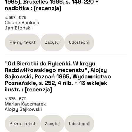
1965), Bruxelles 1966, s. 149-220 +
nadbitka : [recenzja]
BIBTEX
s. 567 - 575
Claude Backvis
pobierz cytat
Jan Błoński
Pełny tekst
Zacytuj
Udostępnij
"Od Sierotki do Rybeńki. W kręgu
Radziwiłłowskiego mecenatu", Alojzy
CZYSTY TEKST
Sajkowski, Poznań 1965, Wydawnictwo
Poznańskie, s. 252, 4 nlb. + 13 wklejek
ilustr. : [recenzja]
pobierz cytat
s. 575 - 579
Marian Kaczmarek
Alojzy Sajkowski
BIBTEX
Pełny tekst
Zacytuj
Udostępnij
pobierz cytat