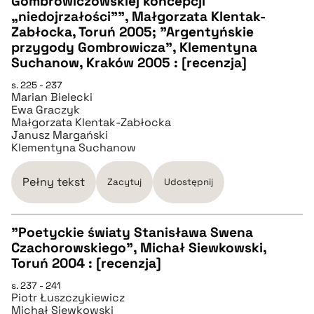
Gombrowiczowskiej koncepcji
BIBTEX
„niedojrzałości”", Małgorzata Klentak-
Zabłocka, Toruń 2005; "Argentyńskie
pobierz cytat
przygody Gombrowicza", Klementyna
Suchanow, Kraków 2005 : [recenzja]
s. 225 - 237
Marian Bielecki
Ewa Graczyk
Małgorzata Klentak-Zabłocka
Janusz Margański
Klementyna Suchanow
Pełny tekst
Zacytuj
Udostępnij
"Poetyckie światy Stanisława Swena
Czachorowskiego", Michał Siewkowski,
CZYSTY TEKST
Toruń 2004 : [recenzja]
s. 237 - 241
Piotr Łuszczykiewicz
pobierz cytat
Michał Siewkowski