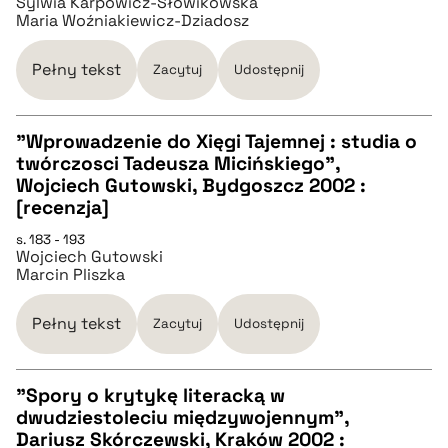
Sylwia Karpowicz-Słowikowska
Maria Woźniakiewicz-Dziadosz
BIBTEX
Pełny tekst
Zacytuj
Udostępnij
pobierz cytat
"Wprowadzenie do Xięgi Tajemnej : studia o
twórczosci Tadeusza Micińskiego",
CZYSTY TEKST
Wojciech Gutowski, Bydgoszcz 2002 :
[recenzja]
pobierz cytat
s. 183 - 193
Wojciech Gutowski
Marcin Pliszka
BIBTEX
Pełny tekst
Zacytuj
Udostępnij
pobierz cytat
"Spory o krytykę literacką w
dwudziestoleciu międzywojennym",
CZYSTY TEKST
Dariusz Skórczewski, Kraków 2002 :