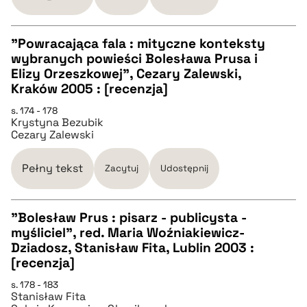
pobierz cytat
"Powracająca fala : mityczne konteksty
wybranych powieści Bolesława Prusa i
CZYSTY TEKST
Elizy Orzeszkowej", Cezary Zalewski,
Kraków 2005 : [recenzja]
pobierz cytat
s. 174 - 178
Krystyna Bezubik
Cezary Zalewski
BIBTEX
Pełny tekst
Zacytuj
Udostępnij
pobierz cytat
"Bolesław Prus : pisarz - publicysta -
myśliciel", red. Maria Woźniakiewicz-
CZYSTY TEKST
Dziadosz, Stanisław Fita, Lublin 2003 :
[recenzja]
pobierz cytat
s. 178 - 183
Stanisław Fita