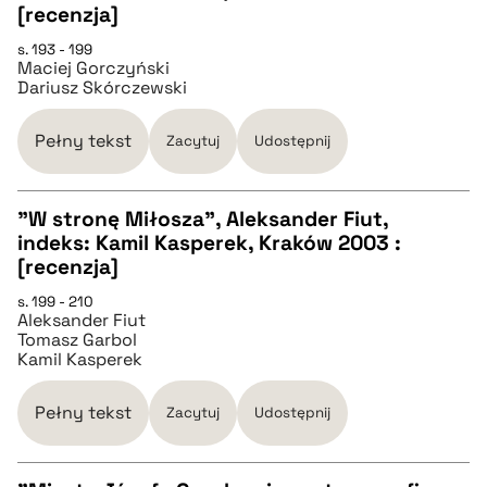
[recenzja]
pobierz cytat
s. 193 - 199
Maciej Gorczyński
Dariusz Skórczewski
BIBTEX
Pełny tekst
Zacytuj
Udostępnij
pobierz cytat
"W stronę Miłosza", Aleksander Fiut,
indeks: Kamil Kasperek, Kraków 2003 :
CZYSTY TEKST
[recenzja]
s. 199 - 210
Aleksander Fiut
pobierz cytat
Tomasz Garbol
Kamil Kasperek
BIBTEX
Pełny tekst
Zacytuj
Udostępnij
pobierz cytat