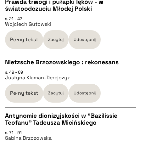
Prawda trwogi i pułapki lęków - w
światoodczuciu Młodej Polski
CZYSTY TEKST
s. 21 - 47
Wojciech Gutowski
pobierz cytat
Pełny tekst
Zacytuj
Udostępnij
BIBTEX
Nietzsche Brzozowskiego : rekonesans
pobierz cytat
s. 49 - 69
CZYSTY TEKST
Justyna Klaman-Derejczyk
pobierz cytat
Pełny tekst
Zacytuj
Udostępnij
BIBTEX
Antynomie dionizyjskości w "Bazilissie
Teofanu" Tadeusza Micińskiego
CZYSTY TEKST
pobierz cytat
s. 71 - 91
Sabina Brzozowska