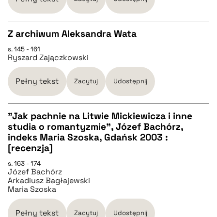
BIBTEX
Z archiwum Aleksandra Wata
pobierz cytat
s. 145 - 161
CZYSTY TEKST
Ryszard Zajączkowski
pobierz cytat
Pełny tekst
Zacytuj
Udostępnij
BIBTEX
"Jak pachnie na Litwie Mickiewicza i inne
studia o romantyzmie", Józef Bachórz,
CZYSTY TEKST
indeks Maria Szoska, Gdańsk 2003 :
pobierz cytat
[recenzja]
pobierz cytat
s. 163 - 174
Józef Bachórz
Arkadiusz Bagłajewski
Maria Szoska
BIBTEX
Pełny tekst
Zacytuj
Udostępnij