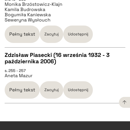
Monika Brzóstowicz-Klajn
Kamila Budrowska
Bogumiła Kaniewska
BIBTEX
Seweryna Wysłouch
pobierz cytat
Pełny tekst
Zacytuj
Udostępnij
Zdzisław Piasecki (16 września 1932 - 3
października 2006)
CZYSTY TEKST
s. 255 - 257
Aneta Mazur
pobierz cytat
Pełny tekst
Zacytuj
Udostępnij
BIBTEX
pobierz cytat
CZYSTY TEKST