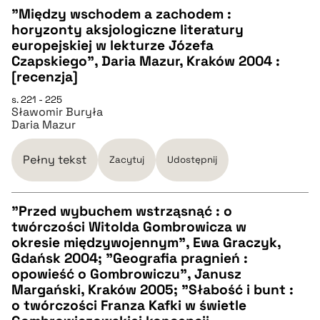
pobierz cytat
"Między wschodem a zachodem :
horyzonty aksjologiczne literatury
CZYSTY TEKST
europejskiej w lekturze Józefa
Czapskiego", Daria Mazur, Kraków 2004 :
[recenzja]
pobierz cytat
s. 221 - 225
Sławomir Buryła
Daria Mazur
BIBTEX
Pełny tekst
Zacytuj
Udostępnij
pobierz cytat
"Przed wybuchem wstrząsnąć : o
twórczości Witolda Gombrowicza w
CZYSTY TEKST
okresie międzywojennym", Ewa Graczyk,
Gdańsk 2004; "Geografia pragnień :
opowieść o Gombrowiczu", Janusz
pobierz cytat
Margański, Kraków 2005; "Słabość i bunt :
o twórczości Franza Kafki w świetle