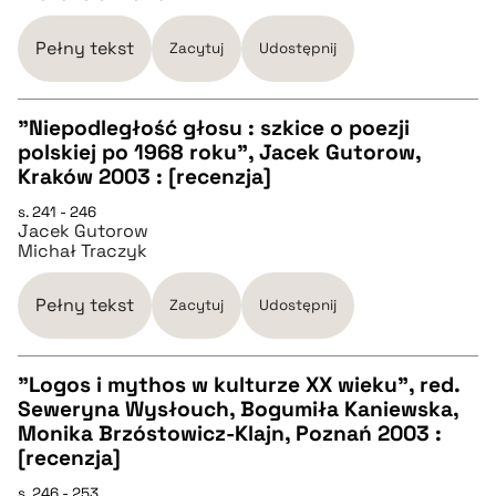
BIBTEX
Pełny tekst
Zacytuj
Udostępnij
pobierz cytat
"Niepodległość głosu : szkice o poezji
polskiej po 1968 roku", Jacek Gutorow,
CZYSTY TEKST
Kraków 2003 : [recenzja]
s. 241 - 246
Jacek Gutorow
pobierz cytat
Michał Traczyk
BIBTEX
Pełny tekst
Zacytuj
Udostępnij
pobierz cytat
"Logos i mythos w kulturze XX wieku", red.
Seweryna Wysłouch, Bogumiła Kaniewska,
CZYSTY TEKST
Monika Brzóstowicz-Klajn, Poznań 2003 :
[recenzja]
pobierz cytat
s. 246 - 253