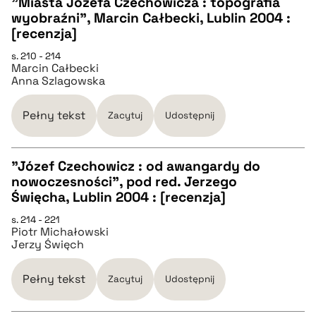
"Miasta Józefa Czechowicza : topografia
wyobraźni", Marcin Całbecki, Lublin 2004 :
CZYSTY TEKST
[recenzja]
s. 210 - 214
Marcin Całbecki
pobierz cytat
Anna Szlagowska
BIBTEX
Pełny tekst
Zacytuj
Udostępnij
pobierz cytat
"Józef Czechowicz : od awangardy do
nowoczesności", pod red. Jerzego
CZYSTY TEKST
Święcha, Lublin 2004 : [recenzja]
s. 214 - 221
Piotr Michałowski
pobierz cytat
Jerzy Święch
BIBTEX
Pełny tekst
Zacytuj
Udostępnij