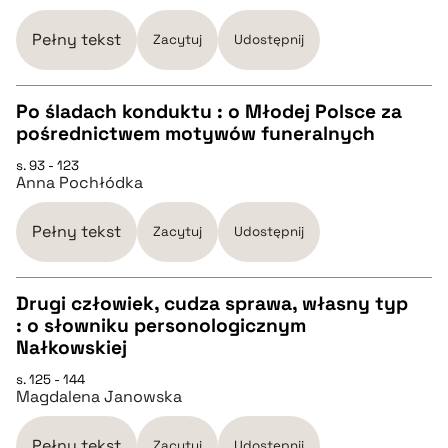
pobierz cytat
Pełny tekst
Zacytuj
Udostępnij
BIBTEX
Po śladach konduktu : o Młodej Polsce za
pośrednictwem motywów funeralnych
pobierz cytat
CZYSTY TEKST
s. 93 - 123
Anna Pochłódka
pobierz cytat
Pełny tekst
Zacytuj
Udostępnij
BIBTEX
Drugi człowiek, cudza sprawa, własny typ
: o słowniku personologicznym
pobierz cytat
CZYSTY TEKST
Nałkowskiej
s. 125 - 144
Magdalena Janowska
pobierz cytat
Pełny tekst
Zacytuj
Udostępnij