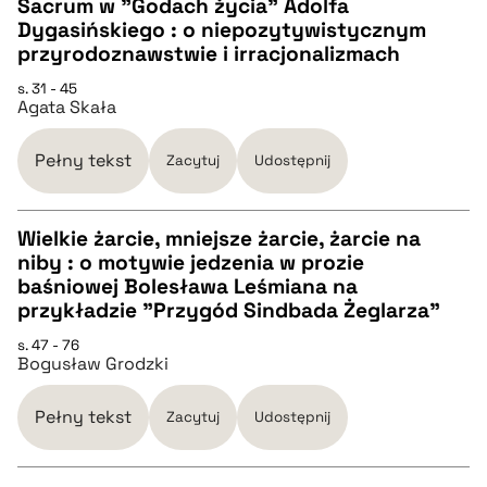
Sacrum w "Godach życia" Adolfa
Dygasińskiego : o niepozytywistycznym
CZYSTY TEKST
przyrodoznawstwie i irracjonalizmach
s. 31 - 45
Agata Skała
pobierz cytat
Pełny tekst
Zacytuj
Udostępnij
BIBTEX
Wielkie żarcie, mniejsze żarcie, żarcie na
pobierz cytat
niby : o motywie jedzenia w prozie
CZYSTY TEKST
baśniowej Bolesława Leśmiana na
przykładzie "Przygód Sindbada Żeglarza"
pobierz cytat
s. 47 - 76
Bogusław Grodzki
BIBTEX
Pełny tekst
Zacytuj
Udostępnij
pobierz cytat