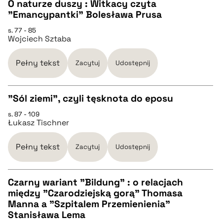
O naturze duszy : Witkacy czyta
"Emancypantki" Bolesława Prusa
CZYSTY TEKST
s. 77 - 85
Wojciech Sztaba
pobierz cytat
Pełny tekst
Zacytuj
Udostępnij
BIBTEX
"Sól ziemi", czyli tęsknota do eposu
pobierz cytat
s. 87 - 109
CZYSTY TEKST
Łukasz Tischner
pobierz cytat
Pełny tekst
Zacytuj
Udostępnij
BIBTEX
Czarny wariant "Bildung" : o relacjach
między "Czarodziejską gorą" Thomasa
CZYSTY TEKST
Manna a "Szpitalem Przemienienia"
pobierz cytat
Stanisława Lema