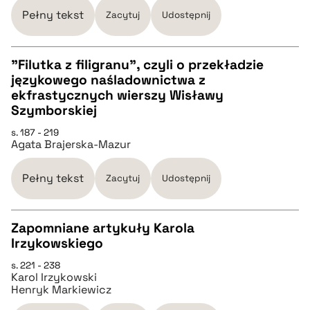
pobierz cytat
Pełny tekst
Zacytuj
Udostępnij
BIBTEX
"Filutka z filigranu", czyli o przekładzie
językowego naśladownictwa z
CZYSTY TEKST
ekfrastycznych wierszy Wisławy
pobierz cytat
Szymborskiej
pobierz cytat
s. 187 - 219
Agata Brajerska-Mazur
BIBTEX
Pełny tekst
Zacytuj
Udostępnij
pobierz cytat
Zapomniane artykuły Karola
Irzykowskiego
CZYSTY TEKST
s. 221 - 238
Karol Irzykowski
Henryk Markiewicz
pobierz cytat