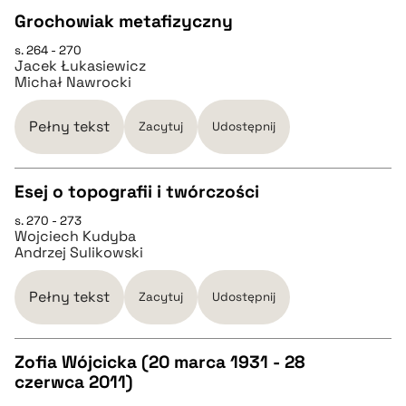
Grochowiak metafizyczny
pobierz cytat
s. 264 - 270
CZYSTY TEKST
Jacek Łukasiewicz
Michał Nawrocki
pobierz cytat
Pełny tekst
Zacytuj
Udostępnij
BIBTEX
Esej o topografii i twórczości
pobierz cytat
s. 270 - 273
CZYSTY TEKST
Wojciech Kudyba
Andrzej Sulikowski
pobierz cytat
Pełny tekst
Zacytuj
Udostępnij
BIBTEX
Zofia Wójcicka (20 marca 1931 - 28
czerwca 2011)
pobierz cytat
CZYSTY TEKST