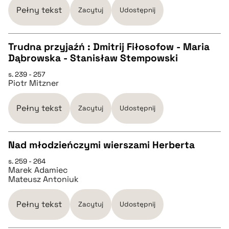
Pełny tekst
Zacytuj
Udostępnij
BIBTEX
Trudna przyjaźń : Dmitrij Fiłosofow - Maria
pobierz cytat
Dąbrowska - Stanisław Stempowski
CZYSTY TEKST
s. 239 - 257
Piotr Mitzner
pobierz cytat
Pełny tekst
Zacytuj
Udostępnij
BIBTEX
Nad młodzieńczymi wierszami Herberta
pobierz cytat
s. 259 - 264
CZYSTY TEKST
Marek Adamiec
Mateusz Antoniuk
pobierz cytat
Pełny tekst
Zacytuj
Udostępnij
BIBTEX