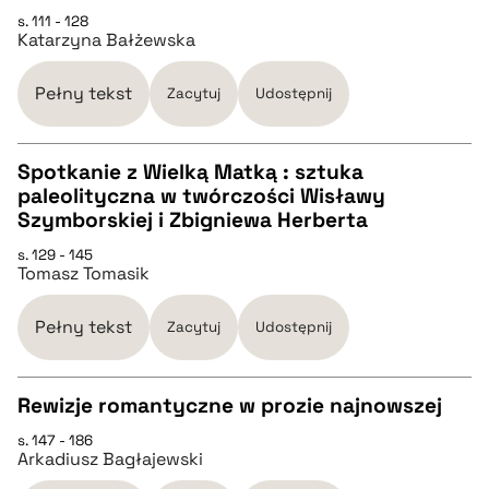
pobierz cytat
s. 111 - 128
Katarzyna Bałżewska
BIBTEX
Pełny tekst
Zacytuj
Udostępnij
pobierz cytat
Spotkanie z Wielką Matką : sztuka
paleolityczna w twórczości Wisławy
CZYSTY TEKST
Szymborskiej i Zbigniewa Herberta
s. 129 - 145
Tomasz Tomasik
pobierz cytat
Pełny tekst
Zacytuj
Udostępnij
BIBTEX
Rewizje romantyczne w prozie najnowszej
pobierz cytat
s. 147 - 186
CZYSTY TEKST
Arkadiusz Bagłajewski