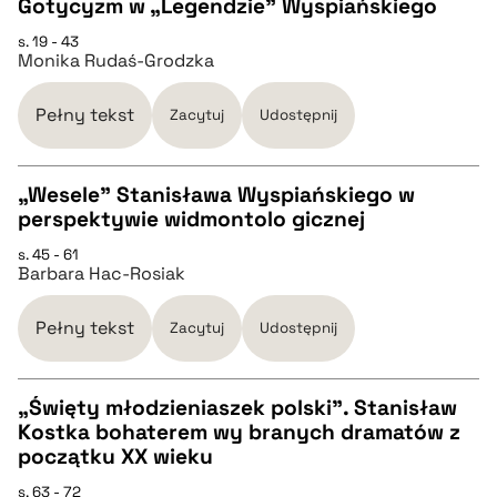
Gotycyzm w „Legendzie” Wyspiańskiego
CZYSTY TEKST
s. 19 - 43
Monika Rudaś-Grodzka
pobierz cytat
Pełny tekst
Zacytuj
Udostępnij
BIBTEX
„Wesele” Stanisława Wyspiańskiego w
perspektywie widmontolo gicznej
pobierz cytat
CZYSTY TEKST
s. 45 - 61
Barbara Hac-Rosiak
pobierz cytat
Pełny tekst
Zacytuj
Udostępnij
BIBTEX
„Święty młodzieniaszek polski”. Stanisław
Kostka bohaterem wy branych dramatów z
pobierz cytat
CZYSTY TEKST
początku XX wieku
s. 63 - 72