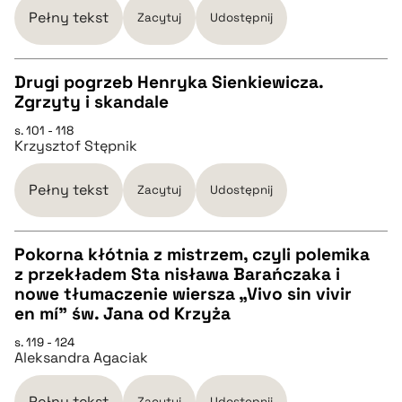
Pełny tekst
Zacytuj
Udostępnij
BIBTEX
Drugi pogrzeb Henryka Sienkiewicza.
Zgrzyty i skandale
pobierz cytat
CZYSTY TEKST
s. 101 - 118
Krzysztof Stępnik
pobierz cytat
Pełny tekst
Zacytuj
Udostępnij
BIBTEX
Pokorna kłótnia z mistrzem, czyli polemika
z przekładem Sta nisława Barańczaka i
pobierz cytat
CZYSTY TEKST
nowe tłumaczenie wiersza „Vivo sin vivir
en mí” św. Jana od Krzyża
pobierz cytat
s. 119 - 124
Aleksandra Agaciak
BIBTEX
Pełny tekst
Zacytuj
Udostępnij