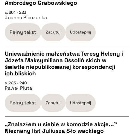
Ambrożego Grabowskiego
pobierz cytat
s. 201 - 223
Joanna Pieczonka
BIBTEX
Pełny tekst
Zacytuj
Udostępnij
pobierz cytat
Unieważnienie małżeństwa Teresy Heleny i
Józefa Maksymiliana Ossoliń skich w
CZYSTY TEKST
świetle niepublikowanej korespondencji
ich bliskich
pobierz cytat
s. 225 - 240
Paweł Pluta
BIBTEX
Pełny tekst
Zacytuj
Udostępnij
pobierz cytat
„Znalazłem u siebie w komodzie akcje...”
Nieznany list Juliusza Sło wackiego