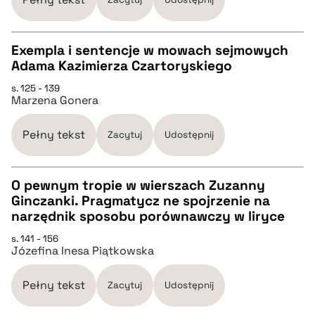
pobierz cytat
Exempla i sentencje w mowach sejmowych
Adama Kazimierza Czartoryskiego
CZYSTY TEKST
s. 125 - 139
Marzena Gonera
pobierz cytat
Pełny tekst
Zacytuj
Udostępnij
BIBTEX
O pewnym tropie w wierszach Zuzanny
Ginczanki. Pragmatycz ne spojrzenie na
pobierz cytat
CZYSTY TEKST
narzędnik sposobu porównawczy w liryce
s. 141 - 156
Józefina Inesa Piątkowska
pobierz cytat
Pełny tekst
Zacytuj
Udostępnij
BIBTEX