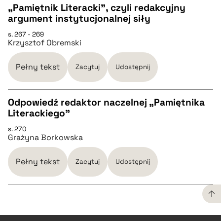
„Pamiętnik Literacki”, czyli redakcyjny
argument instytucjonalnej siły
CZYSTY TEKST
s. 267 - 269
Krzysztof Obremski
pobierz cytat
Pełny tekst
Zacytuj
Udostępnij
BIBTEX
Odpowiedź redaktor naczelnej „Pamiętnika
Literackiego”
pobierz cytat
CZYSTY TEKST
s. 270
Grażyna Borkowska
pobierz cytat
Pełny tekst
Zacytuj
Udostępnij
BIBTEX
pobierz cytat
CZYSTY TEKST