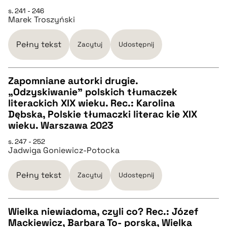
CZYSTY TEKST
s. 241 - 246
Marek Troszyński
pobierz cytat
Pełny tekst
Zacytuj
Udostępnij
BIBTEX
Zapomniane autorki drugie.
„Odzyskiwanie” polskich tłumaczek
pobierz cytat
CZYSTY TEKST
literackich XIX wieku. Rec.: Karolina
Dębska, Polskie tłumaczki literac kie XIX
wieku. Warszawa 2023
pobierz cytat
s. 247 - 252
Jadwiga Goniewicz-Potocka
BIBTEX
Pełny tekst
Zacytuj
Udostępnij
pobierz cytat
Wielka niewiadoma, czyli co? Rec.: Józef
Mackiewicz, Barbara To- porska, Wielka