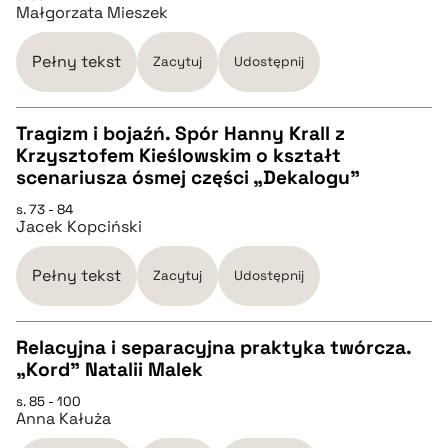
Małgorzata Mieszek
pobierz cytat
Pełny tekst
Zacytuj
Udostępnij
BIBTEX
Tragizm i bojaźń. Spór Hanny Krall z
pobierz cytat
Krzysztofem Kieślowskim o kształt
CZYSTY TEKST
scenariusza ósmej części „Dekalogu”
s. 73 - 84
Jacek Kopciński
pobierz cytat
Pełny tekst
Zacytuj
Udostępnij
BIBTEX
Relacyjna i separacyjna praktyka twórcza.
pobierz cytat
„Kord” Natalii Malek
CZYSTY TEKST
s. 85 - 100
Anna Kałuża
pobierz cytat