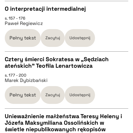
O interpretacji intermedialnej
pobierz cytat
s. 157 - 176
CZYSTY TEKST
Paweł Regiewicz
pobierz cytat
Pełny tekst
Zacytuj
Udostępnij
BIBTEX
Cztery śmierci Sokratesa w „Sędziach
ateńskich” Teofila Lenartowicza
CZYSTY TEKST
pobierz cytat
s. 177 - 200
Marek Dybizbański
pobierz cytat
Pełny tekst
Zacytuj
Udostępnij
BIBTEX
Unieważnienie małżeństwa Teresy Heleny i
Józefa Maksymiliana Ossolińskich w
pobierz cytat
CZYSTY TEKST
świetle niepublikowanych rękopisów