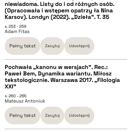
CZYSTY TEKST
niewiadoma. Listy do i od różnych osób.
(Opracowała i wstępem opatrzy ła Nina
Karsov). Londyn (2022). „Dzieła”. T. 35
pobierz cytat
s. 253 - 259
Adam Fitas
BIBTEX
Pełny tekst
Zacytuj
Udostępnij
pobierz cytat
Pochwała „kanonu w wersjach”. Rec.:
Paweł Bem, Dynamika wariantu. Miłosz
CZYSTY TEKST
tekstologicznie. Warszawa 2017. „Filologia
XXI”
pobierz cytat
s. 260 - 265
Mateusz Antoniuk
BIBTEX
Pełny tekst
Zacytuj
Udostępnij
pobierz cytat