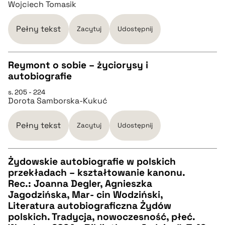
Wojciech Tomasik
pobierz cytat
Pełny tekst
Zacytuj
Udostępnij
BIBTEX
Reymont o sobie – życiorysy i
autobiografie
CZYSTY TEKST
pobierz cytat
s. 205 - 224
Dorota Samborska-Kukuć
pobierz cytat
Pełny tekst
Zacytuj
Udostępnij
BIBTEX
Żydowskie autobiografie w polskich
przekładach – kształtowanie kanonu.
pobierz cytat
CZYSTY TEKST
Rec.: Joanna Degler, Agnieszka
Jagodzińska, Mar- cin Wodziński,
Literatura autobiograficzna Żydów
pobierz cytat
polskich. Tradycja, nowoczesność, płeć.