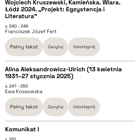
CZYSTY TEKST
Wojciech Kruszewski, Kamieńska. Wiara.
Łódź 2024. „Projekt: Egzystencja i
Literatura”
pobierz cytat
s. 240 - 246
Franciszek Józef Fert
BIBTEX
Pełny tekst
Zacytuj
Udostępnij
pobierz cytat
Alina Aleksandrowicz-Ulrich (13 kwietnia
1931–27 stycznia 2025)
CZYSTY TEKST
s. 247 - 250
Ewa Kossowska
pobierz cytat
Pełny tekst
Zacytuj
Udostępnij
BIBTEX
Komunikat I
pobierz cytat
s. 251