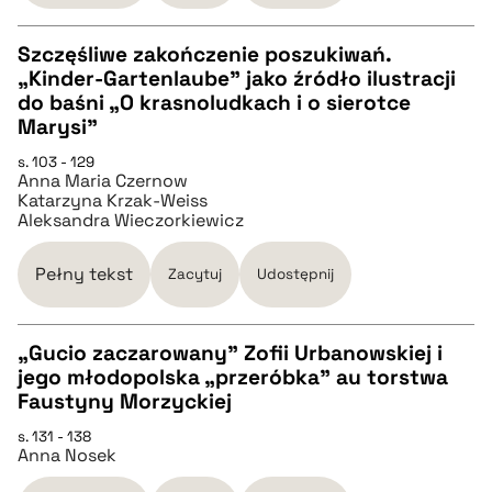
Szczęśliwe zakończenie poszukiwań.
pobierz cytat
„Kinder-Gartenlaube” jako źródło ilustracji
CZYSTY TEKST
do baśni „O krasnoludkach i o sierotce
Marysi”
pobierz cytat
s. 103 - 129
Anna Maria Czernow
Katarzyna Krzak-Weiss
Aleksandra Wieczorkiewicz
BIBTEX
Pełny tekst
Zacytuj
Udostępnij
pobierz cytat
„Gucio zaczarowany” Zofii Urbanowskiej i
jego młodopolska „przeróbka” au torstwa
CZYSTY TEKST
Faustyny Morzyckiej
s. 131 - 138
Anna Nosek
pobierz cytat