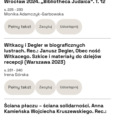
Wrocław 2024. „Bibliotheca Judaica”. T. 12
BIBTEX
s. 225 - 230
Monika Adamczyk-Garbowska
pobierz cytat
Pełny tekst
Zacytuj
Udostępnij
Witkacy i Degler w biograficznych
lustrach. Rec.: Janusz Degler, Obec ność
CZYSTY TEKST
Witkacego. Szkice i materiały do dziejów
recepcji (Warszawa 2023)
pobierz cytat
s. 231 - 240
Irena Górska
BIBTEX
Pełny tekst
Zacytuj
Udostępnij
pobierz cytat
Ściana płaczu – ściana solidarności. Anna
Kamieńska Wojciecha Kruszewskiego. Rec.: