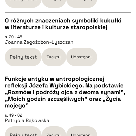
O różnych znaczeniach symboliki kukułki
w literaturze i kulturze staropolskiej
CZYSTY TEKST
s. 29 - 48
Joanna Zagożdżon-Łyszczan
pobierz cytat
Pełny tekst
Zacytuj
Udostępnij
BIBTEX
Funkcje antyku w antropologicznej
refleksji Józefa Wybickiego. Na podstawie
pobierz cytat
CZYSTY TEKST
„Rozmów i podróży ojca z dwoma synami”,
„Moich godzin szczęśliwych” oraz „Życia
mojego”
pobierz cytat
s. 49 - 62
Patrycja Bąkowska
BIBTEX
Pełny tekst
Zacytuj
Udostępnij