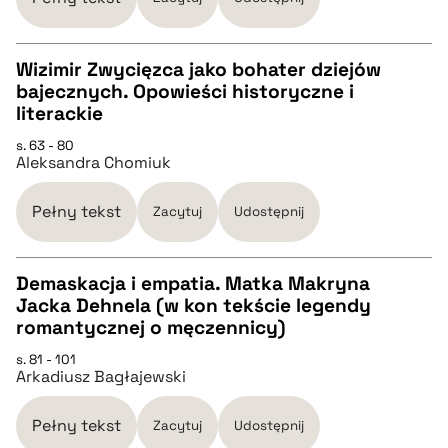
pobierz cytat
Wizimir Zwycięzca jako bohater dziejów
bajecznych. Opowieści historyczne i
CZYSTY TEKST
literackie
s. 63 - 80
Aleksandra Chomiuk
pobierz cytat
Pełny tekst
Zacytuj
Udostępnij
BIBTEX
Demaskacja i empatia. Matka Makryna
pobierz cytat
Jacka Dehnela (w kon tekście legendy
CZYSTY TEKST
romantycznej o męczennicy)
s. 81 - 101
Arkadiusz Bagłajewski
pobierz cytat
Pełny tekst
Zacytuj
Udostępnij
BIBTEX