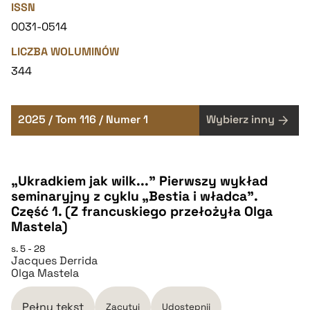
ISSN
0031-0514
LICZBA WOLUMINÓW
344
2025 / Tom 116 / Numer 1
Wybierz inny
„Ukradkiem jak wilk...” Pierwszy wykład
seminaryjny z cyklu „Bestia i władca”.
Część 1. (Z francuskiego przełożyła Olga
Mastela)
s. 5 - 28
Jacques Derrida
Olga Mastela
Pełny tekst
Zacytuj
Udostępnij