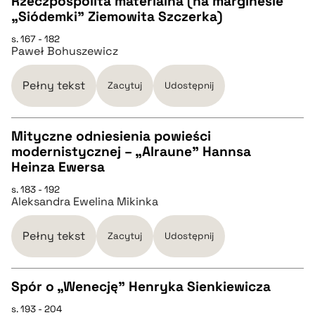
Rzeczpospolita materialna (na marginesie
„Siódemki” Ziemowita Szczerka)
pobierz cytat
CZYSTY TEKST
s. 167 - 182
Paweł Bohuszewicz
pobierz cytat
Pełny tekst
Zacytuj
Udostępnij
BIBTEX
Mityczne odniesienia powieści
modernistycznej – „Alraune” Hannsa
pobierz cytat
CZYSTY TEKST
Heinza Ewersa
s. 183 - 192
Aleksandra Ewelina Mikinka
pobierz cytat
Pełny tekst
Zacytuj
Udostępnij
BIBTEX
Spór o „Wenecję” Henryka Sienkiewicza
pobierz cytat
s. 193 - 204
CZYSTY TEKST