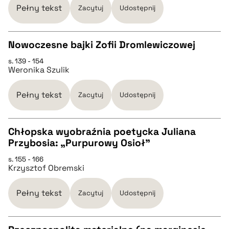
Pełny tekst
Zacytuj
Udostępnij
BIBTEX
Nowoczesne bajki Zofii Dromlewiczowej
pobierz cytat
s. 139 - 154
CZYSTY TEKST
Weronika Szulik
pobierz cytat
Pełny tekst
Zacytuj
Udostępnij
BIBTEX
Chłopska wyobraźnia poetycka Juliana
Przybosia: „Purpurowy Osioł”
CZYSTY TEKST
pobierz cytat
s. 155 - 166
Krzysztof Obremski
pobierz cytat
Pełny tekst
Zacytuj
Udostępnij
BIBTEX