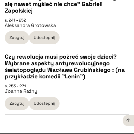
pobierz cytat
się nawet myśleć nie chce" Gabrieli
CZYSTY TEKST
Zapolskiej
s. 241 - 252
Aleksandra Grotowska
pobierz cytat
Zacytuj
Udostępnij
BIBTEX
Czy rewolucja musi pożreć swoje dzieci?
pobierz cytat
Wybrane aspekty antyrewolucyjnego
CZYSTY TEKST
światopoglądu Wacława Grubińskiego : (na
przykładzie komedii "Lenin")
pobierz cytat
s. 253 - 271
Joanna Raźny
BIBTEX
Zacytuj
Udostępnij
pobierz cytat