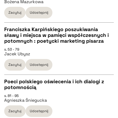
Bożena Mazurkowa
pobierz cytat
Zacytuj
Udostępnij
BIBTEX
Franciszka Karpińskiego poszukiwania
sławy i miejsca w pamięci współczesnych i
pobierz cytat
CZYSTY TEKST
potomnych : poetycki marketing pisarza
s. 53 - 79
Jacek Ubysz
pobierz cytat
Zacytuj
Udostępnij
BIBTEX
Poeci polskiego oświecenia i ich dialogi z
pobierz cytat
potomnością
CZYSTY TEKST
s. 81 - 95
Agnieszka Śniegucka
pobierz cytat
Zacytuj
Udostępnij