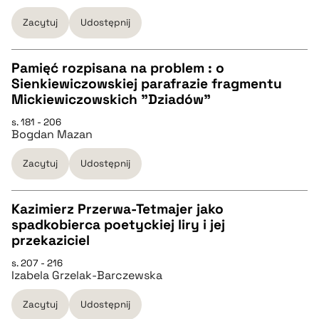
pobierz cytat
Zacytuj
Udostępnij
BIBTEX
Pamięć rozpisana na problem : o
Sienkiewiczowskiej parafrazie fragmentu
pobierz cytat
CZYSTY TEKST
Mickiewiczowskich "Dziadów"
s. 181 - 206
Bogdan Mazan
pobierz cytat
Zacytuj
Udostępnij
BIBTEX
Kazimierz Przerwa-Tetmajer jako
pobierz cytat
spadkobierca poetyckiej liry i jej
CZYSTY TEKST
przekaziciel
s. 207 - 216
Izabela Grzelak-Barczewska
pobierz cytat
Zacytuj
Udostępnij