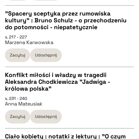
BIBTEX
"Spacery sceptyka przez rumowiska
pobierz cytat
kultury" : Bruno Schulz - o przechodzeniu
CZYSTY TEKST
do potomności - niepatetycznie
s. 217 - 227
Marzena Karwowska
pobierz cytat
Zacytuj
Udostępnij
BIBTEX
Konflikt miłości i władzy w tragedii
pobierz cytat
Aleksandra Chodkiewicza "Jadwiga -
CZYSTY TEKST
królowa polska"
s. 231 - 240
Anna Mateusiak
pobierz cytat
Zacytuj
Udostępnij
BIBTEX
Ciało kobiety : notatki z lektury : "O czym