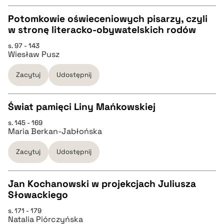
BIBTEX
Potomkowie oświeceniowych pisarzy, czyli
w stronę literacko-obywatelskich rodów
pobierz cytat
CZYSTY TEKST
s. 97 - 143
Wiesław Pusz
pobierz cytat
Zacytuj
Udostępnij
BIBTEX
Świat pamięci Liny Mańkowskiej
s. 145 - 169
pobierz cytat
CZYSTY TEKST
Maria Berkan-Jabłońska
Zacytuj
Udostępnij
pobierz cytat
Jan Kochanowski w projekcjach Juliusza
BIBTEX
Słowackiego
CZYSTY TEKST
s. 171 - 179
pobierz cytat
Natalia Piórczyńska