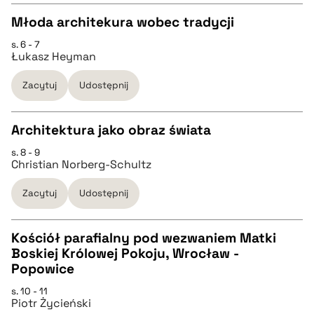
Młoda architekura wobec tradycji
BIBTEX
s. 6 - 7
CZYSTY TEKST
Łukasz Heyman
pobierz cytat
Zacytuj
Udostępnij
pobierz cytat
Architektura jako obraz świata
BIBTEX
s. 8 - 9
CZYSTY TEKST
Christian Norberg-Schultz
pobierz cytat
Zacytuj
Udostępnij
pobierz cytat
Kościół parafialny pod wezwaniem Matki
BIBTEX
Boskiej Królowej Pokoju, Wrocław -
CZYSTY TEKST
Popowice
pobierz cytat
s. 10 - 11
Piotr Życieński
pobierz cytat