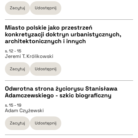
Zacytuj
Udostępnij
BIBTEX
Miasto polskie jako przestrzeń
pobierz cytat
konkretyzacji doktryn urbanistycznych,
CZYSTY TEKST
architektonicznych i innych
s. 12 - 15
Jeremi T. Królikowski
pobierz cytat
Zacytuj
Udostępnij
BIBTEX
Odwrotna strona życiorysu Stanisława
pobierz cytat
Adamczewskiego - szkic biograficzny
CZYSTY TEKST
s. 15 - 19
Adam Czyżewski
pobierz cytat
Zacytuj
Udostępnij
BIBTEX