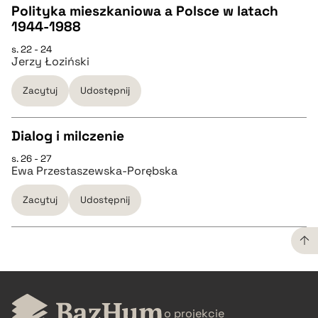
Polityka mieszkaniowa a Polsce w latach
1944-1988
pobierz cytat
CZYSTY TEKST
s. 22 - 24
Jerzy Łoziński
pobierz cytat
Zacytuj
Udostępnij
BIBTEX
Dialog i milczenie
s. 26 - 27
pobierz cytat
CZYSTY TEKST
Ewa Przestaszewska-Porębska
Zacytuj
Udostępnij
pobierz cytat
BIBTEX
CZYSTY TEKST
pobierz cytat
o projekcie
pobierz cytat