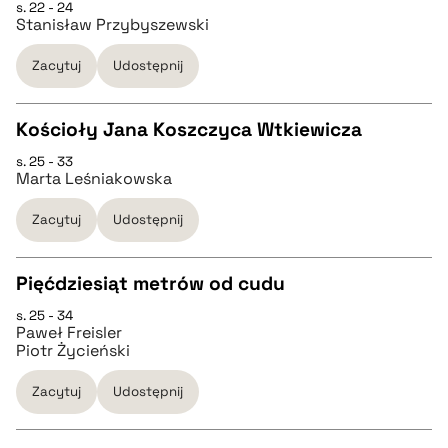
s. 22 - 24
CZYSTY TEKST
Stanisław Przybyszewski
Zacytuj
Udostępnij
pobierz cytat
Kościoły Jana Koszczyca Wtkiewicza
BIBTEX
s. 25 - 33
CZYSTY TEKST
Marta Leśniakowska
pobierz cytat
Zacytuj
Udostępnij
pobierz cytat
Pięćdziesiąt metrów od cudu
BIBTEX
s. 25 - 34
CZYSTY TEKST
Paweł Freisler
pobierz cytat
Piotr Życieński
pobierz cytat
Zacytuj
Udostępnij
BIBTEX