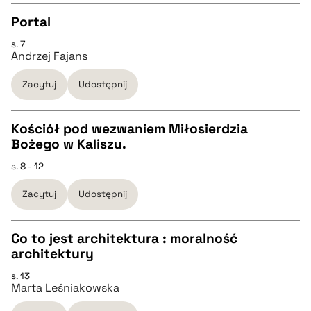
Portal
BIBTEX
s. 7
CZYSTY TEKST
Andrzej Fajans
pobierz cytat
Zacytuj
Udostępnij
pobierz cytat
Kościół pod wezwaniem Miłosierdzia
BIBTEX
Bożego w Kaliszu.
CZYSTY TEKST
s. 8 - 12
pobierz cytat
Zacytuj
Udostępnij
pobierz cytat
Co to jest architektura : moralność
BIBTEX
architektury
CZYSTY TEKST
s. 13
pobierz cytat
Marta Leśniakowska
pobierz cytat