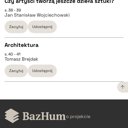
Czy artyści tworzą jeszcze dzieła sztuki?
BIBTEX
s. 38 - 39
CZYSTY TEKST
Jan Stanisław Wojciechowski
pobierz cytat
Zacytuj
Udostępnij
pobierz cytat
Architektura
BIBTEX
s. 40 - 41
CZYSTY TEKST
Tomasz Brejdak
pobierz cytat
Zacytuj
Udostępnij
pobierz cytat
BIBTEX
CZYSTY TEKST
pobierz cytat
o projekcie
pobierz cytat