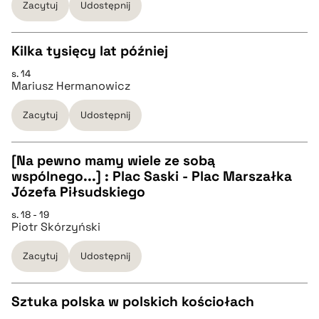
Zacytuj
Udostępnij
BIBTEX
Kilka tysięcy lat później
s. 14
pobierz cytat
CZYSTY TEKST
Mariusz Hermanowicz
Zacytuj
Udostępnij
pobierz cytat
[Na pewno mamy wiele ze sobą
BIBTEX
wspólnego...] : Plac Saski - Plac Marszałka
CZYSTY TEKST
Józefa Piłsudskiego
pobierz cytat
s. 18 - 19
Piotr Skórzyński
pobierz cytat
Zacytuj
Udostępnij
BIBTEX
Sztuka polska w polskich kościołach
pobierz cytat