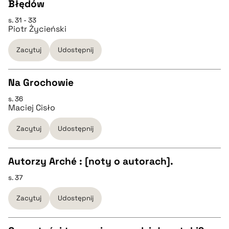
Błędów
s. 31 - 33
CZYSTY TEKST
pobierz cytat
Piotr Życieński
Zacytuj
Udostępnij
pobierz cytat
Na Grochowie
BIBTEX
s. 36
CZYSTY TEKST
Maciej Cisło
pobierz cytat
Zacytuj
Udostępnij
pobierz cytat
Autorzy Arché : [noty o autorach].
BIBTEX
s. 37
CZYSTY TEKST
pobierz cytat
Zacytuj
Udostępnij
pobierz cytat