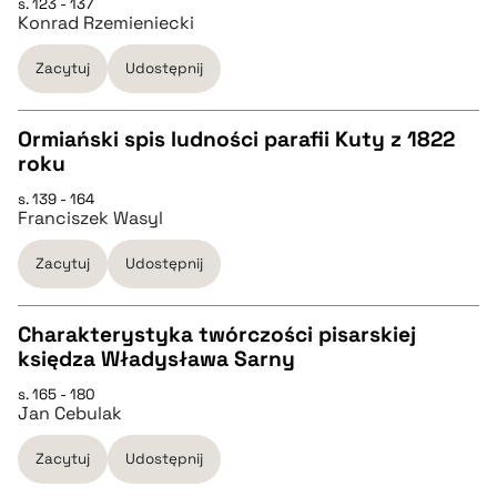
s. 123 - 137
Konrad Rzemieniecki
pobierz cytat
Zacytuj
Udostępnij
BIBTEX
Ormiański spis ludności parafii Kuty z 1822
roku
pobierz cytat
CZYSTY TEKST
s. 139 - 164
Franciszek Wasyl
pobierz cytat
Zacytuj
Udostępnij
BIBTEX
Charakterystyka twórczości pisarskiej
księdza Władysława Sarny
pobierz cytat
CZYSTY TEKST
s. 165 - 180
Jan Cebulak
pobierz cytat
Zacytuj
Udostępnij