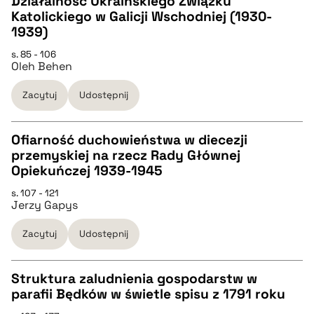
Działalność Ukraińskiego Żwiązku
Katolickiego w Galicji Wschodniej (1930-
pobierz cytat
CZYSTY TEKST
1939)
s. 85 - 106
Oleh Behen
pobierz cytat
Zacytuj
Udostępnij
BIBTEX
Ofiarność duchowieństwa w diecezji
pobierz cytat
przemyskiej na rzecz Rady Głównej
CZYSTY TEKST
Opiekuńczej 1939-1945
s. 107 - 121
Jerzy Gapys
pobierz cytat
Zacytuj
Udostępnij
BIBTEX
Struktura zaludnienia gospodarstw w
pobierz cytat
parafii Będków w świetle spisu z 1791 roku
CZYSTY TEKST