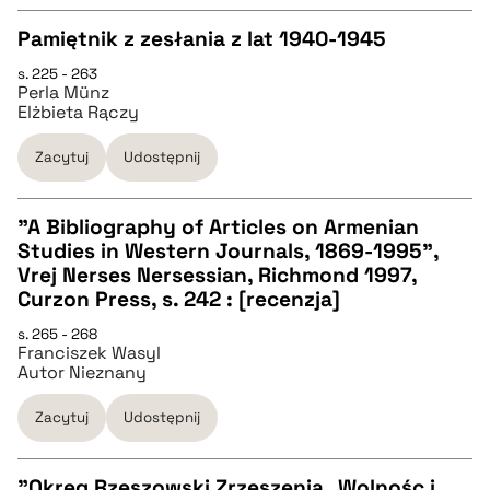
Pamiętnik z zesłania z lat 1940-1945
pobierz cytat
s. 225 - 263
CZYSTY TEKST
Perla Münz
Elżbieta Rączy
pobierz cytat
Zacytuj
Udostępnij
BIBTEX
"A Bibliography of Articles on Armenian
Studies in Western Journals, 1869-1995",
CZYSTY TEKST
Vrej Nerses Nersessian, Richmond 1997,
pobierz cytat
Curzon Press, s. 242 : [recenzja]
pobierz cytat
s. 265 - 268
Franciszek Wasyl
Autor Nieznany
BIBTEX
Zacytuj
Udostępnij
pobierz cytat
"Okręg Rzeszowski Zrzeszenia „Wolnośc i