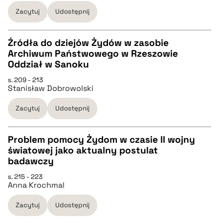
pobierz cytat
Zacytuj
Udostępnij
BIBTEX
Źródła do dziejów Żydów w zasobie
Archiwum Państwowego w Rzeszowie
pobierz cytat
CZYSTY TEKST
Oddział w Sanoku
s. 209 - 213
Stanisław Dobrowolski
pobierz cytat
Zacytuj
Udostępnij
BIBTEX
Problem pomocy Żydom w czasie II wojny
pobierz cytat
światowej jako aktualny postulat
CZYSTY TEKST
badawczy
s. 215 - 223
Anna Krochmal
pobierz cytat
Zacytuj
Udostępnij
BIBTEX