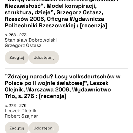
Niezawisłość“. Model konspiracji,
CZYSTY TEKST
struktura, dzieje", Grzegorz Ostasz,
Rzeszów 2006, Oficyna Wydawnicza
Politechniki Rzeszowskiej : [recenzja]
pobierz cytat
s. 268 - 273
Stanisław Dobrowolski
Grzegorz Ostasz
BIBTEX
Zacytuj
Udostępnij
pobierz cytat
"Zdrajcy narodu? Losy volksdeutschów w
Polsce po II wojnie światowej", Leszek
CZYSTY TEKST
Olejnik, Warszawa 2006, Wydawnictwo
Trio, s. 276 : [recenzja]
pobierz cytat
s. 273 - 276
Leszek Olejnik
Robert Szajnar
BIBTEX
Zacytuj
Udostępnij