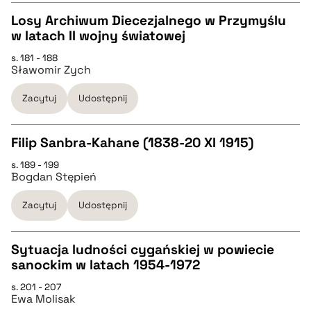
BIBTEX
Losy Archiwum Diecezjalnego w Przymyślu
w latach II wojny światowej
pobierz cytat
CZYSTY TEKST
s. 181 - 188
Sławomir Zych
pobierz cytat
Zacytuj
Udostępnij
BIBTEX
Filip Sanbra-Kahane (1838-20 XI 1915)
s. 189 - 199
pobierz cytat
CZYSTY TEKST
Bogdan Stępień
Zacytuj
Udostępnij
pobierz cytat
Sytuacja ludności cygańskiej w powiecie
BIBTEX
sanockim w latach 1954-1972
CZYSTY TEKST
s. 201 - 207
pobierz cytat
Ewa Molisak