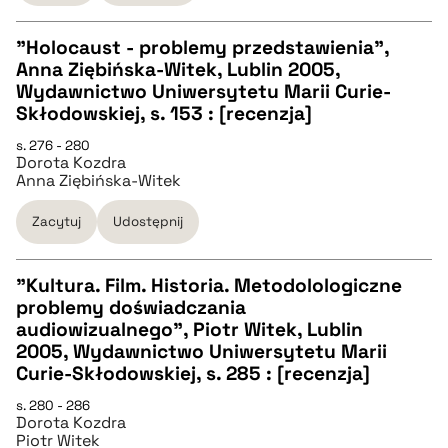
pobierz cytat
"Holocaust - problemy przedstawienia",
Anna Ziębińska-Witek, Lublin 2005,
CZYSTY TEKST
Wydawnictwo Uniwersytetu Marii Curie-
Skłodowskiej, s. 153 : [recenzja]
pobierz cytat
s. 276 - 280
Dorota Kozdra
Anna Ziębińska-Witek
BIBTEX
Zacytuj
Udostępnij
pobierz cytat
"Kultura. Film. Historia. Metodolologiczne
problemy doświadczania
CZYSTY TEKST
audiowizualnego", Piotr Witek, Lublin
2005, Wydawnictwo Uniwersytetu Marii
Curie-Skłodowskiej, s. 285 : [recenzja]
pobierz cytat
s. 280 - 286
Dorota Kozdra
Piotr Witek
BIBTEX