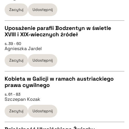
pobierz cytat
Zacytuj
Udostępnij
BIBTEX
Uposażenie parafii Bodzentyn w świetle
XVIII i XIX-wiecznych źródeł
pobierz cytat
CZYSTY TEKST
s. 39 - 60
Agnieszka Jardel
pobierz cytat
Zacytuj
Udostępnij
BIBTEX
Kobieta w Galicji w ramach austriackiego
prawa cywilnego
pobierz cytat
CZYSTY TEKST
s. 61 - 83
Szczepan Kozak
pobierz cytat
Zacytuj
Udostępnij
BIBTEX