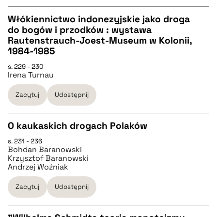
Włókiennictwo indonezyjskie jako droga
pobierz cytat
do bogów i przodków : wystawa
CZYSTY TEKST
Rautenstrauch-Joest-Museum w Kolonii,
1984-1985
pobierz cytat
s. 229 - 230
Irena Turnau
BIBTEX
Zacytuj
Udostępnij
pobierz cytat
O kaukaskich drogach Polaków
s. 231 - 236
CZYSTY TEKST
Bohdan Baranowski
Krzysztof Baranowski
Andrzej Woźniak
pobierz cytat
Zacytuj
Udostępnij
BIBTEX