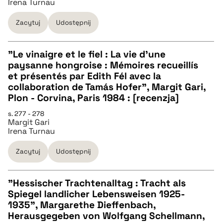
Irena Turnau
pobierz cytat
Zacytuj
Udostępnij
"Le vinaigre et le fiel : La vie d'une
paysanne hongroise : Mémoires recueillís
CZYSTY TEKST
et présentés par Edith Fél avec la
collaboration de Tamás Hofer", Margit Gari,
Plon - Corvina, Paris 1984 : [recenzja]
pobierz cytat
s. 277 - 278
Margit Gari
Irena Turnau
BIBTEX
Zacytuj
Udostępnij
pobierz cytat
"Hessischer Trachtenalltag : Tracht als
Spiegel landlicher Lebensweisen 1925-
CZYSTY TEKST
1935", Margarethe Dieffenbach,
Herausgegeben von Wolfgang Schellmann,