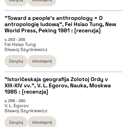
BIBTEX
"Toward a people's anthropology = O
pobierz cytat
antropologię ludową", Fei Hsiao Tung, New
CZYSTY TEKST
World Press, Peking 1981 : [recenzja]
s. 253 - 255
Fei Hsiao Tung
pobierz cytat
Sławoj Szynkiewicz
Zacytuj
Udostępnij
BIBTEX
"Istoričeskaja geografija Zolotoj Ordy v
pobierz cytat
XIII-XIV vv.", V. L. Egorov, Nauka, Moskwa
CZYSTY TEKST
1985 : [recenzja]
s. 256 - 260
V. L. Egorov
pobierz cytat
Sławoj Szynkiewicz
Zacytuj
Udostępnij
BIBTEX