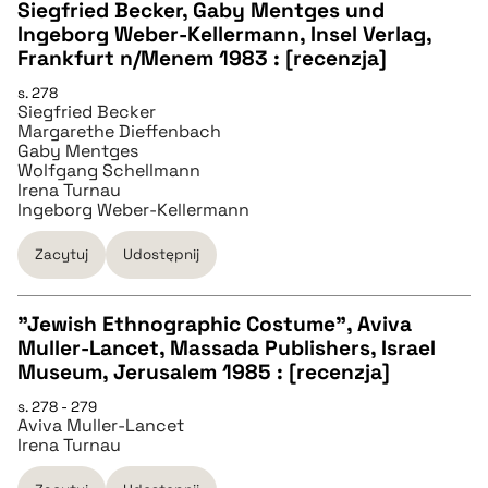
Siegfried Becker, Gaby Mentges und
pobierz cytat
Ingeborg Weber-Kellermann, Insel Verlag,
Frankfurt n/Menem 1983 : [recenzja]
BIBTEX
s. 278
Siegfried Becker
Margarethe Dieffenbach
pobierz cytat
Gaby Mentges
Wolfgang Schellmann
Irena Turnau
Ingeborg Weber-Kellermann
Zacytuj
Udostępnij
"Jewish Ethnographic Costume", Aviva
Muller-Lancet, Massada Publishers, Israel
CZYSTY TEKST
Museum, Jerusalem 1985 : [recenzja]
s. 278 - 279
Aviva Muller-Lancet
pobierz cytat
Irena Turnau