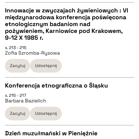
Innowacje w zwyczajach żywieniowych : VI
pobierz cytat
międzynarodowa konferencja poświęcona
CZYSTY TEKST
etnologicznym badaniom nad
pożywieniem, Karniowice pod Krakowem,
9-12 X 1985 r.
pobierz cytat
s. 213 - 215
Zofia Szromba-Rysowa
BIBTEX
Zacytuj
Udostępnij
pobierz cytat
Konferencja etnograficzna o Śląsku
s. 215 - 217
CZYSTY TEKST
Barbara Bazielich
Zacytuj
Udostępnij
pobierz cytat
Dzień muzułmański w Pieniężnie
BIBTEX