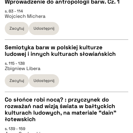
Wprowadzenie do antropologii barw. Cz. 1
pobierz cytat
s. 83 - 114
CZYSTY TEKST
Wojciech Michera
Zacytuj
Udostępnij
pobierz cytat
Semiotyka barw w polskiej kulturze
BIBTEX
ludowej i innych kulturach słowiańskich
CZYSTY TEKST
s. 115 - 138
pobierz cytat
Zbigniew Libera
pobierz cytat
Zacytuj
Udostępnij
BIBTEX
Co słońce robi nocą? : przyczynek do
rozważań nad wizją świata w bałtyckich
pobierz cytat
CZYSTY TEKST
kulturach ludowych, na materiale "dain"
łotewskich
pobierz cytat
s. 139 - 159