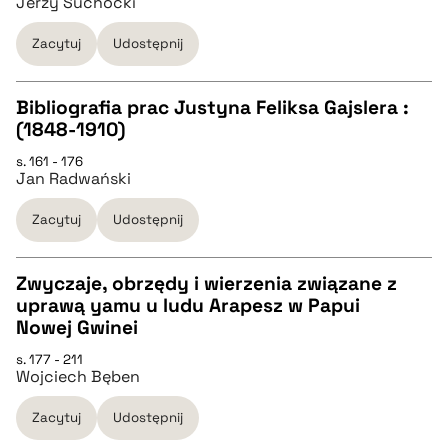
Jerzy Suchocki
BIBTEX
Zacytuj
Udostępnij
pobierz cytat
Bibliografia prac Justyna Feliksa Gajslera :
(1848-1910)
CZYSTY TEKST
s. 161 - 176
Jan Radwański
pobierz cytat
Zacytuj
Udostępnij
BIBTEX
Zwyczaje, obrzędy i wierzenia związane z
uprawą yamu u ludu Arapesz w Papui
pobierz cytat
CZYSTY TEKST
Nowej Gwinei
s. 177 - 211
Wojciech Bęben
pobierz cytat
Zacytuj
Udostępnij
BIBTEX