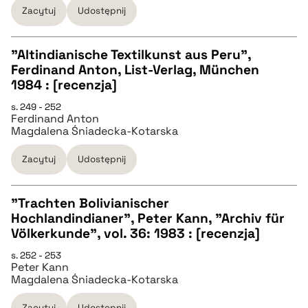
Zacytuj
Udostępnij
pobierz cytat
"Altindianische Textilkunst aus Peru",
Ferdinand Anton, List-Verlag, München
CZYSTY TEKST
1984 : [recenzja]
s. 249 - 252
Ferdinand Anton
pobierz cytat
Magdalena Śniadecka-Kotarska
Zacytuj
Udostępnij
BIBTEX
"Trachten Bolivianischer
pobierz cytat
Hochlandindianer", Peter Kann, "Archiv für
CZYSTY TEKST
Völkerkunde", vol. 36: 1983 : [recenzja]
s. 252 - 253
Peter Kann
pobierz cytat
Magdalena Śniadecka-Kotarska
Zacytuj
Udostępnij