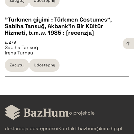
Zacytuj
Udostępnij
BIBTEX
"Turkmen giyimi : Türkmen Costumes",
pobierz cytat
Sabiha Tansuğ, Akbank'in Bir Kültür
CZYSTY TEKST
Hizmeti, b.m.w. 1985 : [recenzja]
s. 279
Sabiha Tansuğ
pobierz cytat
Irena Turnau
Zacytuj
Udostępnij
BIBTEX
pobierz cytat
CZYSTY TEKST
o projekcie
pobierz cytat
deklaracja dostępności
Kontakt
bazhum@muzhp.pl
BIBTEX