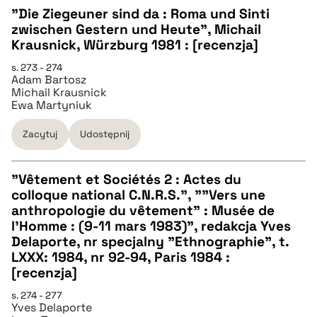
"Die Ziegeuner sind da : Roma und Sinti
zwischen Gestern und Heute", Michail
pobierz cytat
CZYSTY TEKST
Krausnick, Würzburg 1981 : [recenzja]
s. 273 - 274
Adam Bartosz
pobierz cytat
Michail Krausnick
Ewa Martyniuk
BIBTEX
Zacytuj
Udostępnij
pobierz cytat
"Vêtement et Sociétés 2 : Actes du
colloque national C.N.R.S.", ""Vers une
CZYSTY TEKST
anthropologie du vêtement" : Musée de
l'Homme : (9-11 mars 1983)", redakcja Yves
Delaporte, nr specjalny "Ethnographie", t.
pobierz cytat
LXXX: 1984, nr 92-94, Paris 1984 :
[recenzja]
BIBTEX
s. 274 - 277
Yves Delaporte