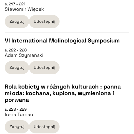
s. 217 - 221
CZYSTY TEKST
Sławomir Więcek
pobierz cytat
Zacytuj
Udostępnij
pobierz cytat
VI International Molinological Symposium
BIBTEX
s. 222 - 228
CZYSTY TEKST
Adam Szymański
pobierz cytat
Zacytuj
Udostępnij
pobierz cytat
Rola kobiety w różnych kulturach : panna
BIBTEX
młoda: kochana, kupiona, wymieniona i
CZYSTY TEKST
porwana
pobierz cytat
s. 228 - 229
Irena Turnau
pobierz cytat
Zacytuj
Udostępnij
BIBTEX