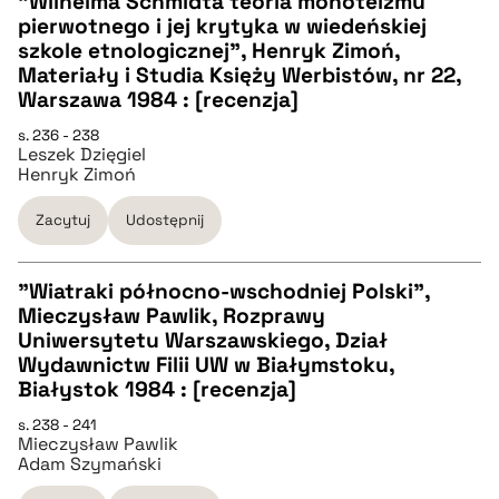
"Wilhelma Schmidta teoria monoteizmu
pierwotnego i jej krytyka w wiedeńskiej
pobierz cytat
CZYSTY TEKST
szkole etnologicznej", Henryk Zimoń,
Materiały i Studia Księży Werbistów, nr 22,
Warszawa 1984 : [recenzja]
pobierz cytat
s. 236 - 238
Leszek Dzięgiel
Henryk Zimoń
BIBTEX
Zacytuj
Udostępnij
pobierz cytat
"Wiatraki północno-wschodniej Polski",
Mieczysław Pawlik, Rozprawy
CZYSTY TEKST
Uniwersytetu Warszawskiego, Dział
Wydawnictw Filii UW w Białymstoku,
Białystok 1984 : [recenzja]
pobierz cytat
s. 238 - 241
Mieczysław Pawlik
Adam Szymański
BIBTEX