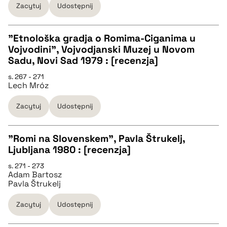
Zacytuj
Udostępnij
pobierz cytat
"Etnološka gradja o Romima-Ciganima u
Vojvodini", Vojvodjanski Muzej u Novom
CZYSTY TEKST
Sadu, Novi Sad 1979 : [recenzja]
s. 267 - 271
Lech Mróz
pobierz cytat
Zacytuj
Udostępnij
BIBTEX
"Romi na Slovenskem", Pavla Štrukelj,
pobierz cytat
Ljubljana 1980 : [recenzja]
CZYSTY TEKST
s. 271 - 273
Adam Bartosz
Pavla Štrukelj
pobierz cytat
Zacytuj
Udostępnij
BIBTEX