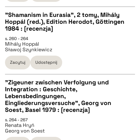
"Shamanism in Eurasia", 2 tomy, Mihály
pobierz cytat
Hoppál (red.), Edition Herodot, Göttingen
CZYSTY TEKST
1984 : [recenzja]
s. 260 - 264
Mihály Hoppál
pobierz cytat
Sławoj Szynkiewicz
Zacytuj
Udostępnij
BIBTEX
"Zigeuner zwischen Verfolgung und
pobierz cytat
Integration : Geschichte,
CZYSTY TEKST
Lebensbedingungen,
Eingliederungsversuche", Georg von
Soest, Basel 1979 : [recenzja]
pobierz cytat
s. 264 - 267
Renata Hryń
Georg von Soest
BIBTEX