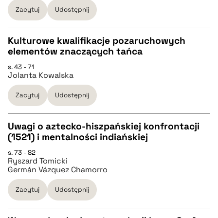
pobierz cytat
Zacytuj
Udostępnij
BIBTEX
Kulturowe kwalifikacje pozaruchowych
elementów znaczących tańca
pobierz cytat
CZYSTY TEKST
s. 43 - 71
Jolanta Kowalska
pobierz cytat
Zacytuj
Udostępnij
BIBTEX
Uwagi o aztecko-hiszpańskiej konfrontacji
(1521) i mentalności indiańskiej
pobierz cytat
CZYSTY TEKST
s. 73 - 82
Ryszard Tomicki
Germán Vázquez Chamorro
pobierz cytat
Zacytuj
Udostępnij
BIBTEX