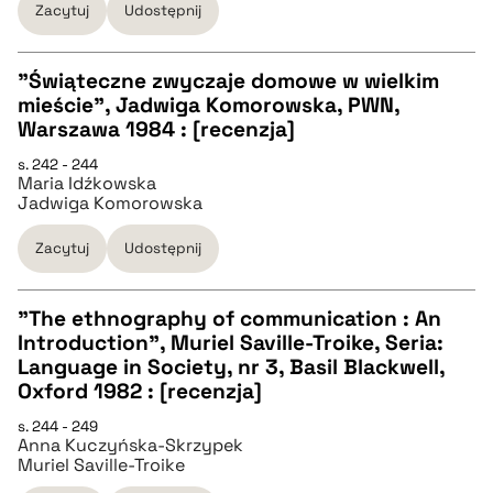
Zacytuj
Udostępnij
pobierz cytat
"Świąteczne zwyczaje domowe w wielkim
mieście", Jadwiga Komorowska, PWN,
CZYSTY TEKST
Warszawa 1984 : [recenzja]
s. 242 - 244
Maria Idźkowska
pobierz cytat
Jadwiga Komorowska
Zacytuj
Udostępnij
BIBTEX
"The ethnography of communication : An
pobierz cytat
Introduction", Muriel Saville-Troike, Seria:
CZYSTY TEKST
Language in Society, nr 3, Basil Blackwell,
Oxford 1982 : [recenzja]
pobierz cytat
s. 244 - 249
Anna Kuczyńska-Skrzypek
Muriel Saville-Troike
BIBTEX