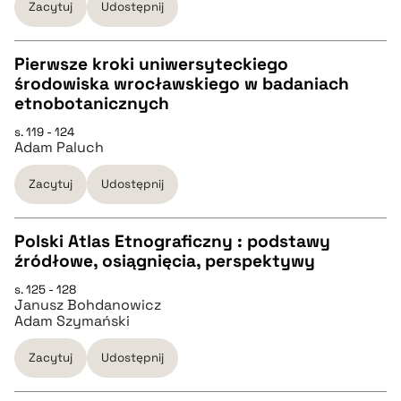
Zacytuj
Udostępnij
BIBTEX
Pierwsze kroki uniwersyteckiego
środowiska wrocławskiego w badaniach
pobierz cytat
CZYSTY TEKST
etnobotanicznych
s. 119 - 124
Adam Paluch
pobierz cytat
Zacytuj
Udostępnij
BIBTEX
Polski Atlas Etnograficzny : podstawy
pobierz cytat
źródłowe, osiągnięcia, perspektywy
CZYSTY TEKST
s. 125 - 128
Janusz Bohdanowicz
Adam Szymański
pobierz cytat
Zacytuj
Udostępnij
BIBTEX