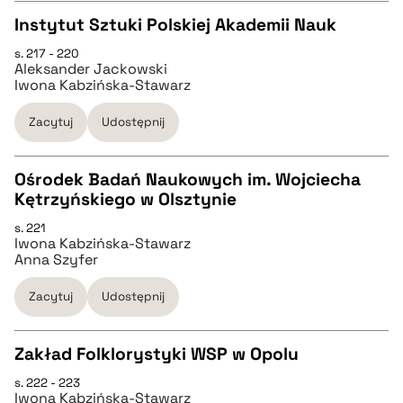
Instytut Sztuki Polskiej Akademii Nauk
pobierz cytat
s. 217 - 220
CZYSTY TEKST
Aleksander Jackowski
Iwona Kabzińska-Stawarz
pobierz cytat
Zacytuj
Udostępnij
BIBTEX
Ośrodek Badań Naukowych im. Wojciecha
Kętrzyńskiego w Olsztynie
CZYSTY TEKST
pobierz cytat
s. 221
Iwona Kabzińska-Stawarz
Anna Szyfer
pobierz cytat
Zacytuj
Udostępnij
BIBTEX
Zakład Folklorystyki WSP w Opolu
pobierz cytat
s. 222 - 223
CZYSTY TEKST
Iwona Kabzińska-Stawarz