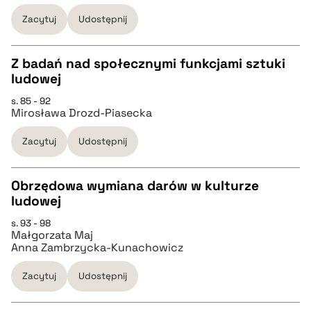
pobierz cytat
Zacytuj
Udostępnij
BIBTEX
Z badań nad społecznymi funkcjami sztuki
ludowej
CZYSTY TEKST
pobierz cytat
s. 85 - 92
Mirosława Drozd-Piasecka
pobierz cytat
Zacytuj
Udostępnij
BIBTEX
Obrzędowa wymiana darów w kulturze
ludowej
pobierz cytat
CZYSTY TEKST
s. 93 - 98
Małgorzata Maj
Anna Zambrzycka-Kunachowicz
pobierz cytat
Zacytuj
Udostępnij
BIBTEX