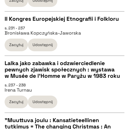
Zacytuj
Udostępnij
BIBTEX
II Kongres Europejskiej Etnografii i Folkloru
s. 231 - 237
pobierz cytat
CZYSTY TEKST
Bronisława Kopczyńska-Jaworska
Zacytuj
Udostępnij
pobierz cytat
Lalka jako zabawka i odzwierciedlenie
BIBTEX
pewnych zjawisk społecznych : wystawa
CZYSTY TEKST
w Musée de l'Homme w Paryżu w 1983 roku
pobierz cytat
s. 237 - 238
Irena Turnau
pobierz cytat
Zacytuj
Udostępnij
BIBTEX
"Muuttuva joulu : Kansatieteellinen
pobierz cytat
tutkimus = The changing Christmas : An