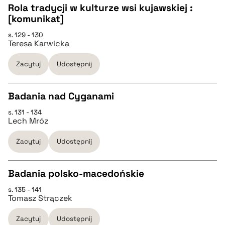
Rola tradycji w kulturze wsi kujawskiej :
[komunikat]
pobierz cytat
CZYSTY TEKST
s. 129 - 130
Teresa Karwicka
pobierz cytat
Zacytuj
Udostępnij
BIBTEX
Badania nad Cyganami
s. 131 - 134
pobierz cytat
CZYSTY TEKST
Lech Mróz
Zacytuj
Udostępnij
pobierz cytat
Badania polsko-macedońskie
BIBTEX
s. 135 - 141
CZYSTY TEKST
Tomasz Strączek
pobierz cytat
Zacytuj
Udostępnij
pobierz cytat