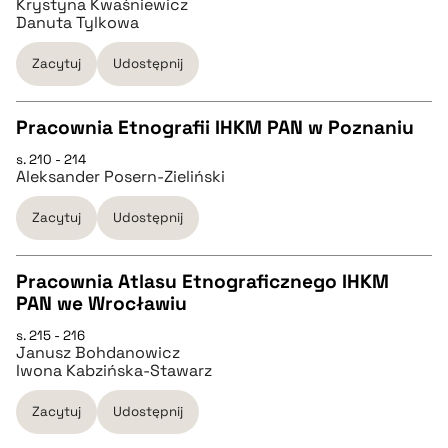
Krystyna Kwaśniewicz
pobierz cytat
Danuta Tylkowa
pobierz cytat
Zacytuj
Udostępnij
BIBTEX
Pracownia Etnografii IHKM PAN w Poznaniu
s. 210 - 214
CZYSTY TEKST
pobierz cytat
Aleksander Posern-Zieliński
Zacytuj
Udostępnij
pobierz cytat
Pracownia Atlasu Etnograficznego IHKM
BIBTEX
PAN we Wrocławiu
CZYSTY TEKST
s. 215 - 216
pobierz cytat
Janusz Bohdanowicz
Iwona Kabzińska-Stawarz
pobierz cytat
Zacytuj
Udostępnij
BIBTEX