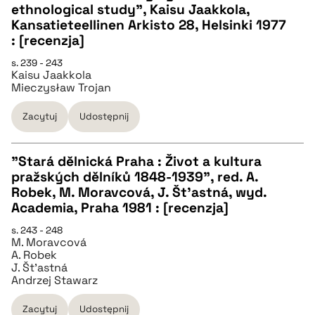
CZYSTY TEKST
ethnological study", Kaisu Jaakkola,
Kansatieteellinen Arkisto 28, Helsinki 1977
: [recenzja]
pobierz cytat
s. 239 - 243
Kaisu Jaakkola
Mieczysław Trojan
BIBTEX
Zacytuj
Udostępnij
pobierz cytat
"Stará dělnická Praha : Život a kultura
pražských dělníků 1848-1939", red. A.
CZYSTY TEKST
Robek, M. Moravcová, J. Št'astná, wyd.
Academia, Praha 1981 : [recenzja]
pobierz cytat
s. 243 - 248
M. Moravcová
A. Robek
J. Št'astná
BIBTEX
Andrzej Stawarz
Zacytuj
Udostępnij
pobierz cytat