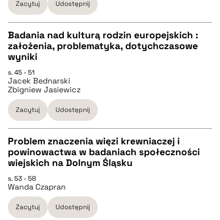
Zacytuj
Udostępnij
pobierz cytat
Badania nad kulturą rodzin europejskich :
BIBTEX
założenia, problematyka, dotychczasowe
CZYSTY TEKST
wyniki
pobierz cytat
s. 45 - 51
Jacek Bednarski
pobierz cytat
Zbigniew Jasiewicz
Zacytuj
Udostępnij
BIBTEX
Problem znaczenia więzi krewniaczej i
pobierz cytat
powinowactwa w badaniach społeczności
CZYSTY TEKST
wiejskich na Dolnym Śląsku
s. 53 - 58
Wanda Czapran
pobierz cytat
Zacytuj
Udostępnij
BIBTEX