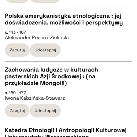
Polska amerykanistyka etnologiczna : jej
BIBTEX
doświadczenia, możliwości i perspektywy
CZYSTY TEKST
s. 143 - 167
pobierz cytat
Aleksander Posern-Zieliński
pobierz cytat
Zacytuj
Udostępnij
BIBTEX
Zachowania ludycze w kulturach
pasterskich Azji Środkowej : (na
pobierz cytat
CZYSTY TEKST
przykładzie Mongolii)
s. 169 - 177
Iwona Kabzińska-Stawarz
pobierz cytat
Zacytuj
Udostępnij
BIBTEX
Katedra Etnologii i Antropologii Kulturowej
pobierz cytat
Uniwersytetu Warszawskiego