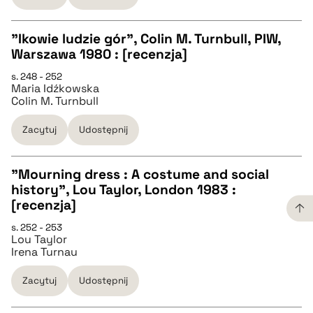
"Ikowie ludzie gór", Colin M. Turnbull, PIW,
Warszawa 1980 : [recenzja]
CZYSTY TEKST
s. 248 - 252
Maria Idźkowska
Colin M. Turnbull
pobierz cytat
Zacytuj
Udostępnij
BIBTEX
"Mourning dress : A costume and social
history", Lou Taylor, London 1983 :
pobierz cytat
CZYSTY TEKST
[recenzja]
s. 252 - 253
Lou Taylor
pobierz cytat
Irena Turnau
Zacytuj
Udostępnij
BIBTEX