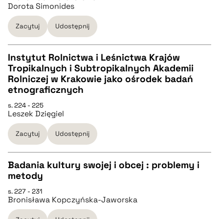
Dorota Simonides
pobierz cytat
Zacytuj
Udostępnij
BIBTEX
Instytut Rolnictwa i Leśnictwa Krajów
Tropikalnych i Subtropikalnych Akademii
CZYSTY TEKST
Rolniczej w Krakowie jako ośrodek badań
pobierz cytat
etnograficznych
pobierz cytat
s. 224 - 225
Leszek Dzięgiel
BIBTEX
Zacytuj
Udostępnij
pobierz cytat
Badania kultury swojej i obcej : problemy i
metody
CZYSTY TEKST
s. 227 - 231
Bronisława Kopczyńska-Jaworska
pobierz cytat