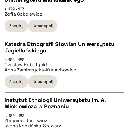
CZYSTY TEKST
s. 179 - 183
Zofia Sokolewicz
pobierz cytat
Zacytuj
Udostępnij
BIBTEX
Katedra Etnografii Słowian Uniwersytetu
Jagiellońskiego
pobierz cytat
CZYSTY TEKST
s. 184 - 188
Czesław Robotycki
Anna Zambrzycka-Kunachowicz
pobierz cytat
Zacytuj
Udostępnij
BIBTEX
Instytut Etnologii Uniwersytetu im. A.
Mickiewicza w Poznaniu
pobierz cytat
CZYSTY TEKST
s. 189 - 192
Zbigniew Jasiewicz
Iwona Kabzińska-Stawarz
pobierz cytat