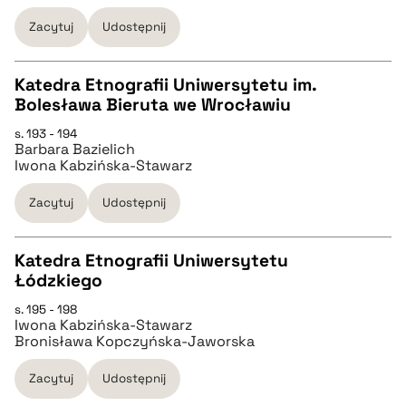
Zacytuj
Udostępnij
BIBTEX
Katedra Etnografii Uniwersytetu im.
Bolesława Bieruta we Wrocławiu
pobierz cytat
CZYSTY TEKST
s. 193 - 194
Barbara Bazielich
Iwona Kabzińska-Stawarz
pobierz cytat
Zacytuj
Udostępnij
BIBTEX
Katedra Etnografii Uniwersytetu
Łódzkiego
pobierz cytat
CZYSTY TEKST
s. 195 - 198
Iwona Kabzińska-Stawarz
Bronisława Kopczyńska-Jaworska
pobierz cytat
Zacytuj
Udostępnij
BIBTEX