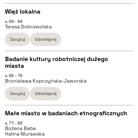
Więź lokalna
pobierz cytat
s. 59 - 64
CZYSTY TEKST
Teresa Dobrowolska
Zacytuj
Udostępnij
pobierz cytat
Badanie kultury robotniczej dużego
BIBTEX
miasta
CZYSTY TEKST
s. 65 - 75
pobierz cytat
Bronisława Kopczyńska-Jaworska
pobierz cytat
Zacytuj
Udostępnij
BIBTEX
Małe miasto w badaniach etnograficznych
s. 77 - 83
pobierz cytat
CZYSTY TEKST
Bożena Beba
Halina Murawska