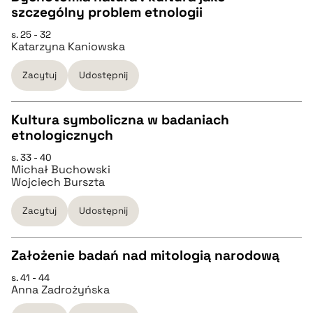
szczególny problem etnologii
CZYSTY TEKST
s. 25 - 32
pobierz cytat
Katarzyna Kaniowska
pobierz cytat
Zacytuj
Udostępnij
BIBTEX
Kultura symboliczna w badaniach
etnologicznych
pobierz cytat
CZYSTY TEKST
s. 33 - 40
Michał Buchowski
Wojciech Burszta
pobierz cytat
Zacytuj
Udostępnij
BIBTEX
Założenie badań nad mitologią narodową
pobierz cytat
s. 41 - 44
CZYSTY TEKST
Anna Zadrożyńska