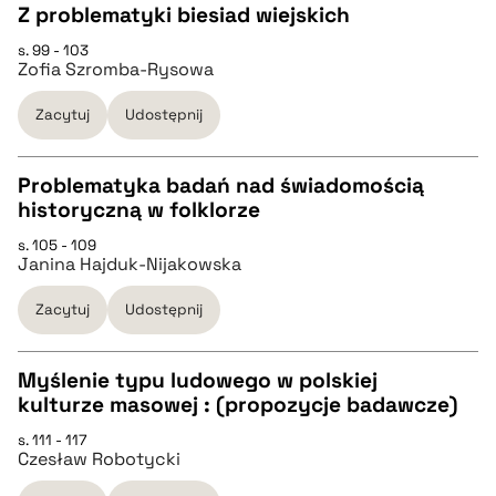
Z problematyki biesiad wiejskich
pobierz cytat
s. 99 - 103
CZYSTY TEKST
Zofia Szromba-Rysowa
Zacytuj
Udostępnij
pobierz cytat
Problematyka badań nad świadomością
BIBTEX
historyczną w folklorze
CZYSTY TEKST
s. 105 - 109
pobierz cytat
Janina Hajduk-Nijakowska
pobierz cytat
Zacytuj
Udostępnij
BIBTEX
Myślenie typu ludowego w polskiej
kulturze masowej : (propozycje badawcze)
pobierz cytat
CZYSTY TEKST
s. 111 - 117
Czesław Robotycki
pobierz cytat