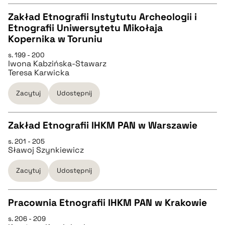
Zakład Etnografii Instytutu Archeologii i
Etnografii Uniwersytetu Mikołaja
pobierz cytat
CZYSTY TEKST
Kopernika w Toruniu
s. 199 - 200
Iwona Kabzińska-Stawarz
pobierz cytat
Teresa Karwicka
Zacytuj
Udostępnij
BIBTEX
Zakład Etnografii IHKM PAN w Warszawie
pobierz cytat
s. 201 - 205
CZYSTY TEKST
Sławoj Szynkiewicz
Zacytuj
Udostępnij
pobierz cytat
Pracownia Etnografii IHKM PAN w Krakowie
BIBTEX
s. 206 - 209
CZYSTY TEKST