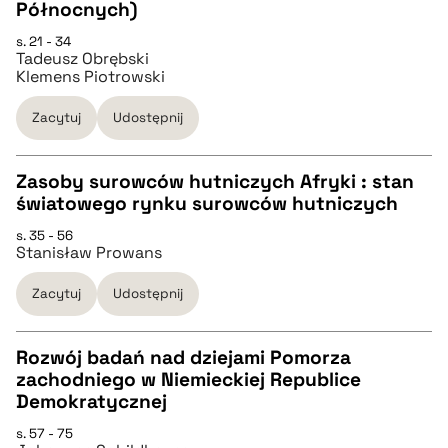
Północnych)
pobierz cytat
s. 21 - 34
Tadeusz Obrębski
Klemens Piotrowski
BIBTEX
Zacytuj
Udostępnij
pobierz cytat
Zasoby surowców hutniczych Afryki : stan
światowego rynku surowców hutniczych
CZYSTY TEKST
s. 35 - 56
Stanisław Prowans
pobierz cytat
Zacytuj
Udostępnij
BIBTEX
Rozwój badań nad dziejami Pomorza
zachodniego w Niemieckiej Republice
pobierz cytat
CZYSTY TEKST
Demokratycznej
s. 57 - 75