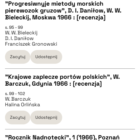
"Progresiwnyje mietody morskich
pierewozok gruzow", D. I. Daniłow, W. W.
pobierz cytat
CZYSTY TEKST
Bieleckij, Moskwa 1966 : [recenzja]
s. 95 - 99
W. W. Bieleckij
pobierz cytat
D. I. Daniłow
Franciszek Gronowski
BIBTEX
Zacytuj
Udostępnij
pobierz cytat
"Krajowe zaplecze portów polskich", W.
Barczuk, Gdynia 1966 : [recenzja]
CZYSTY TEKST
s. 99 - 102
W. Barczuk
Halina Orlińska
pobierz cytat
Zacytuj
Udostępnij
BIBTEX
"Rocznik Nadnotecki", 1 (1966), Poznań