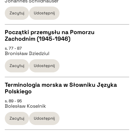
Johannes Schildhauser
pobierz cytat
Zacytuj
Udostępnij
BIBTEX
Początki przemysłu na Pomorzu
pobierz cytat
Zachodnim (1945-1946)
CZYSTY TEKST
s. 77 - 87
Bronisław Dziedziul
pobierz cytat
Zacytuj
Udostępnij
BIBTEX
Terminologia morska w Słowniku Języka
Polskiego
pobierz cytat
CZYSTY TEKST
s. 89 - 95
Bolesław Koselnik
pobierz cytat
Zacytuj
Udostępnij
BIBTEX