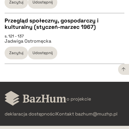
Zacytuj
Udostępnij
pobierz cytat
Przegląd społeczny, gospodarczy i
BIBTEX
kulturalny (styczeń-marzec 1967)
CZYSTY TEKST
s. 121 - 137
pobierz cytat
Jadwiga Ostromęcka
pobierz cytat
Zacytuj
Udostępnij
BIBTEX
pobierz cytat
CZYSTY TEKST
o projekcie
pobierz cytat
deklaracja dostępności
Kontakt
bazhum@muzhp.pl
BIBTEX