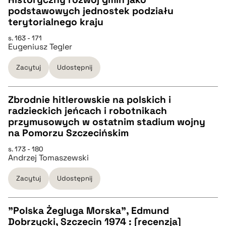
podstawowych jednostek podziału
pobierz cytat
CZYSTY TEKST
terytorialnego kraju
s. 163 - 171
Eugeniusz Tegler
pobierz cytat
Zacytuj
Udostępnij
BIBTEX
Zbrodnie hitlerowskie na polskich i
pobierz cytat
radzieckich jeńcach i robotnikach
CZYSTY TEKST
przymusowych w ostatnim stadium wojny
na Pomorzu Szczecińskim
pobierz cytat
s. 173 - 180
Andrzej Tomaszewski
BIBTEX
Zacytuj
Udostępnij
pobierz cytat
"Polska Żegluga Morska", Edmund
Dobrzycki, Szczecin 1974 : [recenzja]