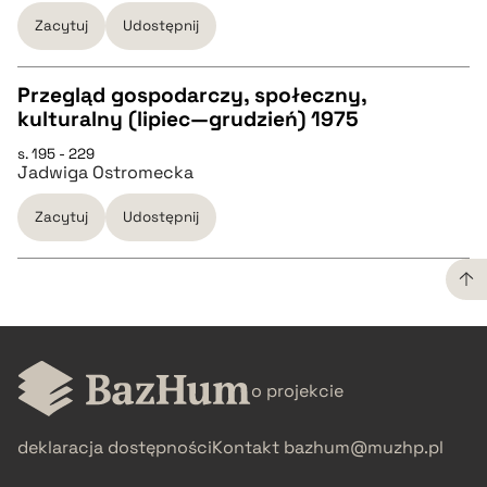
Zacytuj
Udostępnij
BIBTEX
Przegląd gospodarczy, społeczny,
kulturalny (lipiec—grudzień) 1975
pobierz cytat
CZYSTY TEKST
s. 195 - 229
Jadwiga Ostromecka
pobierz cytat
Zacytuj
Udostępnij
BIBTEX
pobierz cytat
CZYSTY TEKST
o projekcie
pobierz cytat
deklaracja dostępności
Kontakt
bazhum@muzhp.pl
BIBTEX