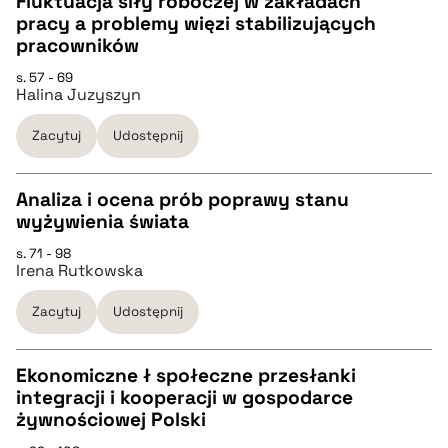
Fluktuacja siły roboczej w zakładach
pracy a problemy więzi stabilizujących
pobierz cytat
CZYSTY TEKST
pracowników
s. 57 - 69
Halina Juzyszyn
pobierz cytat
Zacytuj
Udostępnij
BIBTEX
Analiza i ocena prób poprawy stanu
pobierz cytat
wyżywienia świata
CZYSTY TEKST
s. 71 - 98
Irena Rutkowska
pobierz cytat
Zacytuj
Udostępnij
BIBTEX
Ekonomiczne ł społeczne przesłanki
integracji i kooperacji w gospodarce
pobierz cytat
CZYSTY TEKST
żywnościowej Polski