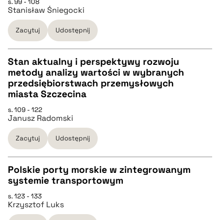
s. 99 - 108
Stanisław Śniegocki
pobierz cytat
Zacytuj
Udostępnij
BIBTEX
Stan aktualny i perspektywy rozwoju
pobierz cytat
metody analizy wartości w wybranych
CZYSTY TEKST
przedsiębiorstwach przemysłowych
miasta Szczecina
pobierz cytat
s. 109 - 122
Janusz Radomski
BIBTEX
Zacytuj
Udostępnij
pobierz cytat
Polskie porty morskie w zintegrowanym
systemie transportowym
CZYSTY TEKST
s. 123 - 133
Krzysztof Luks
pobierz cytat