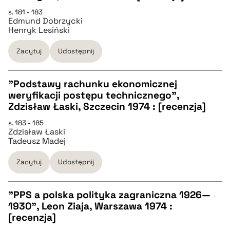
CZYSTY TEKST
s. 181 - 183
Edmund Dobrzycki
Henryk Lesiński
pobierz cytat
Zacytuj
Udostępnij
BIBTEX
"Podstawy rachunku ekonomicznej
weryfikacji postępu technicznego",
pobierz cytat
CZYSTY TEKST
Zdzisław Łaski, Szczecin 1974 : [recenzja]
s. 183 - 185
Zdzisław Łaski
pobierz cytat
Tadeusz Madej
Zacytuj
Udostępnij
BIBTEX
"PPS a polska polityka zagraniczna 1926—
pobierz cytat
1930", Leon Ziaja, Warszawa 1974 :
CZYSTY TEKST
[recenzja]