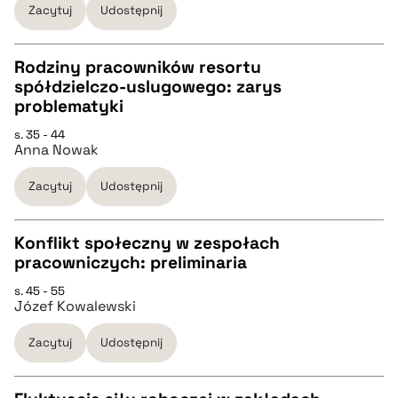
Zacytuj
Udostępnij
BIBTEX
Rodziny pracowników resortu
spółdzielczo-uslugowego: zarys
pobierz cytat
CZYSTY TEKST
problematyki
s. 35 - 44
Anna Nowak
pobierz cytat
Zacytuj
Udostępnij
BIBTEX
Konflikt społeczny w zespołach
pobierz cytat
pracowniczych: preliminaria
CZYSTY TEKST
s. 45 - 55
Józef Kowalewski
pobierz cytat
Zacytuj
Udostępnij
BIBTEX