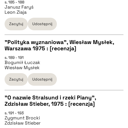
s. 185 - 188
Janusz Faryś
pobierz cytat
Leon Ziaja
Zacytuj
Udostępnij
BIBTEX
"Polityka wyznaniowa", Wiesław Mysłek,
pobierz cytat
Warszawa 1975 : [recenzja]
CZYSTY TEKST
s. 189 - 191
Bogumił Łuczak
Wiesław Mysłek
pobierz cytat
Zacytuj
Udostępnij
BIBTEX
"O nazwie Stralsund i rzeki Piany",
Zdzisław Stieber, 1975 : [recenzja]
pobierz cytat
CZYSTY TEKST
s. 191 - 193
Zygmunt Brocki
Zdzisław Stieber
pobierz cytat