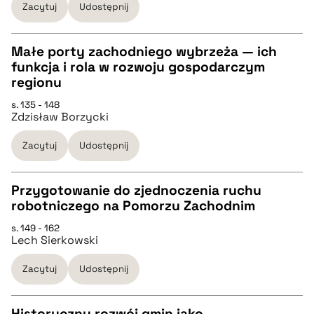
Zacytuj
Udostępnij
BIBTEX
Małe porty zachodniego wybrzeża — ich
funkcja i rola w rozwoju gospodarczym
pobierz cytat
CZYSTY TEKST
regionu
s. 135 - 148
Zdzisław Borzycki
pobierz cytat
Zacytuj
Udostępnij
BIBTEX
Przygotowanie do zjednoczenia ruchu
pobierz cytat
robotniczego na Pomorzu Zachodnim
CZYSTY TEKST
s. 149 - 162
Lech Sierkowski
pobierz cytat
Zacytuj
Udostępnij
BIBTEX
Historyczny rozwój gmin jako