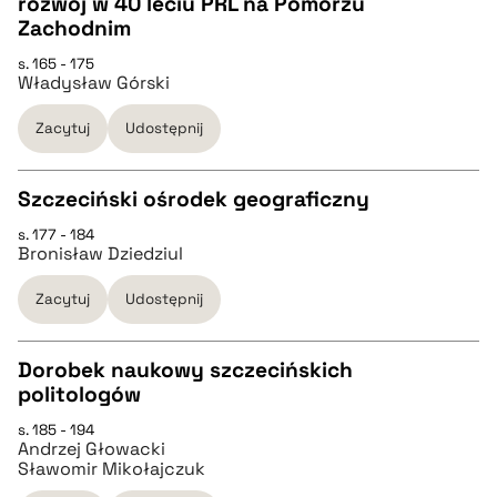
rozwój w 40 leciu PRL na Pomorzu
pobierz cytat
CZYSTY TEKST
Zachodnim
s. 165 - 175
Władysław Górski
pobierz cytat
Zacytuj
Udostępnij
BIBTEX
Szczeciński ośrodek geograficzny
pobierz cytat
s. 177 - 184
CZYSTY TEKST
Bronisław Dziedziul
Zacytuj
Udostępnij
pobierz cytat
Dorobek naukowy szczecińskich
BIBTEX
politologów
CZYSTY TEKST
s. 185 - 194
pobierz cytat
Andrzej Głowacki
Sławomir Mikołajczuk
pobierz cytat