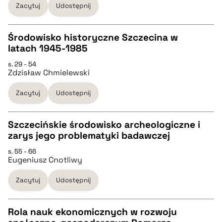
Zacytuj
Udostępnij
BIBTEX
Środowisko historyczne Szczecina w
latach 1945-1985
pobierz cytat
CZYSTY TEKST
s. 29 - 54
Zdzisław Chmielewski
pobierz cytat
Zacytuj
Udostępnij
BIBTEX
Szczecińskie środowisko archeologiczne i
zarys jego problematyki badawczej
pobierz cytat
CZYSTY TEKST
s. 55 - 66
Eugeniusz Cnotliwy
pobierz cytat
Zacytuj
Udostępnij
BIBTEX
Rola nauk ekonomicznych w rozwoju