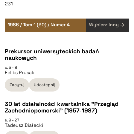
231
1986 / Tom 1 (30) / Numer 4
Wybierz inny
Prekursor uniwersyteckich badań
naukowych
s. 5 - 8
Feliks Prusak
Zacytuj
Udostępnij
30 lat działalności kwartalnika "Przegląd
Zachodniopomorski" (1957-1987)
CZYSTY TEKST
s. 9 - 27
Tadeusz Białecki
pobierz cytat