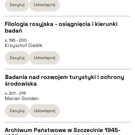
Zacytuj
Udostępnij
BIBTEX
Filologia rosyjska - osiągnięcia i kierunki
badań
pobierz cytat
CZYSTY TEKST
s. 195 - 200
Krzysztof Cieślik
pobierz cytat
Zacytuj
Udostępnij
BIBTEX
Badania nad rozwojem turystyki i ochrony
środowiska
pobierz cytat
CZYSTY TEKST
s. 201 - 215
Marian Gołden
pobierz cytat
Zacytuj
Udostępnij
BIBTEX
Archiwum Państwowe w Szczecinie 1945-