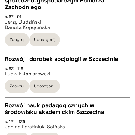
społeczno-gospodarczym Pomorza
pobierz cytat
CZYSTY TEKST
Zachodniego
s. 67 - 91
Jerzy Dudziński
pobierz cytat
Danuta Kopycińska
Zacytuj
Udostępnij
BIBTEX
Rozwój i dorobek socjologii w Szczecinie
pobierz cytat
s. 93 - 119
CZYSTY TEKST
Ludwik Janiszewski
Zacytuj
Udostępnij
pobierz cytat
Rozwój nauk pedagogicznych w
BIBTEX
środowisku akademickim Szczecina
CZYSTY TEKST
s. 121 - 136
pobierz cytat
Janina Parafiniuk-Soińska
pobierz cytat