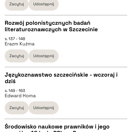
Zacytuj
Udostępnij
BIBTEX
Rozwój polonistycznych badań
literaturoznawczych w Szczecinie
pobierz cytat
CZYSTY TEKST
s. 137 - 148
Erazm Kuźma
pobierz cytat
Zacytuj
Udostępnij
BIBTEX
Językoznawstwo szczecińskie - wczoraj i
dziś
pobierz cytat
CZYSTY TEKST
s. 149 - 163
Edward Homa
pobierz cytat
Zacytuj
Udostępnij
BIBTEX
Środowisko naukowe prawników i jego