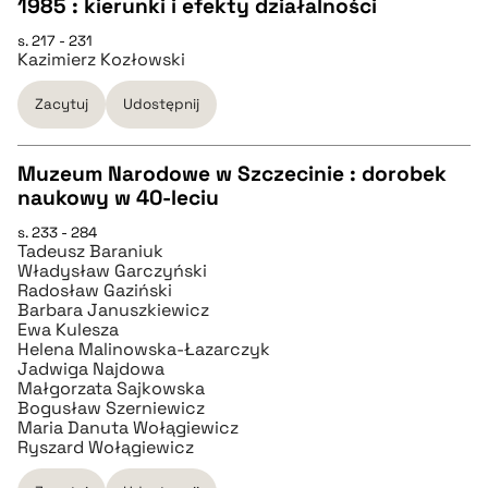
1985 : kierunki i efekty działalności
pobierz cytat
CZYSTY TEKST
s. 217 - 231
Kazimierz Kozłowski
pobierz cytat
Zacytuj
Udostępnij
BIBTEX
Muzeum Narodowe w Szczecinie : dorobek
naukowy w 40-leciu
pobierz cytat
CZYSTY TEKST
s. 233 - 284
Tadeusz Baraniuk
Władysław Garczyński
pobierz cytat
Radosław Gaziński
Barbara Januszkiewicz
Ewa Kulesza
BIBTEX
Helena Malinowska-Łazarczyk
Jadwiga Najdowa
Małgorzata Sajkowska
Bogusław Szerniewicz
pobierz cytat
Maria Danuta Wołągiewicz
Ryszard Wołągiewicz