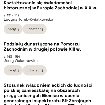
Kształtowanie się świadomości
pobierz cytat
historycznej w Europie Zachodniej w XIX w.
CZYSTY TEKST
s. 131 - 142
Lucyna Turek-Kwiatkowska
pobierz cytat
Zacytuj
Udostępnij
BIBTEX
Podziały dynastyczne na Pomorzu
Zachodnim w drugiej połowie XIII w.
pobierz cytat
CZYSTY TEKST
s. 143 - 154
Jerzy Walachowicz
pobierz cytat
Zacytuj
Udostępnij
BIBTEX
Stosunek władz niemieckich do ludności
polskiej zamieszkałej na obszarach
pobierz cytat
CZYSTY TEKST
przygranicznych Niemiec w ocenie
generalnego Inspektoratu Sił Zbrojnych