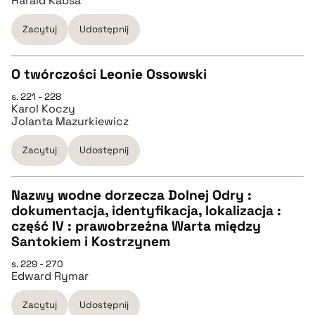
Harald Kabsa
BIBTEX
Zacytuj
Udostępnij
pobierz cytat
O twórczości Leonie Ossowski
s. 221 - 228
CZYSTY TEKST
Karol Koczy
Jolanta Mazurkiewicz
pobierz cytat
Zacytuj
Udostępnij
BIBTEX
Nazwy wodne dorzecza Dolnej Odry :
dokumentacja, identyfikacja, lokalizacja :
CZYSTY TEKST
część IV : prawobrzeżna Warta między
pobierz cytat
Santokiem i Kostrzynem
pobierz cytat
s. 229 - 270
Edward Rymar
BIBTEX
Zacytuj
Udostępnij