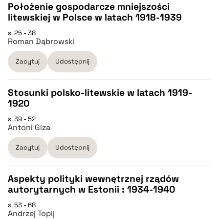
Położenie gospodarcze mniejszości
BIBTEX
litewskiej w Polsce w latach 1918-1939
CZYSTY TEKST
s. 25 - 38
pobierz cytat
Roman Dąbrowski
pobierz cytat
Zacytuj
Udostępnij
BIBTEX
Stosunki polsko-litewskie w latach 1919-
1920
pobierz cytat
CZYSTY TEKST
s. 39 - 52
Antoni Giza
pobierz cytat
Zacytuj
Udostępnij
BIBTEX
Aspekty polityki wewnętrznej rządów
autorytarnych w Estonii : 1934-1940
pobierz cytat
CZYSTY TEKST
s. 53 - 68
Andrzej Topij