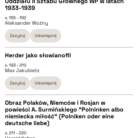
Oddziału II Sztabu Głównego WP w latach
pobierz cytat
1933-1939
s. 155 - 192
BIBTEX
Aleksander Woźny
Zacytuj
Udostępnij
pobierz cytat
Herder jako słowianofil
s. 193 - 210
CZYSTY TEKST
Max Jakubietz
Zacytuj
Udostępnij
pobierz cytat
Obraz Polaków, Niemców i Rosjan w
BIBTEX
powieści A. Surmińskiego "Polninken albo
CZYSTY TEKST
niemiecka miłość" (Polniken oder eine
pobierz cytat
deutsche liebe)
pobierz cytat
s. 211 - 220