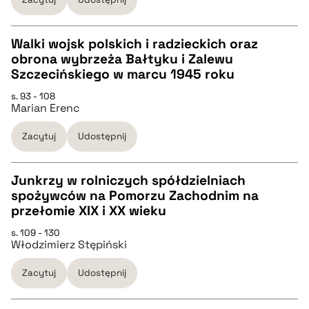
BIBTEX
Walki wojsk polskich i radzieckich oraz
pobierz cytat
obrona wybrzeża Bałtyku i Zalewu
CZYSTY TEKST
Szczecińskiego w marcu 1945 roku
s. 93 - 108
Marian Erenc
pobierz cytat
Zacytuj
Udostępnij
BIBTEX
Junkrzy w rolniczych spółdzielniach
pobierz cytat
spożywców na Pomorzu Zachodnim na
CZYSTY TEKST
przełomie XIX i XX wieku
s. 109 - 130
Włodzimierz Stępiński
pobierz cytat
Zacytuj
Udostępnij
BIBTEX