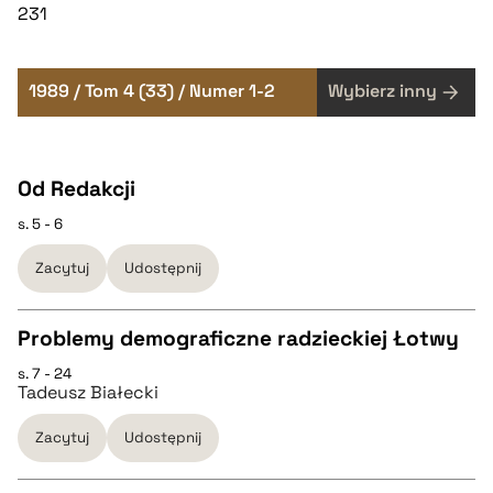
231
1989 / Tom 4 (33) / Numer 1-2
Wybierz inny
Od Redakcji
s. 5 - 6
Zacytuj
Udostępnij
Problemy demograficzne radzieckiej Łotwy
s. 7 - 24
CZYSTY TEKST
Tadeusz Białecki
Zacytuj
Udostępnij
pobierz cytat