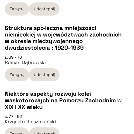
pobierz cytat
Zacytuj
Udostępnij
BIBTEX
Struktura społeczna mniejszości
niemieckiej w województwach zachodnich
pobierz cytat
CZYSTY TEKST
w okresie międzywojennego
dwudziestolecia : 1920-1939
pobierz cytat
s. 69 - 76
Roman Dąbrowski
BIBTEX
Zacytuj
Udostępnij
pobierz cytat
Niektóre aspekty rozwoju kolei
wąskotorowych na Pomorzu Zachodnim w
CZYSTY TEKST
XIX i XX wieku
s. 77 - 92
Krzysztof Leszczyński
pobierz cytat
Zacytuj
Udostępnij