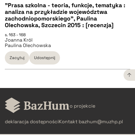
"Prasa szkolna - teoria, funkcje, tematyka :
analiza na przykładzie województwa
CZYSTY TEKST
zachodniopomorskiego", Paulina
Olechowska, Szczecin 2015 : [recenzja]
pobierz cytat
s. 163 - 168
Joanna Król
Paulina Olechowska
BIBTEX
Zacytuj
Udostępnij
pobierz cytat
CZYSTY TEKST
o projekcie
pobierz cytat
deklaracja dostępności
Kontakt
bazhum@muzhp.pl
BIBTEX