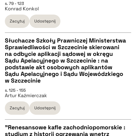
s. 79 - 123
Konrad Konkol
pobierz cytat
Zacytuj
Udostępnij
BIBTEX
Słuchacze Szkoły Prawniczej Ministerstwa
pobierz cytat
Sprawiedliwości w Szczecinie skierowani
CZYSTY TEKST
na odbycie aplikacji sądowej w okręgu
Sądu Apelacyjnego w Szczecinie : na
podstawie akt osobowych aplikantów
pobierz cytat
Sądu Apelacyjnego i Sądu Wojewódzkiego
w Szczecinie
BIBTEX
s. 125 - 155
Artur Kaźmierczak
pobierz cytat
Zacytuj
Udostępnij
"Renesansowe kafle zachodniopomorskie :
studium z historii ogrzewania wnętrz