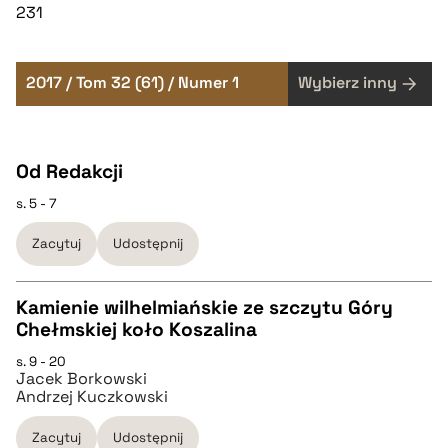
231
2017 / Tom 32 (61) / Numer 1
Wybierz inny
Od Redakcji
s. 5 - 7
Zacytuj
Udostępnij
Kamienie wilhelmiańskie ze szczytu Góry
Chełmskiej koło Koszalina
CZYSTY TEKST
s. 9 - 20
Jacek Borkowski
Andrzej Kuczkowski
pobierz cytat
Zacytuj
Udostępnij