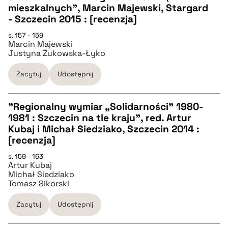
CZYSTY TEKST
mieszkalnych", Marcin Majewski, Stargard
- Szczecin 2015 : [recenzja]
pobierz cytat
s. 157 - 159
Marcin Majewski
Justyna Żukowska-Łyko
BIBTEX
Zacytuj
Udostępnij
pobierz cytat
"Regionalny wymiar „Solidarności” 1980-
1981 : Szczecin na tle kraju", red. Artur
CZYSTY TEKST
Kubaj i Michał Siedziako, Szczecin 2014 :
[recenzja]
pobierz cytat
s. 159 - 163
Artur Kubaj
Michał Siedziako
Tomasz Sikorski
BIBTEX
Zacytuj
Udostępnij
pobierz cytat