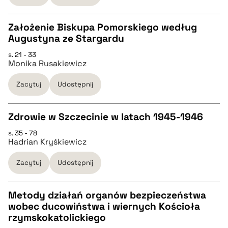
BIBTEX
Założenie Biskupa Pomorskiego według
Augustyna ze Stargardu
pobierz cytat
CZYSTY TEKST
s. 21 - 33
Monika Rusakiewicz
pobierz cytat
Zacytuj
Udostępnij
BIBTEX
Zdrowie w Szczecinie w latach 1945-1946
s. 35 - 78
pobierz cytat
CZYSTY TEKST
Hadrian Kryśkiewicz
Zacytuj
Udostępnij
pobierz cytat
Metody działań organów bezpieczeństwa
BIBTEX
wobec ducowiństwa i wiernych Kościoła
CZYSTY TEKST
rzymskokatolickiego
pobierz cytat