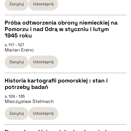
Zacytuj
Udostępnij
BIBTEX
Próba odtworzenia obrony niemieckiej na
Pomorzu i nad Odrą w styczniu i lutym
pobierz cytat
CZYSTY TEKST
1945 roku
s. 117 - 127
Marian Erenc
pobierz cytat
Zacytuj
Udostępnij
BIBTEX
Historia kartografii pomorskiej : stan i
pobierz cytat
potrzeby badań
CZYSTY TEKST
s. 129 - 135
Mieczysław Stelmach
pobierz cytat
Zacytuj
Udostępnij
BIBTEX