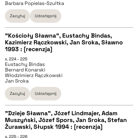
Barbara Popielas-Szultka
BIBTEX
Zacytuj
Udostępnij
pobierz cytat
"Kościoły Sławna", Eustachy Bindas,
Kazimierz Rączkowski, Jan Sroka, Sławno
CZYSTY TEKST
1993 : [recenzja]
s. 224 - 225
Eustachy Bindas
pobierz cytat
Bernard Konarski
Włodzimierz Rączkowski
Jan Sroka
BIBTEX
Zacytuj
Udostępnij
pobierz cytat
"Dzieje Sławna", Józef Lindmajer, Adam
Muszyński, Józef Spors, Jan Sroka, Stefan
CZYSTY TEKST
Żurawski, Słupsk 1994 : [recenzja]
s. 225 - 226