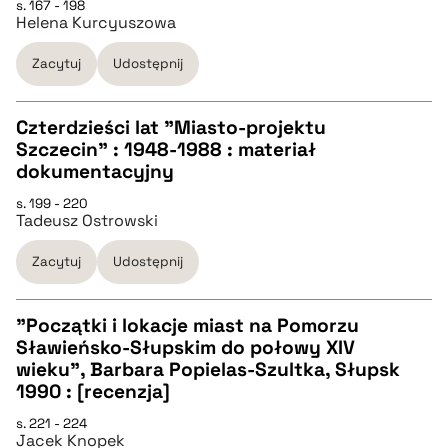
s. 167 - 198
Helena Kurcyuszowa
pobierz cytat
Zacytuj
Udostępnij
BIBTEX
Czterdzieści lat "Miasto-projektu
Szczecin" : 1948-1988 : materiał
pobierz cytat
CZYSTY TEKST
dokumentacyjny
s. 199 - 220
Tadeusz Ostrowski
pobierz cytat
Zacytuj
Udostępnij
BIBTEX
"Początki i lokacje miast na Pomorzu
pobierz cytat
Sławieńsko-Słupskim do połowy XIV
CZYSTY TEKST
wieku", Barbara Popielas-Szultka, Słupsk
1990 : [recenzja]
pobierz cytat
s. 221 - 224
Jacek Knopek