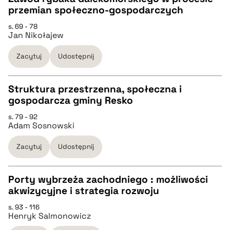
przemian społeczno-gospodarczych
pobierz cytat
CZYSTY TEKST
s. 69 - 78
Jan Nikołajew
pobierz cytat
Zacytuj
Udostępnij
BIBTEX
Struktura przestrzenna, społeczna i
gospodarcza gminy Resko
pobierz cytat
CZYSTY TEKST
s. 79 - 92
Adam Sosnowski
pobierz cytat
Zacytuj
Udostępnij
BIBTEX
Porty wybrzeża zachodniego : możliwości
akwizycyjne i strategia rozwoju
pobierz cytat
CZYSTY TEKST
s. 93 - 116
Henryk Salmonowicz
pobierz cytat