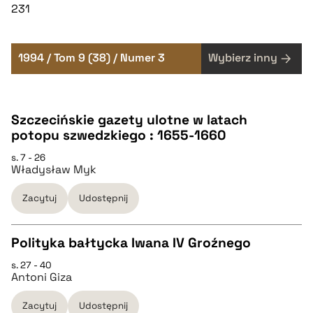
231
1994 / Tom 9 (38) / Numer 3
Wybierz inny
Szczecińskie gazety ulotne w latach
potopu szwedzkiego : 1655-1660
s. 7 - 26
Władysław Myk
Zacytuj
Udostępnij
Polityka bałtycka Iwana IV Groźnego
s. 27 - 40
CZYSTY TEKST
Antoni Giza
Zacytuj
Udostępnij
pobierz cytat