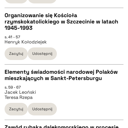
Organizowanie się Kościoła
BIBTEX
rzymskokatolickiego w Szczecinie w latach
CZYSTY TEKST
1945-1993
pobierz cytat
s. 41 - 57
Henryk Kołodziejek
pobierz cytat
Zacytuj
Udostępnij
BIBTEX
Elementy świadomości narodowej Polaków
pobierz cytat
mieszkających w Sankt-Petersburgu
CZYSTY TEKST
s. 59 - 67
Jacek Leoński
Teresa Rzepa
pobierz cytat
Zacytuj
Udostępnij
BIBTEX
Zawód rybaka dalekomorskiego w procesie