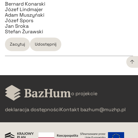
Bernard Konarski
pobierz cytat
Józef Lindmajer
Adam Muszyński
Józef Spors
BIBTEX
Jan Sroka
Stefan Żurawski
pobierz cytat
Zacytuj
Udostępnij
CZYSTY TEKST
o projekcie
pobierz cytat
deklaracja dostępności
Kontakt
bazhum@muzhp.pl
BIBTEX
pobierz cytat