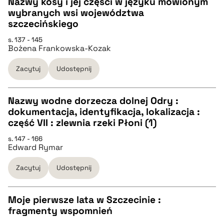
Nazwy kosy i jej części w języku mówionym
wybranych wsi województwa
pobierz cytat
CZYSTY TEKST
szczecińskiego
s. 137 - 145
Bożena Frankowska-Kozak
pobierz cytat
Zacytuj
Udostępnij
BIBTEX
Nazwy wodne dorzecza dolnej Odry :
pobierz cytat
dokumentacja, identyfikacja, lokalizacja :
CZYSTY TEKST
część VII : zlewnia rzeki Płoni (1)
s. 147 - 166
Edward Rymar
pobierz cytat
Zacytuj
Udostępnij
BIBTEX
Moje pierwsze lata w Szczecinie :
pobierz cytat
fragmenty wspomnień
CZYSTY TEKST