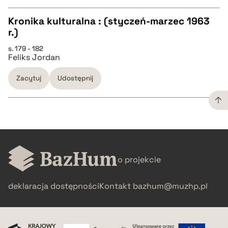
BIBTEX
Kronika kulturalna : (styczeń-marzec 1963
r.)
pobierz cytat
CZYSTY TEKST
s. 179 - 182
Feliks Jordan
pobierz cytat
Zacytuj
Udostępnij
BIBTEX
pobierz cytat
CZYSTY TEKST
o projekcie
pobierz cytat
deklaracja dostępności
Kontakt
bazhum@muzhp.pl
BIBTEX
pobierz cytat