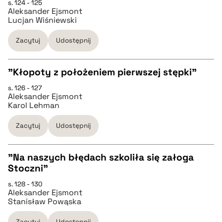
s. 124 - 125
CZYSTY TEKST
pobierz cytat
Aleksander Ejsmont
Lucjan Wiśniewski
pobierz cytat
Zacytuj
Udostępnij
BIBTEX
"Kłopoty z położeniem pierwszej stępki"
s. 126 - 127
CZYSTY TEKST
pobierz cytat
Aleksander Ejsmont
Karol Lehman
pobierz cytat
Zacytuj
Udostępnij
BIBTEX
"Na naszych błędach szkoliła się załoga
Stoczni"
CZYSTY TEKST
pobierz cytat
s. 128 - 130
Aleksander Ejsmont
Stanisław Powąska
pobierz cytat
Zacytuj
Udostępnij