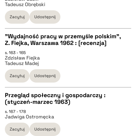
Tadeusz Obrębski
pobierz cytat
Zacytuj
Udostępnij
BIBTEX
"Wydajność pracy w przemyśle polskim",
Z. Fiejka, Warszawa 1962 : [recenzja]
pobierz cytat
CZYSTY TEKST
s. 163 - 165
Zdzisław Fiejka
Tadeusz Madej
pobierz cytat
Zacytuj
Udostępnij
BIBTEX
Przegląd społeczny i gospodarczy :
(styczeń-marzec 1963)
pobierz cytat
CZYSTY TEKST
s. 167 - 178
Jadwiga Ostromęcka
pobierz cytat
Zacytuj
Udostępnij