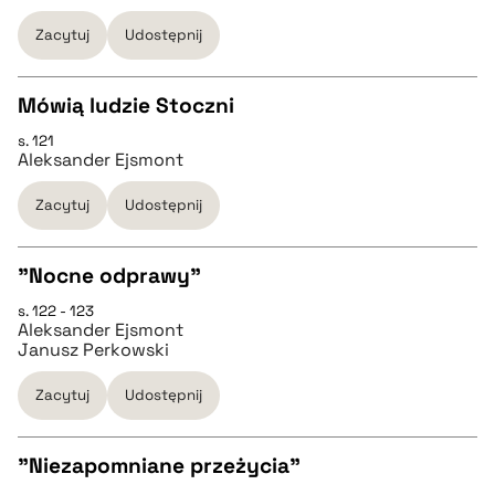
pobierz cytat
Zacytuj
Udostępnij
BIBTEX
Mówią ludzie Stoczni
s. 121
pobierz cytat
CZYSTY TEKST
Aleksander Ejsmont
Zacytuj
Udostępnij
pobierz cytat
"Nocne odprawy"
BIBTEX
s. 122 - 123
CZYSTY TEKST
Aleksander Ejsmont
pobierz cytat
Janusz Perkowski
pobierz cytat
Zacytuj
Udostępnij
BIBTEX
"Niezapomniane przeżycia"