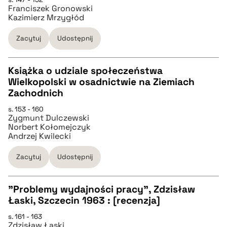
CZYSTY TEKST
Franciszek Gronowski
Kazimierz Mrzygłód
pobierz cytat
Zacytuj
Udostępnij
BIBTEX
Książka o udziale społeczeństwa
Wielkopolski w osadnictwie na Ziemiach
CZYSTY TEKST
Zachodnich
pobierz cytat
s. 153 - 160
Zygmunt Dulczewski
pobierz cytat
Norbert Kołomejczyk
Andrzej Kwilecki
BIBTEX
Zacytuj
Udostępnij
pobierz cytat
"Problemy wydajności pracy", Zdzisław
Łaski, Szczecin 1963 : [recenzja]
CZYSTY TEKST
s. 161 - 163
Zdzisław Łaski