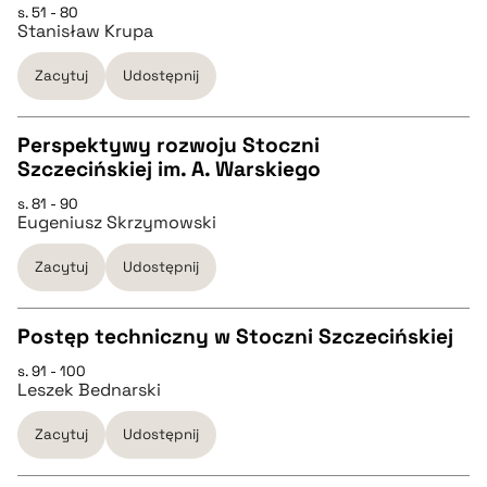
s. 51 - 80
Stanisław Krupa
pobierz cytat
Zacytuj
Udostępnij
BIBTEX
Perspektywy rozwoju Stoczni
Szczecińskiej im. A. Warskiego
pobierz cytat
CZYSTY TEKST
s. 81 - 90
Eugeniusz Skrzymowski
pobierz cytat
Zacytuj
Udostępnij
BIBTEX
Postęp techniczny w Stoczni Szczecińskiej
s. 91 - 100
pobierz cytat
CZYSTY TEKST
Leszek Bednarski
Zacytuj
Udostępnij
pobierz cytat