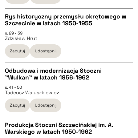
BIBTEX
Rys historyczny przemysłu okrętowego w
Szczecinie w latach 1950-1955
pobierz cytat
CZYSTY TEKST
s. 29 - 39
Zdzisław Hrut
pobierz cytat
Zacytuj
Udostępnij
BIBTEX
Odbudowa i modernizacja Stoczni
"Wulkan" w latach 1956-1962
pobierz cytat
CZYSTY TEKST
s. 41 - 50
Tadeusz Waluszkiewicz
pobierz cytat
Zacytuj
Udostępnij
BIBTEX
Produkcja Stoczni Szczecińskiej im. A.
Warskiego w latach 1950-1962
pobierz cytat
CZYSTY TEKST