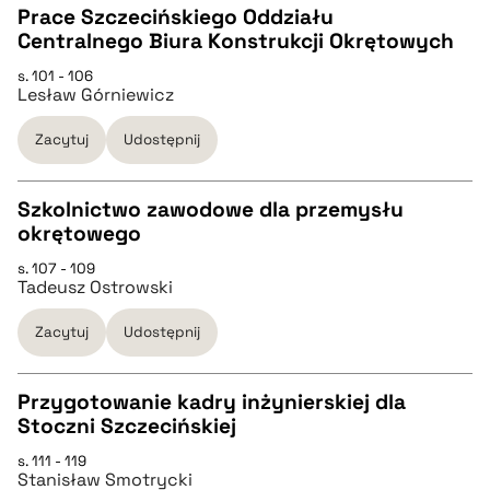
Prace Szczecińskiego Oddziału
BIBTEX
Centralnego Biura Konstrukcji Okrętowych
CZYSTY TEKST
s. 101 - 106
pobierz cytat
Lesław Górniewicz
pobierz cytat
Zacytuj
Udostępnij
BIBTEX
Szkolnictwo zawodowe dla przemysłu
okrętowego
pobierz cytat
CZYSTY TEKST
s. 107 - 109
Tadeusz Ostrowski
pobierz cytat
Zacytuj
Udostępnij
BIBTEX
Przygotowanie kadry inżynierskiej dla
Stoczni Szczecińskiej
pobierz cytat
CZYSTY TEKST
s. 111 - 119
Stanisław Smotrycki