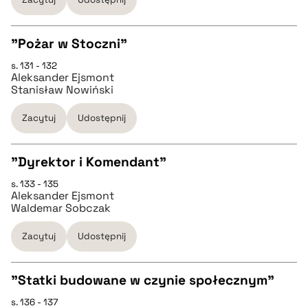
BIBTEX
"Pożar w Stoczni"
pobierz cytat
s. 131 - 132
CZYSTY TEKST
Aleksander Ejsmont
Stanisław Nowiński
pobierz cytat
Zacytuj
Udostępnij
BIBTEX
"Dyrektor i Komendant"
s. 133 - 135
CZYSTY TEKST
pobierz cytat
Aleksander Ejsmont
Waldemar Sobczak
pobierz cytat
Zacytuj
Udostępnij
BIBTEX
"Statki budowane w czynie społecznym"
s. 136 - 137
CZYSTY TEKST