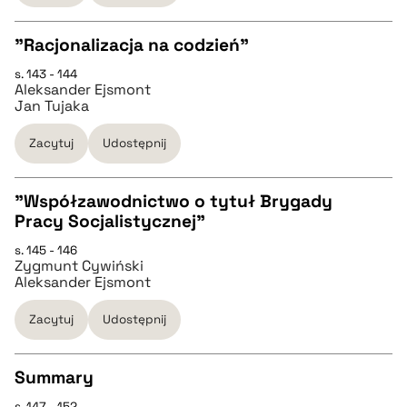
BIBTEX
"Racjonalizacja na codzień"
pobierz cytat
s. 143 - 144
CZYSTY TEKST
Aleksander Ejsmont
Jan Tujaka
pobierz cytat
Zacytuj
Udostępnij
BIBTEX
"Współzawodnictwo o tytuł Brygady
Pracy Socjalistycznej"
CZYSTY TEKST
pobierz cytat
s. 145 - 146
Zygmunt Cywiński
Aleksander Ejsmont
pobierz cytat
Zacytuj
Udostępnij
BIBTEX
Summary
pobierz cytat
s. 147 - 152