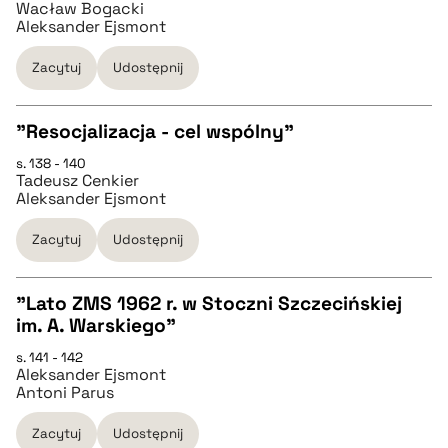
pobierz cytat
Wacław Bogacki
Aleksander Ejsmont
pobierz cytat
Zacytuj
Udostępnij
BIBTEX
"Resocjalizacja - cel wspólny"
s. 138 - 140
CZYSTY TEKST
pobierz cytat
Tadeusz Cenkier
Aleksander Ejsmont
pobierz cytat
Zacytuj
Udostępnij
BIBTEX
"Lato ZMS 1962 r. w Stoczni Szczecińskiej
im. A. Warskiego"
CZYSTY TEKST
pobierz cytat
s. 141 - 142
Aleksander Ejsmont
Antoni Parus
pobierz cytat
Zacytuj
Udostępnij