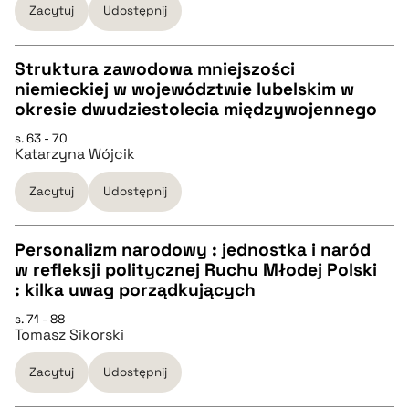
Zacytuj
Udostępnij
pobierz cytat
Struktura zawodowa mniejszości
BIBTEX
niemieckiej w województwie lubelskim w
CZYSTY TEKST
okresie dwudziestolecia międzywojennego
pobierz cytat
s. 63 - 70
Katarzyna Wójcik
pobierz cytat
Zacytuj
Udostępnij
BIBTEX
Personalizm narodowy : jednostka i naród
pobierz cytat
w refleksji politycznej Ruchu Młodej Polski
CZYSTY TEKST
: kilka uwag porządkujących
s. 71 - 88
Tomasz Sikorski
pobierz cytat
Zacytuj
Udostępnij
BIBTEX