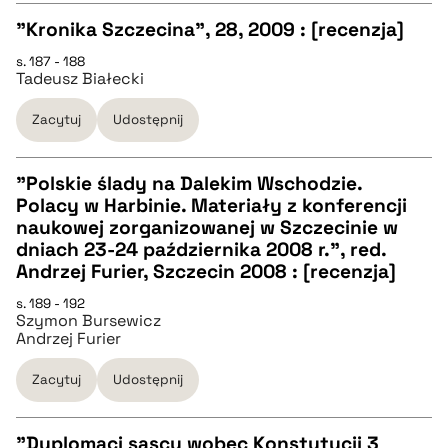
"Kronika Szczecina", 28, 2009 : [recenzja]
BIBTEX
s. 187 - 188
CZYSTY TEKST
Tadeusz Białecki
pobierz cytat
Zacytuj
Udostępnij
pobierz cytat
"Polskie ślady na Dalekim Wschodzie.
BIBTEX
Polacy w Harbinie. Materiały z konferencji
CZYSTY TEKST
naukowej zorganizowanej w Szczecinie w
pobierz cytat
dniach 23-24 października 2008 r.", red.
Andrzej Furier, Szczecin 2008 : [recenzja]
pobierz cytat
s. 189 - 192
Szymon Bursewicz
Andrzej Furier
BIBTEX
Zacytuj
Udostępnij
pobierz cytat
"Dyplomaci sascy wobec Konstytucji 3