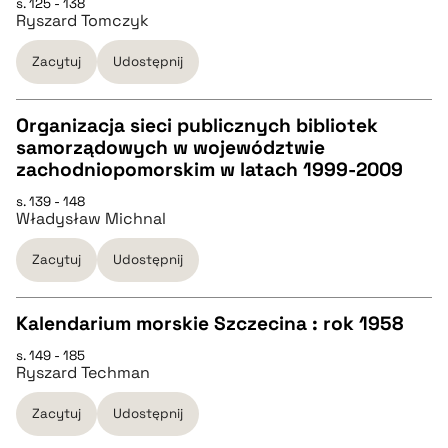
s. 125 - 138
Ryszard Tomczyk
pobierz cytat
Zacytuj
Udostępnij
BIBTEX
Organizacja sieci publicznych bibliotek
samorządowych w województwie
pobierz cytat
CZYSTY TEKST
zachodniopomorskim w latach 1999-2009
s. 139 - 148
Władysław Michnal
pobierz cytat
Zacytuj
Udostępnij
BIBTEX
Kalendarium morskie Szczecina : rok 1958
pobierz cytat
s. 149 - 185
CZYSTY TEKST
Ryszard Techman
Zacytuj
Udostępnij
pobierz cytat