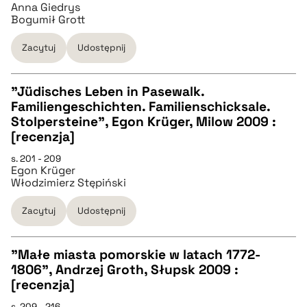
Anna Giedrys
pobierz cytat
Bogumił Grott
Zacytuj
Udostępnij
BIBTEX
"Jüdisches Leben in Pasewalk.
pobierz cytat
Familiengeschichten. Familienschicksale.
CZYSTY TEKST
Stolpersteine", Egon Krüger, Milow 2009 :
[recenzja]
pobierz cytat
s. 201 - 209
Egon Krüger
Włodzimierz Stępiński
BIBTEX
Zacytuj
Udostępnij
pobierz cytat
"Małe miasta pomorskie w latach 1772-
1806", Andrzej Groth, Słupsk 2009 :
CZYSTY TEKST
[recenzja]
s. 209 - 216