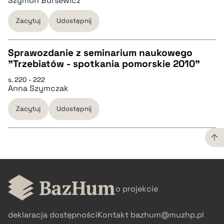
Szymon Bursewicz
pobierz cytat
Zacytuj
Udostępnij
BIBTEX
Sprawozdanie z seminarium naukowego
pobierz cytat
"Trzebiatów - spotkania pomorskie 2010"
CZYSTY TEKST
s. 220 - 222
Anna Szymczak
pobierz cytat
Zacytuj
Udostępnij
BIBTEX
pobierz cytat
CZYSTY TEKST
o projekcie
pobierz cytat
deklaracja dostępności
Kontakt
bazhum@muzhp.pl
BIBTEX