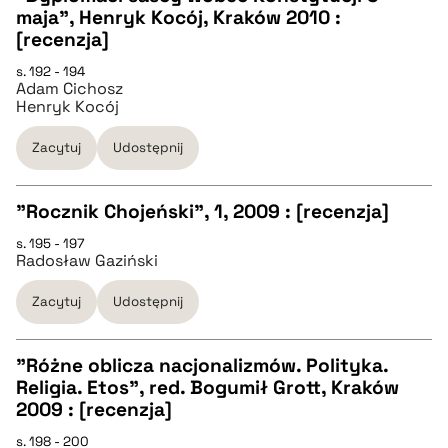
maja", Henryk Kocój, Kraków 2010 :
CZYSTY TEKST
[recenzja]
s. 192 - 194
Adam Cichosz
pobierz cytat
Henryk Kocój
Zacytuj
Udostępnij
BIBTEX
"Rocznik Chojeński", 1, 2009 : [recenzja]
pobierz cytat
s. 195 - 197
CZYSTY TEKST
Radosław Gaziński
Zacytuj
Udostępnij
pobierz cytat
"Różne oblicza nacjonalizmów. Polityka.
BIBTEX
Religia. Etos", red. Bogumił Grott, Kraków
CZYSTY TEKST
2009 : [recenzja]
pobierz cytat
s. 198 - 200