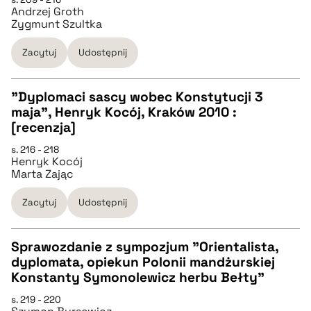
Andrzej Groth
pobierz cytat
Zygmunt Szultka
Zacytuj
Udostępnij
BIBTEX
"Dyplomaci sascy wobec Konstytucji 3
pobierz cytat
maja", Henryk Kocój, Kraków 2010 :
CZYSTY TEKST
[recenzja]
s. 216 - 218
Henryk Kocój
pobierz cytat
Marta Zając
Zacytuj
Udostępnij
BIBTEX
Sprawozdanie z sympozjum "Orientalista,
pobierz cytat
dyplomata, opiekun Polonii mandżurskiej
CZYSTY TEKST
Konstanty Symonolewicz herbu Bełty"
s. 219 - 220