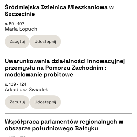
Śródmiejska Dzielnica Mieszkaniowa w
pobierz cytat
Szczecinie
CZYSTY TEKST
s. 89 - 107
Maria Łopuch
pobierz cytat
Zacytuj
Udostępnij
BIBTEX
Uwarunkowania działalności innowacyjnej
przemysłu na Pomorzu Zachodnim :
pobierz cytat
CZYSTY TEKST
modelowanie probitowe
s. 109 - 124
Arkadiusz Świadek
pobierz cytat
Zacytuj
Udostępnij
BIBTEX
Współpraca parlamentów regionalnych w
pobierz cytat
obszarze południowego Bałtyku
CZYSTY TEKST