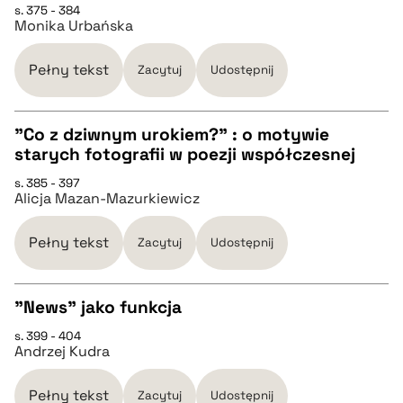
s. 375 - 384
Monika Urbańska
pobierz cytat
Pełny tekst
Zacytuj
Udostępnij
BIBTEX
"Co z dziwnym urokiem?" : o motywie
starych fotografii w poezji współczesnej
pobierz cytat
CZYSTY TEKST
s. 385 - 397
Alicja Mazan-Mazurkiewicz
pobierz cytat
Pełny tekst
Zacytuj
Udostępnij
BIBTEX
"News" jako funkcja
pobierz cytat
s. 399 - 404
CZYSTY TEKST
Andrzej Kudra
pobierz cytat
Pełny tekst
Zacytuj
Udostępnij