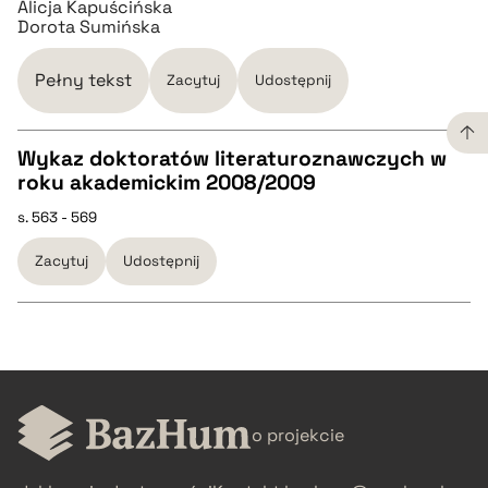
Alicja Kapuścińska
pobierz cytat
Dorota Sumińska
BIBTEX
Pełny tekst
Zacytuj
Udostępnij
pobierz cytat
Wykaz doktoratów literaturoznawczych w
roku akademickim 2008/2009
CZYSTY TEKST
s. 563 - 569
Zacytuj
Udostępnij
pobierz cytat
BIBTEX
CZYSTY TEKST
pobierz cytat
o projekcie
pobierz cytat