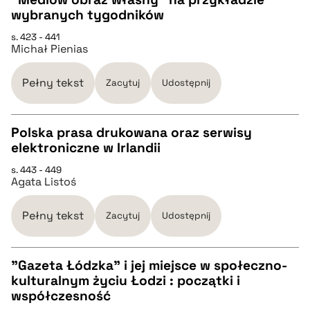
wybranych tygodników
pobierz cytat
CZYSTY TEKST
s. 423 - 441
Michał Pienias
pobierz cytat
Pełny tekst
Zacytuj
Udostępnij
BIBTEX
Polska prasa drukowana oraz serwisy
elektroniczne w Irlandii
pobierz cytat
CZYSTY TEKST
s. 443 - 449
Agata Listoś
pobierz cytat
Pełny tekst
Zacytuj
Udostępnij
BIBTEX
"Gazeta Łódzka" i jej miejsce w społeczno-
kulturalnym życiu Łodzi : początki i
pobierz cytat
CZYSTY TEKST
współczesność