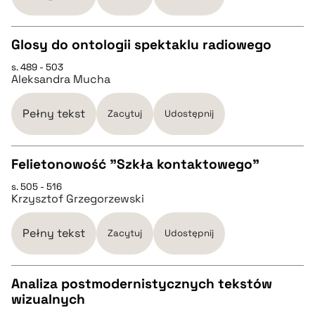
BIBTEX
Glosy do ontologii spektaklu radiowego
pobierz cytat
s. 489 - 503
CZYSTY TEKST
Aleksandra Mucha
pobierz cytat
Pełny tekst
Zacytuj
Udostępnij
BIBTEX
Felietonowość "Szkła kontaktowego"
s. 505 - 516
CZYSTY TEKST
pobierz cytat
Krzysztof Grzegorzewski
pobierz cytat
Pełny tekst
Zacytuj
Udostępnij
BIBTEX
Analiza postmodernistycznych tekstów
wizualnych
CZYSTY TEKST
pobierz cytat