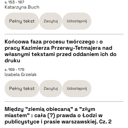
s. 153 - 167
Katarzyna Buch
pobierz cytat
Pełny tekst
Zacytuj
Udostępnij
BIBTEX
Końcowa faza procesu twórczego : o
pracy Kazimierza Przerwy-Tetmajera nad
pobierz cytat
CZYSTY TEKST
własnymi tekstami przed oddaniem ich do
druku
pobierz cytat
s. 169 - 176
Izabela Grzelak
BIBTEX
Pełny tekst
Zacytuj
Udostępnij
pobierz cytat
Między "ziemią obiecaną" a "złym
miastem" : cała (?) prawda o Łodzi w
CZYSTY TEKST
publicystyce i prasie warszawskiej. Cz. 2