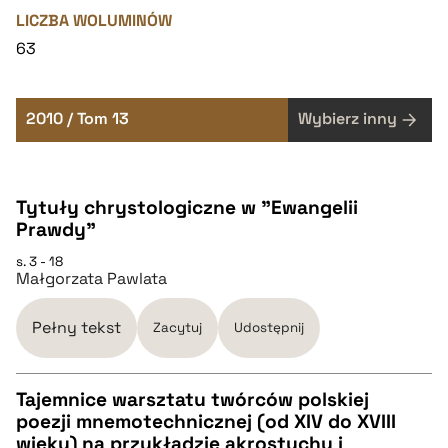
LICZBA WOLUMINÓW
63
2010 / Tom 13
Wybierz inny
Tytuły chrystologiczne w "Ewangelii
Prawdy"
s. 3 - 18
Małgorzata Pawlata
Pełny tekst
Zacytuj
Udostępnij
Tajemnice warsztatu twórców polskiej
poezji mnemotechnicznej (od XIV do XVIII
CZYSTY TEKST
wieku) na przykładzie akrostychu i