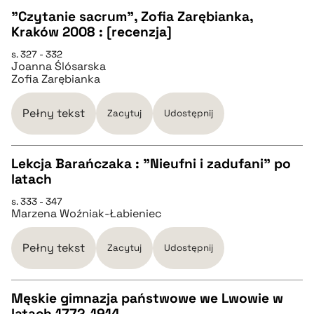
"Czytanie sacrum", Zofia Zarębianka,
Kraków 2008 : [recenzja]
pobierz cytat
CZYSTY TEKST
s. 327 - 332
Joanna Ślósarska
Zofia Zarębianka
pobierz cytat
Pełny tekst
Zacytuj
Udostępnij
BIBTEX
Lekcja Barańczaka : "Nieufni i zadufani" po
pobierz cytat
latach
CZYSTY TEKST
s. 333 - 347
Marzena Woźniak-Łabieniec
pobierz cytat
Pełny tekst
Zacytuj
Udostępnij
BIBTEX
Męskie gimnazja państwowe we Lwowie w
latach 1772-1914
pobierz cytat