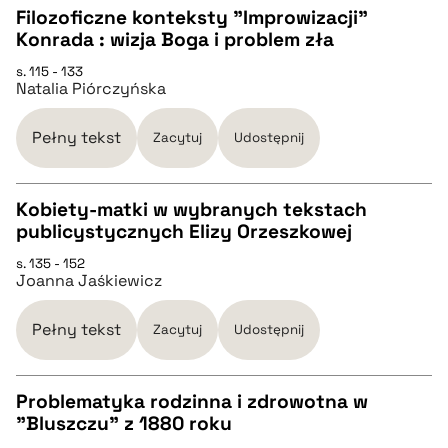
Filozoficzne konteksty "Improwizacji"
pobierz cytat
Konrada : wizja Boga i problem zła
CZYSTY TEKST
s. 115 - 133
Natalia Piórczyńska
pobierz cytat
Pełny tekst
Zacytuj
Udostępnij
BIBTEX
Kobiety-matki w wybranych tekstach
publicystycznych Elizy Orzeszkowej
pobierz cytat
CZYSTY TEKST
s. 135 - 152
Joanna Jaśkiewicz
pobierz cytat
Pełny tekst
Zacytuj
Udostępnij
BIBTEX
Problematyka rodzinna i zdrowotna w
"Bluszczu" z 1880 roku
pobierz cytat
CZYSTY TEKST