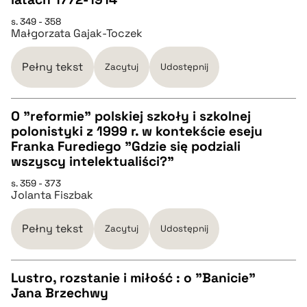
CZYSTY TEKST
s. 349 - 358
Małgorzata Gajak-Toczek
pobierz cytat
Pełny tekst
Zacytuj
Udostępnij
BIBTEX
O "reformie" polskiej szkoły i szkolnej
polonistyki z 1999 r. w kontekście eseju
pobierz cytat
CZYSTY TEKST
Franka Furediego "Gdzie się podziali
wszyscy intelektualiści?"
pobierz cytat
s. 359 - 373
Jolanta Fiszbak
BIBTEX
Pełny tekst
Zacytuj
Udostępnij
pobierz cytat
Lustro, rozstanie i miłość : o "Banicie"
Jana Brzechwy
CZYSTY TEKST