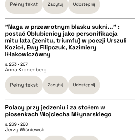
Pełny tekst
Zacytuj
Udostępnij
BIBTEX
"Naga w przewrotnym blasku sukni..." :
postać Oblubienicy jako personifikacja
pobierz cytat
CZYSTY TEKST
mitu lata (zenitu, triumfu) w poezji Urszuli
Kozioł, Ewy Filipczuk, Kazimiery
Iłłakowiczówny
pobierz cytat
s. 253 - 267
Anna Kronenberg
BIBTEX
Pełny tekst
Zacytuj
Udostępnij
pobierz cytat
Polacy przy jedzeniu i za stołem w
piosenkach Wojciecha Młynarskiego
CZYSTY TEKST
s. 269 - 280
Jerzy Wiśniewski
pobierz cytat