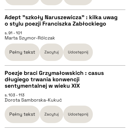
BIBTEX
Adept "szkoły Naruszewicza" : kilka uwag
o stylu poezji Franciszka Zabłockiego
pobierz cytat
CZYSTY TEKST
s. 91 - 101
Marta Szymor-Rólczak
pobierz cytat
Pełny tekst
Zacytuj
Udostępnij
BIBTEX
Poezje braci Grzymałowskich : casus
długiego trwania konwencji
pobierz cytat
CZYSTY TEKST
sentymentalnej w wieku XIX
s. 103 - 113
Dorota Samborska-Kukuć
pobierz cytat
Pełny tekst
Zacytuj
Udostępnij
BIBTEX