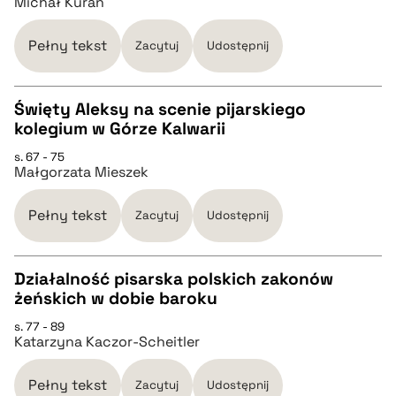
Michał Kuran
pobierz cytat
Pełny tekst
Zacytuj
Udostępnij
BIBTEX
Święty Aleksy na scenie pijarskiego
kolegium w Górze Kalwarii
pobierz cytat
CZYSTY TEKST
s. 67 - 75
Małgorzata Mieszek
pobierz cytat
Pełny tekst
Zacytuj
Udostępnij
BIBTEX
Działalność pisarska polskich zakonów
żeńskich w dobie baroku
pobierz cytat
CZYSTY TEKST
s. 77 - 89
Katarzyna Kaczor-Scheitler
pobierz cytat
Pełny tekst
Zacytuj
Udostępnij