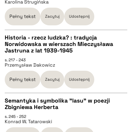
Karolina Strugińska
pobierz cytat
Pełny tekst
Zacytuj
Udostępnij
BIBTEX
Historia - rzecz ludzka? : tradycja
Norwidowska w wierszach Mieczysława
pobierz cytat
CZYSTY TEKST
Jastruna z lat 1939-1945
s. 217 - 243
Przemysław Dakowicz
pobierz cytat
Pełny tekst
Zacytuj
Udostępnij
BIBTEX
Semantyka i symbolika "lasu" w poezji
pobierz cytat
Zbigniewa Herberta
CZYSTY TEKST
s. 245 - 252
Konrad W. Tatarowski
pobierz cytat