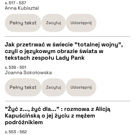
s. 517 - 537
Anna Kubisztal
pobierz cytat
Pełny tekst
Zacytuj
Udostępnij
BIBTEX
Jak przetrwać w świecie "totalnej wojny",
czyli o językowym obrazie świata w
pobierz cytat
CZYSTY TEKST
tekstach zespołu Lady Pank
s. 539 - 551
Joanna Sokołowska
pobierz cytat
Pełny tekst
Zacytuj
Udostępnij
BIBTEX
"Żyć z..., żyć dla..." : rozmowa z Alicją
pobierz cytat
Kapuścińską o jej życiu z mężem
CZYSTY TEKST
podróżnikiem
s. 553 - 562