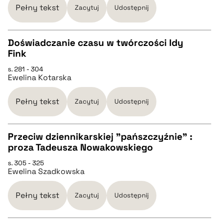
Pełny tekst
Zacytuj
Udostępnij
BIBTEX
Doświadczanie czasu w twórczości Idy
Fink
pobierz cytat
CZYSTY TEKST
s. 281 - 304
Ewelina Kotarska
pobierz cytat
Pełny tekst
Zacytuj
Udostępnij
BIBTEX
Przeciw dziennikarskiej "pańszczyźnie" :
proza Tadeusza Nowakowskiego
pobierz cytat
CZYSTY TEKST
s. 305 - 325
Ewelina Szadkowska
pobierz cytat
Pełny tekst
Zacytuj
Udostępnij
BIBTEX