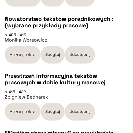
BIBTEX
Nowatorstwo tekstów poradnikowych :
(wybrane przykłady prasowe)
CZYSTY TEKST
pobierz cytat
s. 405 - 413
Monika Worsowicz
pobierz cytat
Pełny tekst
Zacytuj
Udostępnij
BIBTEX
Przestrzeń informacyjna tekstów
prasowych w dobie kultury masowej
pobierz cytat
CZYSTY TEKST
s. 415 - 422
Zbigniew Bednarek
pobierz cytat
Pełny tekst
Zacytuj
Udostępnij
BIBTEX
"Mediów obraz własny" na przykładzie