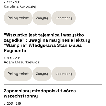
s. 177 - 188
Karolina Kołodziej
pobierz cytat
Pełny tekst
Zacytuj
Udostępnij
BIBTEX
"Wszystko jest tajemnicą i wszystko
pobierz cytat
zagadką" : uwagi na marginesie lektury
CZYSTY TEKST
"Wampira" Władysława Stanisława
Reymonta
pobierz cytat
s. 189 - 201
Adam Mazurkiewicz
BIBTEX
Pełny tekst
Zacytuj
Udostępnij
pobierz cytat
Zapomniany młodopolski twórca
wszechstronny
CZYSTY TEKST
s. 203 - 216