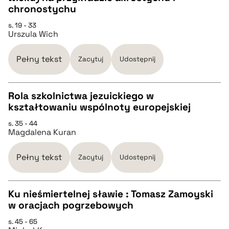
chronostychu
pobierz cytat
s. 19 - 33
Urszula Wich
BIBTEX
Pełny tekst
Zacytuj
Udostępnij
pobierz cytat
Rola szkolnictwa jezuickiego w
kształtowaniu wspólnoty europejskiej
CZYSTY TEKST
s. 35 - 44
Magdalena Kuran
pobierz cytat
Pełny tekst
Zacytuj
Udostępnij
BIBTEX
Ku nieśmiertelnej sławie : Tomasz Zamoyski
w oracjach pogrzebowych
pobierz cytat
CZYSTY TEKST
s. 45 - 65