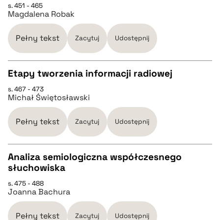
s. 451 - 465
Magdalena Robak
pobierz cytat
Pełny tekst
Zacytuj
Udostępnij
BIBTEX
Etapy tworzenia informacji radiowej
pobierz cytat
s. 467 - 473
CZYSTY TEKST
Michał Świętosławski
pobierz cytat
Pełny tekst
Zacytuj
Udostępnij
BIBTEX
Analiza semiologiczna współczesnego
słuchowiska
CZYSTY TEKST
pobierz cytat
s. 475 - 488
Joanna Bachura
pobierz cytat
Pełny tekst
Zacytuj
Udostępnij