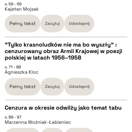
pobierz cytat
s. 59 - 69
Kajetan Mojsak
BIBTEX
Pełny tekst
Zacytuj
Udostępnij
pobierz cytat
"Tylko krasnoludków nie ma bo wyszły” :
cenzurowany obraz Armii Krajowej w poezji
CZYSTY TEKST
polskiej w latach 1956–1958
s. 71 - 88
Agnieszka Kloc
pobierz cytat
Pełny tekst
Zacytuj
Udostępnij
BIBTEX
Cenzura w okresie odwilży jako temat tabu
pobierz cytat
s. 89 - 97
CZYSTY TEKST
Marzenna Woźniak-Łabieniec