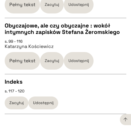
pobierz cytat
Pełny tekst
Zacytuj
Udostępnij
BIBTEX
Obyczajowe, ale czy obyczajne : wokół
intymnych zapisków Stefana Żeromskiego
CZYSTY TEKST
pobierz cytat
s. 99 - 116
Katarzyna Kościewicz
pobierz cytat
Pełny tekst
Zacytuj
Udostępnij
BIBTEX
Indeks
pobierz cytat
s. 117 - 120
CZYSTY TEKST
Zacytuj
Udostępnij
pobierz cytat
BIBTEX