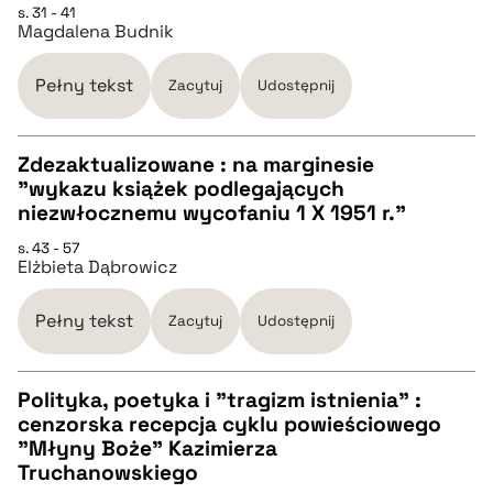
s. 31 - 41
Magdalena Budnik
BIBTEX
Pełny tekst
Zacytuj
Udostępnij
pobierz cytat
Zdezaktualizowane : na marginesie
"wykazu książek podlegających
CZYSTY TEKST
niezwłocznemu wycofaniu 1 X 1951 r."
s. 43 - 57
Elżbieta Dąbrowicz
pobierz cytat
Pełny tekst
Zacytuj
Udostępnij
BIBTEX
Polityka, poetyka i "tragizm istnienia" :
pobierz cytat
cenzorska recepcja cyklu powieściowego
CZYSTY TEKST
"Młyny Boże” Kazimierza
Truchanowskiego