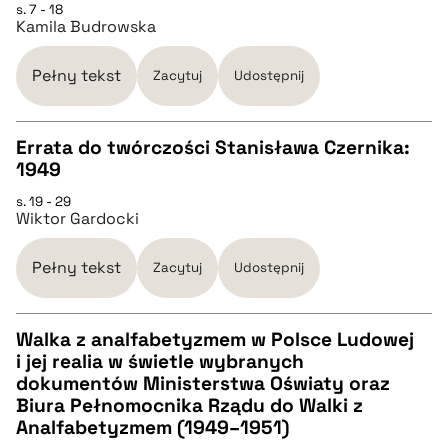
s. 7 - 18
Kamila Budrowska
pobierz cytat
Pełny tekst
Zacytuj
Udostępnij
BIBTEX
Errata do twórczości Stanisława Czernika:
pobierz cytat
1949
CZYSTY TEKST
s. 19 - 29
Wiktor Gardocki
pobierz cytat
Pełny tekst
Zacytuj
Udostępnij
BIBTEX
Walka z analfabetyzmem w Polsce Ludowej
i jej realia w świetle wybranych
pobierz cytat
CZYSTY TEKST
dokumentów Ministerstwa Oświaty oraz
Biura Pełnomocnika Rządu do Walki z
Analfabetyzmem (1949–1951)
pobierz cytat