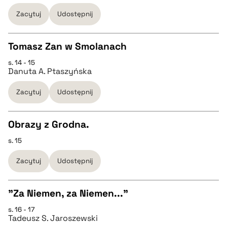
pobierz cytat
Zacytuj
Udostępnij
BIBTEX
Tomasz Zan w Smolanach
s. 14 - 15
pobierz cytat
CZYSTY TEKST
Danuta A. Ptaszyńska
Zacytuj
Udostępnij
pobierz cytat
Obrazy z Grodna.
BIBTEX
s. 15
CZYSTY TEKST
pobierz cytat
Zacytuj
Udostępnij
pobierz cytat
"Za Niemen, za Niemen..."
BIBTEX
s. 16 - 17
CZYSTY TEKST
Tadeusz S. Jaroszewski