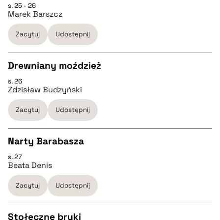
s. 25 - 26
CZYSTY TEKST
Marek Barszcz
pobierz cytat
Zacytuj
Udostępnij
pobierz cytat
Drewniany moździeż
BIBTEX
s. 26
CZYSTY TEKST
Zdzisław Budzyński
pobierz cytat
Zacytuj
Udostępnij
pobierz cytat
Narty Barabasza
BIBTEX
s. 27
CZYSTY TEKST
Beata Denis
pobierz cytat
Zacytuj
Udostępnij
pobierz cytat
Stołeczne bruki
BIBTEX