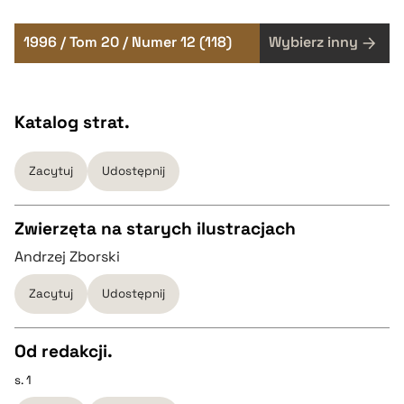
1996 / Tom 20 / Numer 12 (118)
Wybierz inny
Katalog strat.
Zacytuj
Udostępnij
Zwierzęta na starych ilustracjach
Andrzej Zborski
CZYSTY TEKST
Zacytuj
Udostępnij
pobierz cytat
Od redakcji.
BIBTEX
s. 1
CZYSTY TEKST