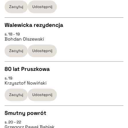
pobierz cytat
Zacytuj
Udostępnij
pobierz cytat
Walewicka rezydencja
BIBTEX
s. 18 - 19
CZYSTY TEKST
Bohdan Olszewski
pobierz cytat
Zacytuj
Udostępnij
pobierz cytat
80 lat Pruszkowa
BIBTEX
s. 19
CZYSTY TEKST
Krzysztof Nowiński
pobierz cytat
Zacytuj
Udostępnij
pobierz cytat
Smutny powrót
BIBTEX
s. 20 - 22
CZYSTY TEKST
Grzegorz Paweł Bąbiak