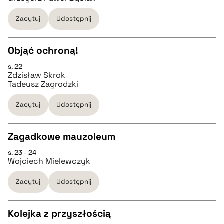
pobierz cytat
Zacytuj
Udostępnij
pobierz cytat
Objąć ochroną!
BIBTEX
s. 22
CZYSTY TEKST
Zdzisław Skrok
pobierz cytat
Tadeusz Zagrodzki
pobierz cytat
Zacytuj
Udostępnij
BIBTEX
Zagadkowe mauzoleum
s. 23 - 24
CZYSTY TEKST
pobierz cytat
Wojciech Mielewczyk
Zacytuj
Udostępnij
pobierz cytat
Kolejka z przyszłością
BIBTEX