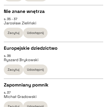
Nie znane wnętrza
BIBTEX
s. 35 - 37
CZYSTY TEKST
Jarosław Zieliński
pobierz cytat
Zacytuj
Udostępnij
pobierz cytat
Europejskie dziedzictwo
BIBTEX
s. 36
CZYSTY TEKST
Ryszard Brykowski
pobierz cytat
Zacytuj
Udostępnij
pobierz cytat
Zapomniany pomnik
BIBTEX
s. 37
CZYSTY TEKST
Michał Gradowski
pobierz cytat
Zacytuj
Udostępnij