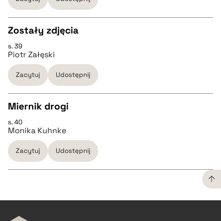
pobierz cytat
Zostały zdjęcia
BIBTEX
s. 39
CZYSTY TEKST
Piotr Załęski
pobierz cytat
Zacytuj
Udostępnij
pobierz cytat
Miernik drogi
BIBTEX
s. 40
CZYSTY TEKST
Monika Kuhnke
pobierz cytat
Zacytuj
Udostępnij
pobierz cytat
BIBTEX
CZYSTY TEKST
pobierz cytat