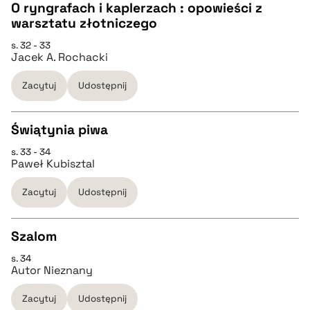
O ryngrafach i kaplerzach : opowieści z
BIBTEX
warsztatu złotniczego
CZYSTY TEKST
s. 32 - 33
pobierz cytat
Jacek A. Rochacki
pobierz cytat
Zacytuj
Udostępnij
BIBTEX
Świątynia piwa
s. 33 - 34
pobierz cytat
CZYSTY TEKST
Paweł Kubisztal
Zacytuj
Udostępnij
pobierz cytat
Szalom
BIBTEX
s. 34
CZYSTY TEKST
Autor Nieznany
pobierz cytat
Zacytuj
Udostępnij
pobierz cytat