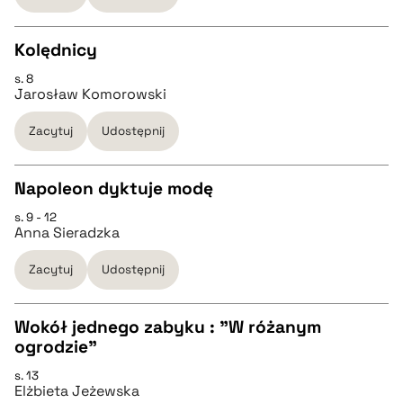
Kolędnicy
BIBTEX
s. 8
CZYSTY TEKST
Jarosław Komorowski
pobierz cytat
Zacytuj
Udostępnij
pobierz cytat
Napoleon dyktuje modę
BIBTEX
s. 9 - 12
CZYSTY TEKST
Anna Sieradzka
pobierz cytat
Zacytuj
Udostępnij
pobierz cytat
Wokół jednego zabyku : "W różanym
BIBTEX
ogrodzie"
CZYSTY TEKST
s. 13
pobierz cytat
Elżbieta Jeżewska