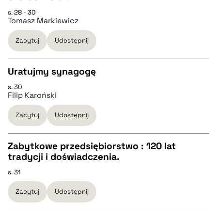
s. 28 - 30
CZYSTY TEKST
Tomasz Markiewicz
pobierz cytat
Zacytuj
Udostępnij
pobierz cytat
Uratujmy synagogę
BIBTEX
s. 30
CZYSTY TEKST
Filip Karoński
pobierz cytat
Zacytuj
Udostępnij
pobierz cytat
Zabytkowe przedsiębiorstwo : 120 lat
BIBTEX
tradycji i doświadczenia.
CZYSTY TEKST
s. 31
pobierz cytat
Zacytuj
Udostępnij
pobierz cytat