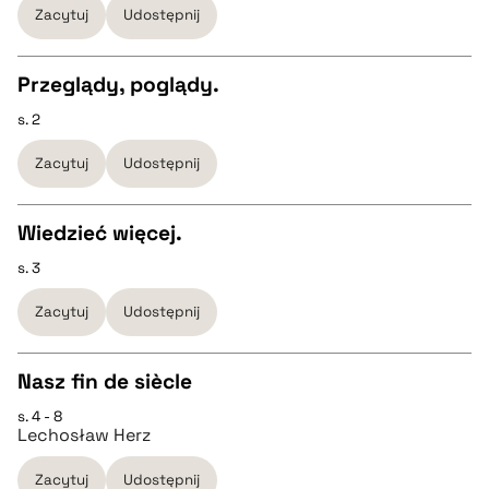
Zacytuj
Udostępnij
pobierz cytat
pobierz cytat
Przeglądy, poglądy.
BIBTEX
s. 2
CZYSTY TEKST
Zacytuj
Udostępnij
pobierz cytat
pobierz cytat
Wiedzieć więcej.
BIBTEX
s. 3
CZYSTY TEKST
Zacytuj
Udostępnij
pobierz cytat
pobierz cytat
Nasz fin de siècle
BIBTEX
s. 4 - 8
CZYSTY TEKST
Lechosław Herz
pobierz cytat
Zacytuj
Udostępnij
pobierz cytat