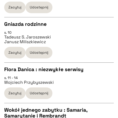
Zacytuj
Udostępnij
pobierz cytat
Gniazda rodzinne
BIBTEX
s. 10
CZYSTY TEKST
Tadeusz S. Jaroszewski
pobierz cytat
Janusz Miliszkiewicz
pobierz cytat
Zacytuj
Udostępnij
BIBTEX
Flora Danica : niezwykłe serwisy
s. 11 - 14
CZYSTY TEKST
pobierz cytat
Wojciech Przybyszewski
Zacytuj
Udostępnij
pobierz cytat
Wokół jednego zabytku : Samaria,
BIBTEX
Samarytanie i Rembrandt