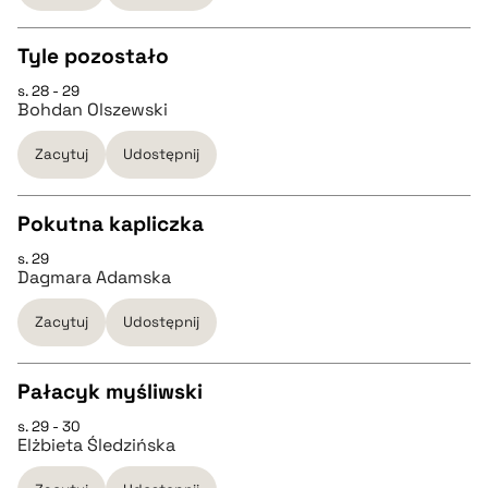
Tyle pozostało
BIBTEX
s. 28 - 29
CZYSTY TEKST
Bohdan Olszewski
pobierz cytat
Zacytuj
Udostępnij
pobierz cytat
Pokutna kapliczka
BIBTEX
s. 29
CZYSTY TEKST
Dagmara Adamska
pobierz cytat
Zacytuj
Udostępnij
pobierz cytat
Pałacyk myśliwski
BIBTEX
s. 29 - 30
CZYSTY TEKST
Elżbieta Śledzińska
pobierz cytat