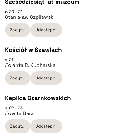
Sześćdziesiąt lat muzeum
BIBTEX
s. 20 - 21
CZYSTY TEKST
Stanisław Szpilewski
pobierz cytat
Zacytuj
Udostępnij
pobierz cytat
Kościół w Szawlach
BIBTEX
s. 21
CZYSTY TEKST
Jolanta B. Kucharska
pobierz cytat
Zacytuj
Udostępnij
pobierz cytat
Kaplica Czarnkowskich
BIBTEX
s. 22 - 23
CZYSTY TEKST
Jowita Bera
pobierz cytat
Zacytuj
Udostępnij
pobierz cytat