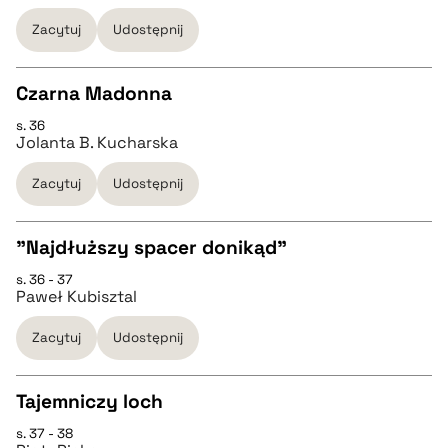
Zacytuj
Udostępnij
pobierz cytat
Czarna Madonna
BIBTEX
s. 36
CZYSTY TEKST
Jolanta B. Kucharska
pobierz cytat
Zacytuj
Udostępnij
pobierz cytat
"Najdłuższy spacer donikąd"
BIBTEX
s. 36 - 37
CZYSTY TEKST
Paweł Kubisztal
pobierz cytat
Zacytuj
Udostępnij
pobierz cytat
Tajemniczy loch
BIBTEX
s. 37 - 38
CZYSTY TEKST