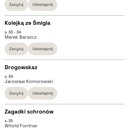
Zacytuj
Udostępnij
pobierz cytat
Kolejką ze Śmigla
BIBTEX
s. 33 - 34
CZYSTY TEKST
Marek Barszcz
pobierz cytat
Zacytuj
Udostępnij
pobierz cytat
Drogowskaz
BIBTEX
s. 34
CZYSTY TEKST
Jarosław Komorowski
pobierz cytat
Zacytuj
Udostępnij
pobierz cytat
Zagadki schronów
BIBTEX
s. 35
CZYSTY TEKST
Witold Fontner
pobierz cytat