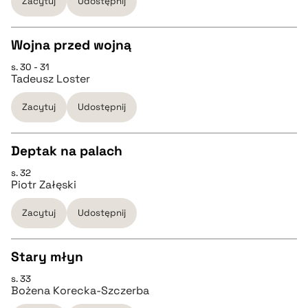
Zacytuj
Udostępnij
pobierz cytat
Wojna przed wojną
BIBTEX
s. 30 - 31
CZYSTY TEKST
Tadeusz Loster
pobierz cytat
Zacytuj
Udostępnij
pobierz cytat
Deptak na palach
BIBTEX
s. 32
CZYSTY TEKST
Piotr Załęski
pobierz cytat
Zacytuj
Udostępnij
pobierz cytat
Stary młyn
BIBTEX
s. 33
CZYSTY TEKST
Bożena Korecka-Szczerba
pobierz cytat