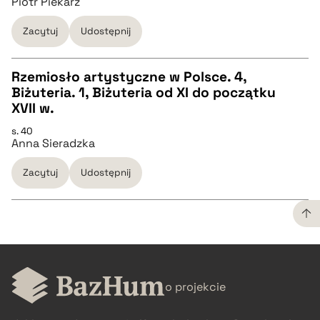
Piotr Piekarz
pobierz cytat
Zacytuj
Udostępnij
pobierz cytat
Rzemiosło artystyczne w Polsce. 4,
BIBTEX
Biżuteria. 1, Biżuteria od XI do początku
CZYSTY TEKST
XVII w.
pobierz cytat
s. 40
Anna Sieradzka
pobierz cytat
Zacytuj
Udostępnij
BIBTEX
pobierz cytat
CZYSTY TEKST
o projekcie
pobierz cytat