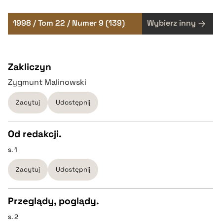
1998 / Tom 22 / Numer 9 (139)
Wybierz inny
Zakliczyn
Zygmunt Malinowski
Zacytuj
Udostępnij
Od redakcji.
s. 1
CZYSTY TEKST
Zacytuj
Udostępnij
pobierz cytat
Przeglądy, poglądy.
BIBTEX
s. 2
CZYSTY TEKST