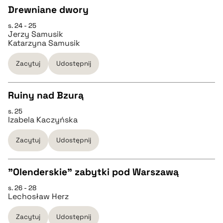
Drewniane dwory
BIBTEX
s. 24 - 25
CZYSTY TEKST
Jerzy Samusik
pobierz cytat
Katarzyna Samusik
pobierz cytat
Zacytuj
Udostępnij
BIBTEX
Ruiny nad Bzurą
s. 25
CZYSTY TEKST
pobierz cytat
Izabela Kaczyńska
Zacytuj
Udostępnij
pobierz cytat
"Olenderskie" zabytki pod Warszawą
BIBTEX
s. 26 - 28
CZYSTY TEKST
Lechosław Herz
pobierz cytat
Zacytuj
Udostępnij
pobierz cytat