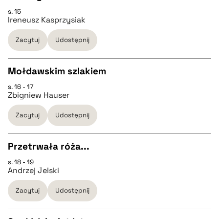
CZYSTY TEKST
s. 15
pobierz cytat
Ireneusz Kasprzysiak
pobierz cytat
Zacytuj
Udostępnij
BIBTEX
Mołdawskim szlakiem
s. 16 - 17
pobierz cytat
CZYSTY TEKST
Zbigniew Hauser
Zacytuj
Udostępnij
pobierz cytat
Przetrwała róża...
BIBTEX
s. 18 - 19
CZYSTY TEKST
Andrzej Jelski
pobierz cytat
Zacytuj
Udostępnij
pobierz cytat