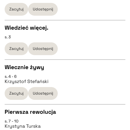
Zacytuj
Udostępnij
pobierz cytat
pobierz cytat
Wiedzieć więcej.
BIBTEX
s. 3
CZYSTY TEKST
Zacytuj
Udostępnij
pobierz cytat
pobierz cytat
Wiecznie żywy
BIBTEX
s. 4 - 6
CZYSTY TEKST
Krzysztof Stefański
pobierz cytat
Zacytuj
Udostępnij
pobierz cytat
Pierwsza rewolucja
BIBTEX
s. 7 - 10
CZYSTY TEKST
Krystyna Turska
pobierz cytat