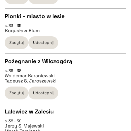
BIBTEX
Pionki - miasto w lesie
s. 33 - 35
pobierz cytat
CZYSTY TEKST
Bogusław Blum
Zacytuj
Udostępnij
pobierz cytat
Pożegnanie z Wilczogórą
BIBTEX
s. 36 - 38
CZYSTY TEKST
Waldemar Baraniewski
pobierz cytat
Tadeusz S. Jaroszewski
pobierz cytat
Zacytuj
Udostępnij
BIBTEX
Lalewicz w Zalesiu
s. 38 - 39
CZYSTY TEKST
pobierz cytat
Jerzy S. Majewski