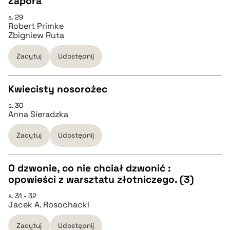
Zapora
BIBTEX
s. 29
CZYSTY TEKST
Robert Primke
pobierz cytat
Zbigniew Ruta
pobierz cytat
Zacytuj
Udostępnij
BIBTEX
Kwiecisty nosorożec
s. 30
CZYSTY TEKST
pobierz cytat
Anna Sieradzka
Zacytuj
Udostępnij
pobierz cytat
O dzwonie, co nie chciał dzwonić :
BIBTEX
opowieści z warsztatu złotniczego. (3)
CZYSTY TEKST
s. 31 - 32
pobierz cytat
Jacek A. Rosochacki
pobierz cytat
Zacytuj
Udostępnij