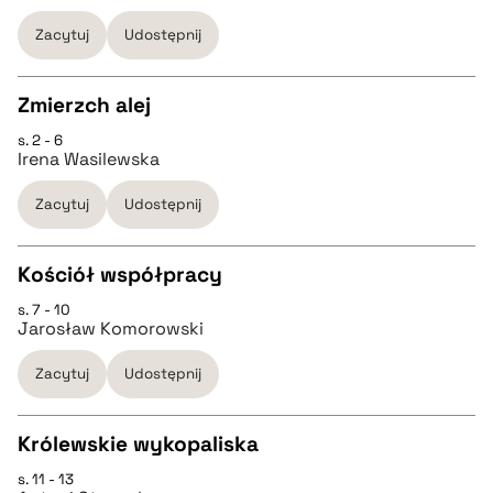
Zacytuj
Udostępnij
pobierz cytat
pobierz cytat
Zmierzch alej
BIBTEX
s. 2 - 6
CZYSTY TEKST
Irena Wasilewska
pobierz cytat
Zacytuj
Udostępnij
pobierz cytat
Kościół współpracy
BIBTEX
s. 7 - 10
CZYSTY TEKST
Jarosław Komorowski
pobierz cytat
Zacytuj
Udostępnij
pobierz cytat
Królewskie wykopaliska
BIBTEX
s. 11 - 13
CZYSTY TEKST