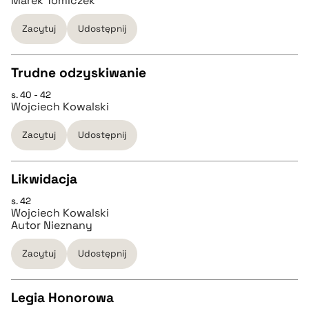
Marek Tomiczek
pobierz cytat
Zacytuj
Udostępnij
BIBTEX
Trudne odzyskiwanie
s. 40 - 42
CZYSTY TEKST
pobierz cytat
Wojciech Kowalski
Zacytuj
Udostępnij
pobierz cytat
Likwidacja
BIBTEX
s. 42
CZYSTY TEKST
Wojciech Kowalski
pobierz cytat
Autor Nieznany
pobierz cytat
Zacytuj
Udostępnij
BIBTEX
Legia Honorowa