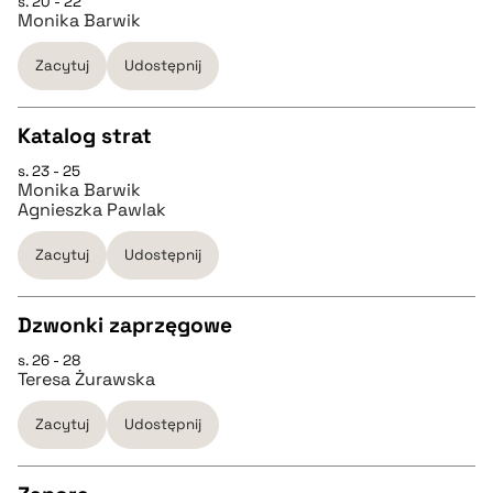
s. 20 - 22
CZYSTY TEKST
Monika Barwik
pobierz cytat
Zacytuj
Udostępnij
pobierz cytat
Katalog strat
BIBTEX
s. 23 - 25
CZYSTY TEKST
Monika Barwik
pobierz cytat
Agnieszka Pawlak
pobierz cytat
Zacytuj
Udostępnij
BIBTEX
Dzwonki zaprzęgowe
s. 26 - 28
CZYSTY TEKST
pobierz cytat
Teresa Żurawska
Zacytuj
Udostępnij
pobierz cytat