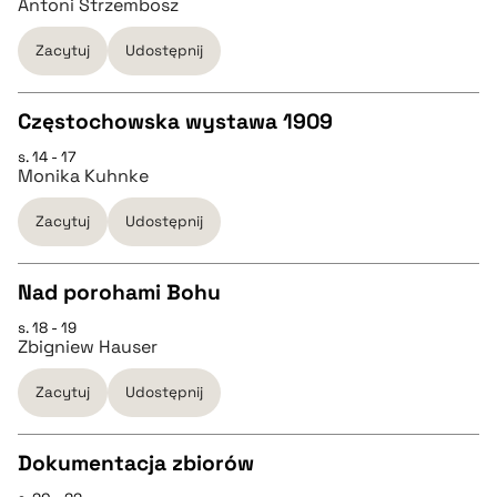
Antoni Strzembosz
pobierz cytat
Zacytuj
Udostępnij
pobierz cytat
Częstochowska wystawa 1909
BIBTEX
s. 14 - 17
CZYSTY TEKST
Monika Kuhnke
pobierz cytat
Zacytuj
Udostępnij
pobierz cytat
Nad porohami Bohu
BIBTEX
s. 18 - 19
CZYSTY TEKST
Zbigniew Hauser
pobierz cytat
Zacytuj
Udostępnij
pobierz cytat
Dokumentacja zbiorów
BIBTEX