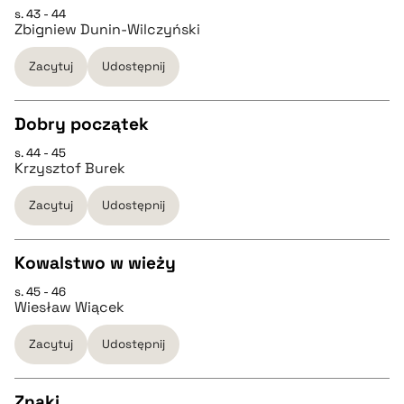
s. 43 - 44
CZYSTY TEKST
pobierz cytat
Zbigniew Dunin-Wilczyński
Zacytuj
Udostępnij
pobierz cytat
Dobry początek
BIBTEX
s. 44 - 45
CZYSTY TEKST
Krzysztof Burek
pobierz cytat
Zacytuj
Udostępnij
pobierz cytat
Kowalstwo w wieży
BIBTEX
s. 45 - 46
CZYSTY TEKST
Wiesław Wiącek
pobierz cytat
Zacytuj
Udostępnij
pobierz cytat
Znaki