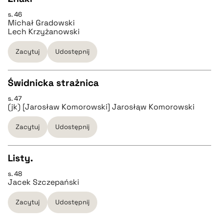
BIBTEX
s. 46
CZYSTY TEKST
Michał Gradowski
pobierz cytat
Lech Krzyżanowski
pobierz cytat
Zacytuj
Udostępnij
BIBTEX
Świdnicka strażnica
s. 47
CZYSTY TEKST
pobierz cytat
(jk) [Jarosław Komorowski] Jarosłąw Komorowski
Zacytuj
Udostępnij
pobierz cytat
Listy.
BIBTEX
s. 48
CZYSTY TEKST
Jacek Szczepański
pobierz cytat
Zacytuj
Udostępnij
pobierz cytat