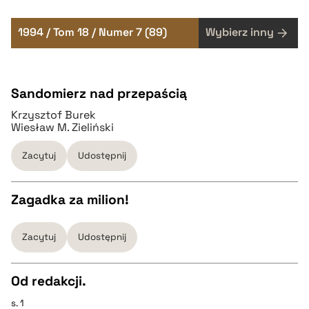
1994 / Tom 18 / Numer 7 (89)
Wybierz inny
Sandomierz nad przepaścią
Krzysztof Burek
Wiesław M. Zieliński
Zacytuj
Udostępnij
Zagadka za milion!
CZYSTY TEKST
Zacytuj
Udostępnij
pobierz cytat
Od redakcji.
s. 1
BIBTEX
CZYSTY TEKST