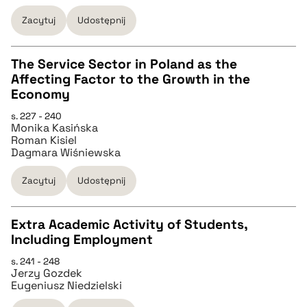
Zacytuj
Udostępnij
BIBTEX
The Service Sector in Poland as the
Affecting Factor to the Growth in the
pobierz cytat
CZYSTY TEKST
Economy
s. 227 - 240
Monika Kasińska
pobierz cytat
Roman Kisiel
Dagmara Wiśniewska
BIBTEX
Zacytuj
Udostępnij
pobierz cytat
Extra Academic Activity of Students,
Including Employment
CZYSTY TEKST
s. 241 - 248
Jerzy Gozdek
Eugeniusz Niedzielski
pobierz cytat