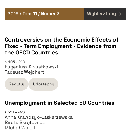
2016 / Tom 11 / Numer 3
Wybierz inny
Controversies on the Economic Effects of
Fixed - Term Employment - Evidence from
the OECD Countries
s. 195 - 210
Eugeniusz Kwuatkowski
Tadeusz Wejchert
Zacytuj
Udostępnij
Unemployment in Selected EU Countries
s. 211 - 226
CZYSTY TEKST
Anna Krawczyk-Łaskarzewska
Biruta Skrętowicz
Michał Wójcik
pobierz cytat