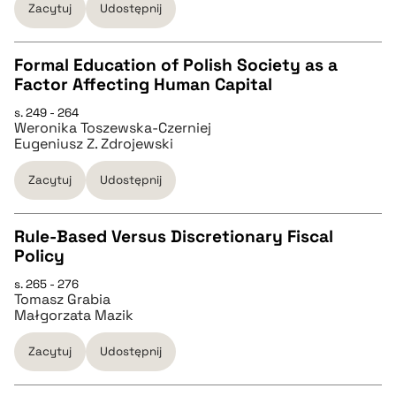
Zacytuj
Udostępnij
BIBTEX
Formal Education of Polish Society as a
Factor Affecting Human Capital
pobierz cytat
CZYSTY TEKST
s. 249 - 264
Weronika Toszewska-Czerniej
Eugeniusz Z. Zdrojewski
pobierz cytat
Zacytuj
Udostępnij
BIBTEX
Rule-Based Versus Discretionary Fiscal
Policy
pobierz cytat
CZYSTY TEKST
s. 265 - 276
Tomasz Grabia
Małgorzata Mazik
pobierz cytat
Zacytuj
Udostępnij
BIBTEX