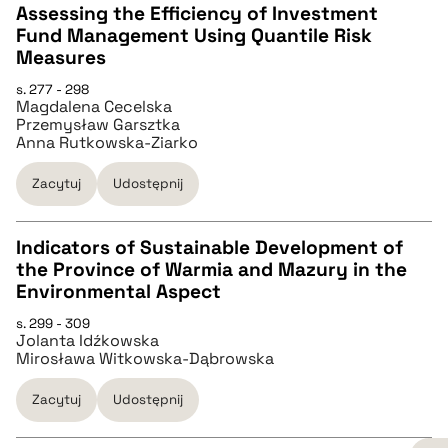
Assessing the Efficiency of Investment
Fund Management Using Quantile Risk
pobierz cytat
CZYSTY TEKST
Measures
s. 277 - 298
Magdalena Cecelska
pobierz cytat
Przemysław Garsztka
Anna Rutkowska-Ziarko
BIBTEX
Zacytuj
Udostępnij
pobierz cytat
Indicators of Sustainable Development of
the Province of Warmia and Mazury in the
CZYSTY TEKST
Environmental Aspect
s. 299 - 309
Jolanta Idźkowska
pobierz cytat
Mirosława Witkowska-Dąbrowska
Zacytuj
Udostępnij
BIBTEX