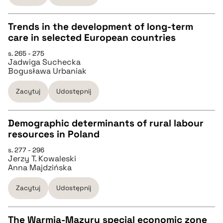
BIBTEX
Trends in the development of long-term
care in selected European countries
CZYSTY TEKST
pobierz cytat
s. 265 - 275
Jadwiga Suchecka
Bogusława Urbaniak
pobierz cytat
Zacytuj
Udostępnij
BIBTEX
Demographic determinants of rural labour
resources in Poland
pobierz cytat
CZYSTY TEKST
s. 277 - 296
Jerzy T. Kowaleski
Anna Majdzińska
pobierz cytat
Zacytuj
Udostępnij
BIBTEX
The Warmia-Mazury special economic zone