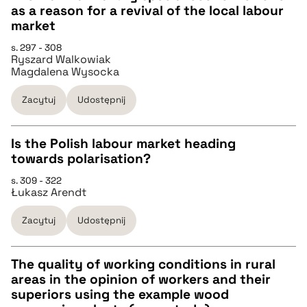
as a reason for a revival of the local labour
pobierz cytat
CZYSTY TEKST
market
s. 297 - 308
Ryszard Walkowiak
pobierz cytat
Magdalena Wysocka
Zacytuj
Udostępnij
BIBTEX
Is the Polish labour market heading
pobierz cytat
towards polarisation?
CZYSTY TEKST
s. 309 - 322
Łukasz Arendt
pobierz cytat
Zacytuj
Udostępnij
BIBTEX
The quality of working conditions in rural
areas in the opinion of workers and their
pobierz cytat
CZYSTY TEKST
superiors using the example wood