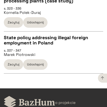
processing plants (case study)
pobierz cytat
s. 323 - 336
Kornelia Polek-Duraj
BIBTEX
Zacytuj
Udostępnij
pobierz cytat
State policy addressing illegal foreign
employment in Poland
CZYSTY TEKST
s. 337 - 347
Marek Piotrowski
pobierz cytat
Zacytuj
Udostępnij
BIBTEX
pobierz cytat
CZYSTY TEKST
o projekcie
pobierz cytat