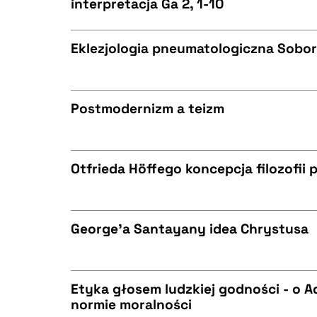
interpretacja Ga 2, 1-10
CZYSTY TEKST
BIBTEX
Eklezjologia pneumatologiczna Sobor
CZYSTY TEKST
BIBTEX
Postmodernizm a teizm
CZYSTY TEKST
BIBTEX
Otfrieda Höffego koncepcja filozofii 
CZYSTY TEKST
BIBTEX
George'a Santayany idea Chrystusa
CZYSTY TEKST
BIBTEX
Etyka głosem ludzkiej godności - o 
normie moralności