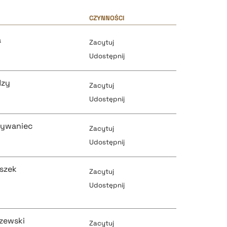
CZYNNOŚCI
a
Zacytuj
Udostępnij
dzy
Zacytuj
Udostępnij
bywaniec
Zacytuj
pobierz cytat
Udostępnij
szek
Zacytuj
pobierz cytat
Udostępnij
pobierz cytat
pobierz cytat
szewski
Zacytuj