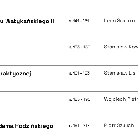
u Watykańskiego II
Leon Siwecki
s. 141 - 151
Stanisław Ko
s. 153 - 159
praktycznej
Stanisław Lis
s. 161 - 183
Wojciech Piet
s. 185 - 190
Adama Rodzińskiego
Piotr Szulich
s. 191 - 217