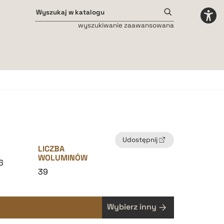
wyszukiwanie zaawansowana
Odstępy międzyliterowe
małe
średnie
duże
Udostępnij
LICZBA
WOLUMINÓW
6
39
Wybierz inny