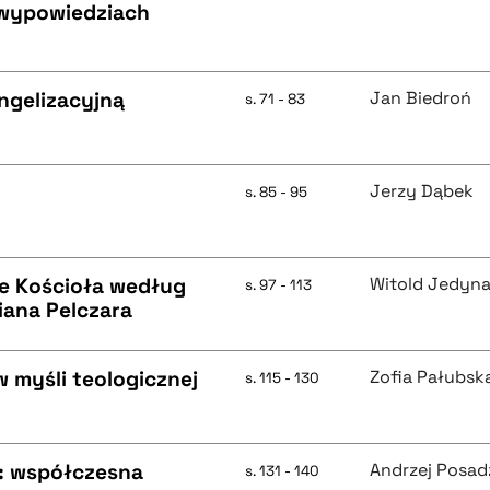
wypowiedziach
ngelizacyjną
Jan Biedroń
s. 71 - 83
Jerzy Dąbek
s. 85 - 95
ze Kościoła według
Witold Jedyn
s. 97 - 113
iana Pelczara
 myśli teologicznej
Zofia Pałubsk
s. 115 - 130
 : współczesna
Andrzej Posad
s. 131 - 140