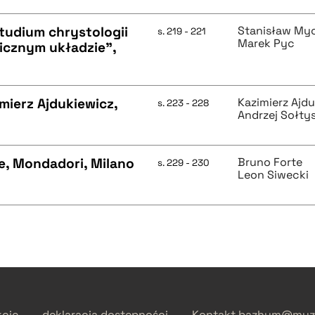
tudium chrystologii
Stanisław My
s. 219 - 221
Marek Pyc
gicznym układzie",
imierz Ajdukiewicz,
Kazimierz Ajd
s. 223 - 228
Andrzej Sołty
te, Mondadori, Milano
Bruno Forte
s. 229 - 230
Leon Siwecki
kcie
deklaracja dostępności
Kontakt
bazhum@muzh