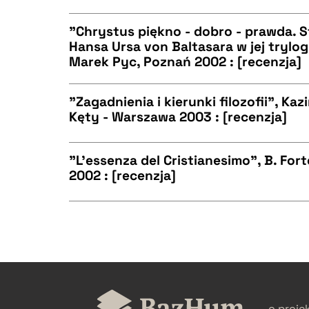
CZYSTY TEKST
BIBTEX
"Chrystus piękno - dobro - prawda. S
Hansa Ursa von Baltasara w jej trylo
Marek Pyc, Poznań 2002 : [recenzja]
CZYSTY TEKST
BIBTEX
"Zagadnienia i kierunki filozofii", Kaz
Kęty - Warszawa 2003 : [recenzja]
CZYSTY TEKST
BIBTEX
"L'essenza del Cristianesimo", B. For
2002 : [recenzja]
CZYSTY TEKST
BIBTEX
CZYSTY TEKST
BIBTEX
o proje