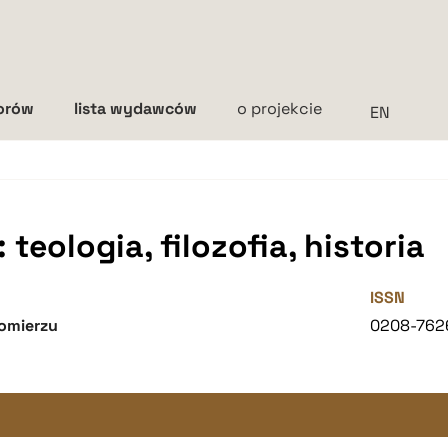
torów
lista wydawców
o projekcie
Interlinia
mała
średnia
duża
teologia, filozofia, historia
ISSN
omierzu
0208-762