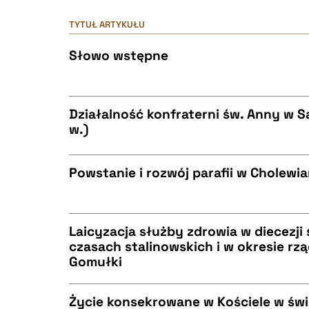
TYTUŁ ARTYKUŁU
Słowo wstępne
Działalność konfraterni św. Anny w S
w.)
CZYSTY TEKST
Powstanie i rozwój parafii w Cholewi
CZYSTY TEKST
BIBTEX
Laicyzacja służby zdrowia w diecezji
czasach stalinowskich i w okresie r
Gomułki
CZYSTY TEKST
BIBTEX
Życie konsekrowane w Kościele w św