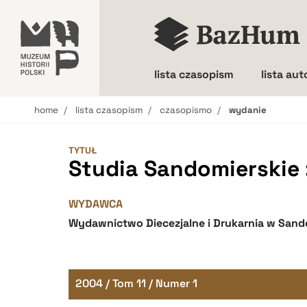
lista czasopism
lista au
home
lista czasopism
czasopismo
wydanie
Wielkość liter
TYTUŁ
Studia Sandomierskie : 
WYDAWCA
Wydawnictwo Diecezjalne i Drukarnia w Sand
2004 / Tom 11 / Numer 1