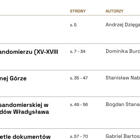
STRONY
AUTORZY
Andrzej Dzięg
s. 5
andomierzu (XV-XVIII
Dominika Bur
s. 7 - 34
anej Górze
Stanisław Na
s. 35 - 47
 sandomierskiej w
Bogdan Stana
s. 49 - 56
ządów Władysława
ietle dokumentów
Gabriel Barto
s. 57 - 70