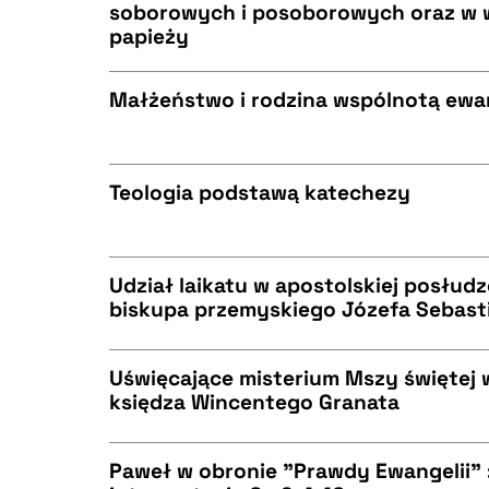
soborowych i posoborowych oraz w 
papieży
CZYSTY TEKST
BIBTEX
Małżeństwo i rodzina wspólnotą ewa
CZYSTY TEKST
BIBTEX
Teologia podstawą katechezy
CZYSTY TEKST
BIBTEX
Udział laikatu w apostolskiej posłud
biskupa przemyskiego Józefa Sebast
CZYSTY TEKST
BIBTEX
Uświęcające misterium Mszy świętej w
księdza Wincentego Granata
CZYSTY TEKST
BIBTEX
Paweł w obronie "Prawdy Ewangelii"