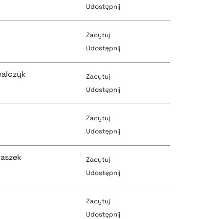
Udostępnij
pobierz cytat
Zacytuj
pobierz cytat
Udostępnij
pobierz cytat
walczyk
Zacytuj
pobierz cytat
Udostępnij
pobierz cytat
Zacytuj
pobierz cytat
Udostępnij
pobierz cytat
raszek
Zacytuj
pobierz cytat
Udostępnij
pobierz cytat
Zacytuj
pobierz cytat
Udostępnij
pobierz cytat