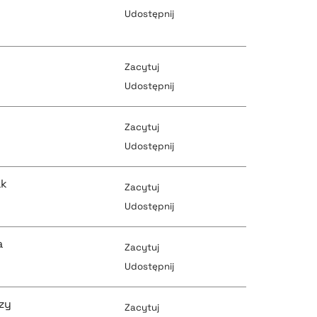
pobierz cytat
Udostępnij
pobierz cytat
pobierz cytat
Zacytuj
Udostępnij
Zacytuj
pobierz cytat
pobierz cytat
Udostępnij
ak
Zacytuj
pobierz cytat
Udostępnij
pobierz cytat
a
Zacytuj
pobierz cytat
Udostępnij
pobierz cytat
zy
Zacytuj
pobierz cytat