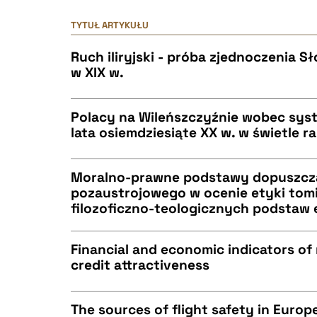
TYTUŁ ARTYKUŁU
Ruch iliryjski - próba zjednoczenia 
w XIX w.
Polacy na Wileńszczyźnie wobec syst
lata osiemdziesiąte XX w. w świetle 
CZYSTY TEKST
Moralno-prawne podstawy dopuszcza
pozaustrojowego w ocenie etyki tomi
filozoficzno-teologicznych podstaw 
CZYSTY TEKST
BIBTEX
Financial and economic indicators of
credit attractiveness
CZYSTY TEKST
BIBTEX
The sources of flight safety in Euro