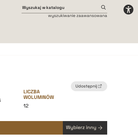
wyszukiwanie zaawansowana
Odstępy międzyliterowe
małe
średnie
duże
Udostępnij
LICZBA
WOLUMINÓW
4
12
Wybierz inny