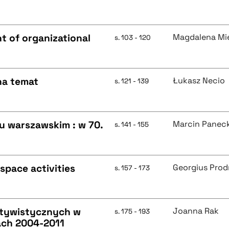
ht of organizational
Magdalena Mi
s. 103 - 120
 na temat
Łukasz Necio
s. 121 - 139
u warszawskim : w 70.
Marcin Paneck
s. 141 - 155
space activities
Georgius Pro
s. 157 - 173
atywistycznych w
Joanna Rak
s. 175 - 193
ach 2004-2011