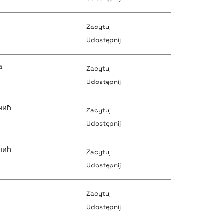
Zacytuj
pobierz cytat
Udostępnij
pobierz cytat
a
Zacytuj
pobierz cytat
Udostępnij
pobierz cytat
нић
Zacytuj
pobierz cytat
Udostępnij
pobierz cytat
нић
Zacytuj
pobierz cytat
Udostępnij
pobierz cytat
Zacytuj
pobierz cytat
Udostępnij
pobierz cytat