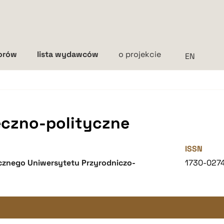
torów
lista wydawców
o projekcie
Interlinia
mała
średnia
duża
eczno-polityczne
ISSN
znego Uniwersytetu Przyrodniczo-
1730-027