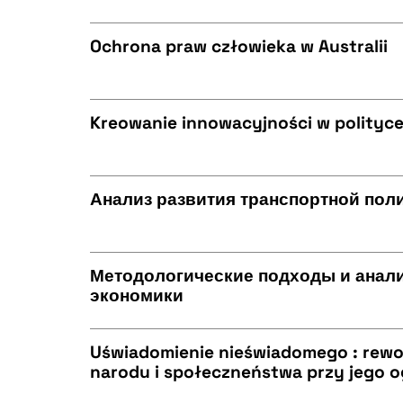
CZYSTY TEKST
BIBTEX
Ochrona praw człowieka w Australii
CZYSTY TEKST
BIBTEX
Kreowanie innowacyjności w polityce
CZYSTY TEKST
BIBTEX
Анализ развития транспортной пол
CZYSTY TEKST
BIBTEX
Методологические подходы и анали
экономики
CZYSTY TEKST
BIBTEX
Uświadomienie nieświadomego : rewo
narodu i społeczneństwa przy jego 
CZYSTY TEKST