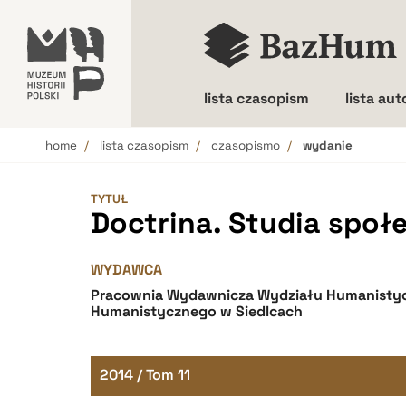
lista czasopism
lista au
home
lista czasopism
czasopismo
wydanie
Wielkość liter
TYTUŁ
Doctrina. Studia społ
WYDAWCA
Pracownia Wydawnicza Wydziału Humanistyc
Humanistycznego w Siedlcach
2014 / Tom 11