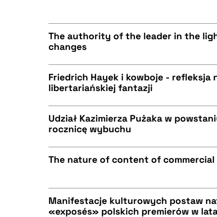
CZYSTY TEKST
BIBTEX
The authority of the leader in the lig
changes
CZYSTY TEKST
BIBTEX
Friedrich Hayek i kowboje - refleksja
libertariańskiej fantazji
CZYSTY TEKST
BIBTEX
Udział Kazimierza Pużaka w powstani
rocznicę wybuchu
CZYSTY TEKST
BIBTEX
The nature of content of commercial 
CZYSTY TEKST
BIBTEX
Manifestacje kulturowych postaw n
«exposés» polskich premierów w lat