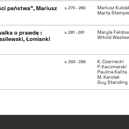
ci państwa", Mariusz
Mariusz Kubia
s. 275 - 280
Marta Stempi
walka o prawdę :
Maryla Fałdo
s. 281 - 291
Witold Wasile
silewski, Łomianki
K. Czarnecki
s. 293 - 298
P. Kaczmarski
Paulina Kalita
M. Karolak
Guy Standing