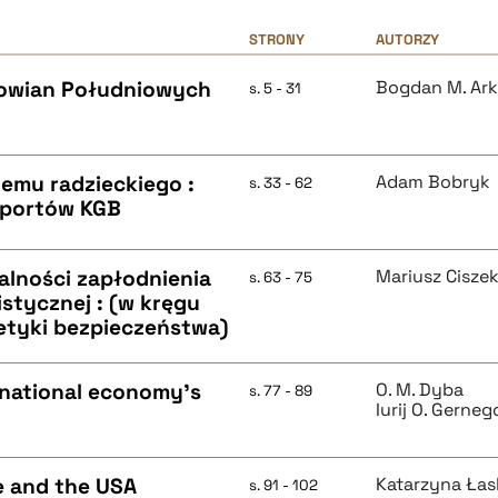
STRONY
AUTORZY
Słowian Południowych
Bogdan M. Ark
s. 5 - 31
emu radzieckiego :
Adam Bobryk
s. 33 - 62
raportów KGB
lności zapłodnienia
Mariusz Cisze
s. 63 - 75
stycznej : (w kręgu
etyki bezpieczeństwa)
 national economy's
O. M. Dyba
s. 77 - 89
Iurij O. Gerneg
pe and the USA
Katarzyna Ła
s. 91 - 102