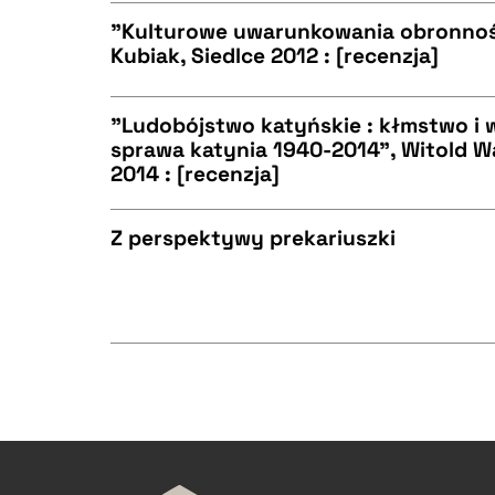
BIBTEX
"Kulturowe uwarunkowania obronnoś
Kubiak, Siedlce 2012 : [recenzja]
CZYSTY TEKST
BIBTEX
"Ludobójstwo katyńskie : kłmstwo i 
sprawa katynia 1940-2014", Witold Wa
2014 : [recenzja]
CZYSTY TEKST
BIBTEX
Z perspektywy prekariuszki
CZYSTY TEKST
BIBTEX
BIBTEX
CZYSTY TEKST