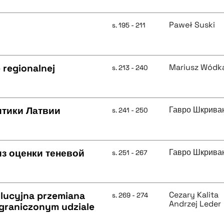
Paweł Suski
s. 195 - 211
 regionalnej
Mariusz Wódk
s. 213 - 240
итики Латвии
Гавро Шкрива
s. 241 - 250
з оценки теневой
Гавро Шкрива
s. 251 - 267
lucyjna przemiana
Cezary Kalita
s. 269 - 274
Andrzej Leder
ograniczonym udziale