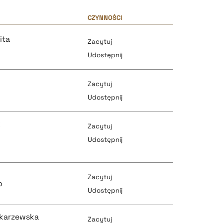
CZYNNOŚCI
ita
Zacytuj
Udostępnij
Zacytuj
Udostępnij
k
Zacytuj
pobierz cytat
Udostępnij
pobierz cytat
Zacytuj
o
pobierz cytat
Udostępnij
skarzewska
Zacytuj
pobierz cytat