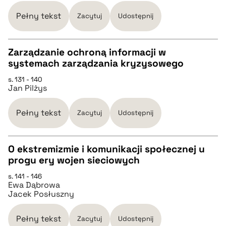
BIBTEX
Pełny tekst
Zacytuj
Udostępnij
pobierz cytat
Zarządzanie ochroną informacji w
systemach zarządzania kryzysowego
CZYSTY TEKST
s. 131 - 140
Jan Pilżys
pobierz cytat
Pełny tekst
Zacytuj
Udostępnij
BIBTEX
O ekstremizmie i komunikacji społecznej u
progu ery wojen sieciowych
pobierz cytat
CZYSTY TEKST
s. 141 - 146
Ewa Dąbrowa
Jacek Posłuszny
pobierz cytat
Pełny tekst
Zacytuj
Udostępnij