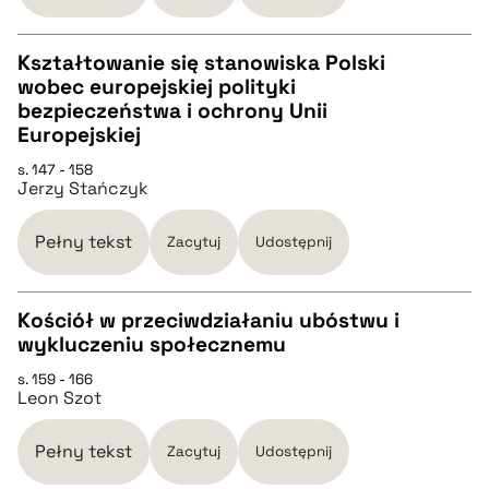
BIBTEX
Kształtowanie się stanowiska Polski
pobierz cytat
wobec europejskiej polityki
CZYSTY TEKST
bezpieczeństwa i ochrony Unii
Europejskiej
pobierz cytat
s. 147 - 158
Jerzy Stańczyk
BIBTEX
Pełny tekst
Zacytuj
Udostępnij
pobierz cytat
Kościół w przeciwdziałaniu ubóstwu i
wykluczeniu społecznemu
CZYSTY TEKST
s. 159 - 166
Leon Szot
pobierz cytat
Pełny tekst
Zacytuj
Udostępnij