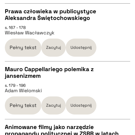
BIBTEX
Prawa człowieka w publicystyce
Aleksandra Świętochowskiego
pobierz cytat
CZYSTY TEKST
s. 167 - 178
Wiesław Wacławczyk
pobierz cytat
Pełny tekst
Zacytuj
Udostępnij
BIBTEX
Mauro Cappellariego polemika z
jansenizmem
pobierz cytat
CZYSTY TEKST
s. 179 - 196
Adam Wielomski
pobierz cytat
Pełny tekst
Zacytuj
Udostępnij
BIBTEX
Animowane filmy jako narzędzie
propagandy politycznej w ZSRR w latach
pobierz cytat