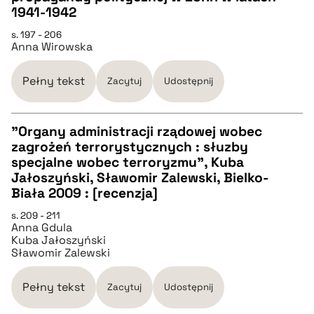
CZYSTY TEKST
1941-1942
s. 197 - 206
Anna Wirowska
pobierz cytat
Pełny tekst
Zacytuj
Udostępnij
BIBTEX
"Organy administracji rządowej wobec
pobierz cytat
zagrożeń terrorystycznych : słuzby
CZYSTY TEKST
specjalne wobec terroryzmu", Kuba
Jałoszyński, Sławomir Zalewski, Bielko-
Biała 2009 : [recenzja]
pobierz cytat
s. 209 - 211
Anna Gdula
Kuba Jałoszyński
BIBTEX
Sławomir Zalewski
pobierz cytat
Pełny tekst
Zacytuj
Udostępnij