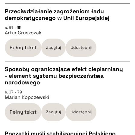
BIBTEX
Przeciwdziałanie zagrożeniom ładu
demokratycznego w Unii Europejskiej
CZYSTY TEKST
pobierz cytat
s. 51 - 65
Artur Gruszczak
pobierz cytat
Pełny tekst
Zacytuj
Udostępnij
BIBTEX
Sposoby ograniczające efekt cieplarniany
- element systemu bezpieczeństwa
pobierz cytat
CZYSTY TEKST
narodowego
s. 67 - 79
Marian Kopczewski
pobierz cytat
Pełny tekst
Zacytuj
Udostępnij
BIBTEX
Początki myśli stabilizacyjnej Polskiego
pobierz cytat