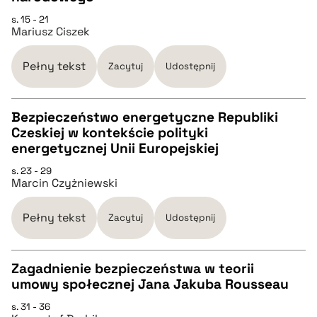
pobierz cytat
s. 15 - 21
Mariusz Ciszek
BIBTEX
Pełny tekst
Zacytuj
Udostępnij
pobierz cytat
Bezpieczeństwo energetyczne Republiki
Czeskiej w kontekście polityki
CZYSTY TEKST
energetycznej Unii Europejskiej
s. 23 - 29
Marcin Czyżniewski
pobierz cytat
Pełny tekst
Zacytuj
Udostępnij
BIBTEX
Zagadnienie bezpieczeństwa w teorii
pobierz cytat
umowy społecznej Jana Jakuba Rousseau
CZYSTY TEKST
s. 31 - 36