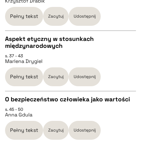
Krzysztof Drabik
pobierz cytat
Pełny tekst
Zacytuj
Udostępnij
BIBTEX
Aspekt etyczny w stosunkach
międzynarodowych
pobierz cytat
CZYSTY TEKST
s. 37 - 43
Marlena Drygiel
pobierz cytat
Pełny tekst
Zacytuj
Udostępnij
BIBTEX
O bezpieczeństwo człowieka jako wartości
pobierz cytat
s. 45 - 50
CZYSTY TEKST
Anna Gdula
pobierz cytat
Pełny tekst
Zacytuj
Udostępnij