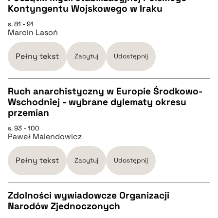
Kontyngentu Wojskowego w Iraku
CZYSTY TEKST
s. 81 - 91
Marcin Lasoń
pobierz cytat
Pełny tekst
Zacytuj
Udostępnij
BIBTEX
Ruch anarchistyczny w Europie Środkowo-
Wschodniej - wybrane dylematy okresu
pobierz cytat
CZYSTY TEKST
przemian
s. 93 - 100
Paweł Malendowicz
pobierz cytat
Pełny tekst
Zacytuj
Udostępnij
BIBTEX
Zdolności wywiadowcze Organizacji
pobierz cytat
Narodów Zjednoczonych
CZYSTY TEKST