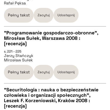
Rafał Pęksa
BIBTEX
Pełny tekst
Zacytuj
Udostępnij
pobierz cytat
"Programowanie gospodarczo-obronne",
Mirosław Sułek, Warszawa 2008 :
CZYSTY TEKST
[recenzja]
s. 221 - 225
Jerzy Stańczyk
pobierz cytat
Mirosław Sułek
BIBTEX
Pełny tekst
Zacytuj
Udostępnij
pobierz cytat
"Securitologia : nauka o bezpieczeństwie
człowieka i organizacji społecznych",
CZYSTY TEKST
Leszek F. Korzeniowski, Kraków 2008 :
[recenzja]