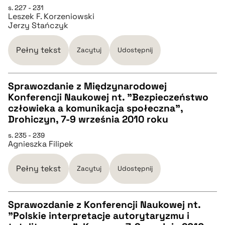
pobierz cytat
s. 227 - 231
Leszek F. Korzeniowski
Jerzy Stańczyk
BIBTEX
Pełny tekst
Zacytuj
Udostępnij
pobierz cytat
Sprawozdanie z Międzynarodowej
Konferencji Naukowej nt. "Bezpieczeństwo
CZYSTY TEKST
człowieka a komunikacja społeczna",
Drohiczyn, 7-9 września 2010 roku
pobierz cytat
s. 235 - 239
Agnieszka Filipek
BIBTEX
Pełny tekst
Zacytuj
Udostępnij
pobierz cytat
Sprawozdanie z Konferencji Naukowej nt.
"Polskie interpretacje autorytaryzmu i
CZYSTY TEKST