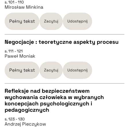
s. 101 - 110
Mirosław Minkina
pobierz cytat
Pełny tekst
Zacytuj
Udostępnij
BIBTEX
Negocjacje : teoretyczne aspekty procesu
pobierz cytat
s. 111 - 121
CZYSTY TEKST
Paweł Moniak
pobierz cytat
Pełny tekst
Zacytuj
Udostępnij
BIBTEX
Refleksje nad bezpieczeństwem
wychowania człowieka w wybranych
CZYSTY TEKST
koncepcjach psychologicznych i
pobierz cytat
pedagogicznych
pobierz cytat
s. 123 - 130
Andrzej Pieczykow