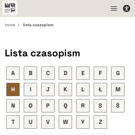
home
lista czasopism
Lista czasopism
A
B
C
D
E
F
G
H
I
J
K
L
Ł
M
N
O
P
Q
R
S
Ś
T
U
V
W
Y
Z