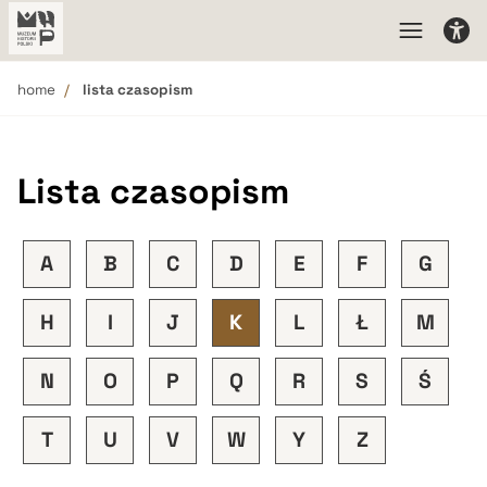
home
lista czasopism
Lista czasopism
A
B
C
D
E
F
G
H
I
J
K
L
Ł
M
N
O
P
Q
R
S
Ś
T
U
V
W
Y
Z