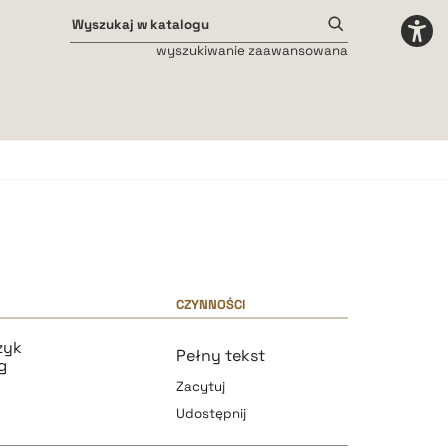
wyszukiwanie zaawansowana
Odstępy międzyliterowe
małe
średnie
duże
CZYNNOŚCI
zyk
Pełny tekst
g
Zacytuj
Udostępnij