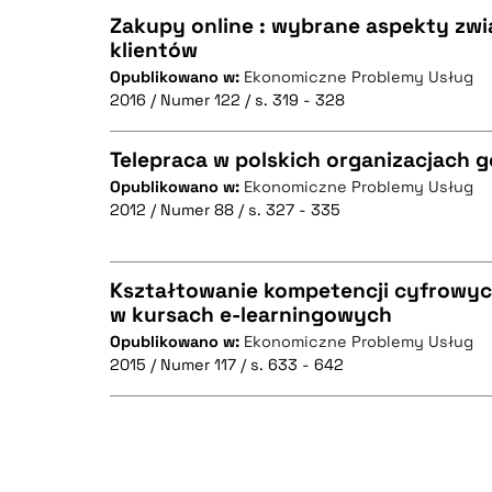
Zakupy online : wybrane aspekty zwi
klientów
Opublikowano w:
Ekonomiczne Problemy Usług
CZYSTY TEKST
2016 / Numer 122 / s. 319 - 328
Telepraca w polskich organizacjach
Opublikowano w:
Ekonomiczne Problemy Usług
BIBTEX
2012 / Numer 88 / s. 327 - 335
CZYSTY TEKST
Kształtowanie kompetencji cyfrowyc
w kursach e-learningowych
BIBTEX
Opublikowano w:
Ekonomiczne Problemy Usług
CZYSTY TEKST
2015 / Numer 117 / s. 633 - 642
BIBTEX
CZYSTY TEKST