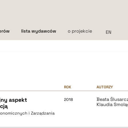
torów
lista wydawców
o projekcie
Interlinia
mała
średnia
duża
ROK
AUTORZY
jny aspekt
Beata Ślusarc
2018
Klaudia Smolą
cją
konomicznych i Zarządzania