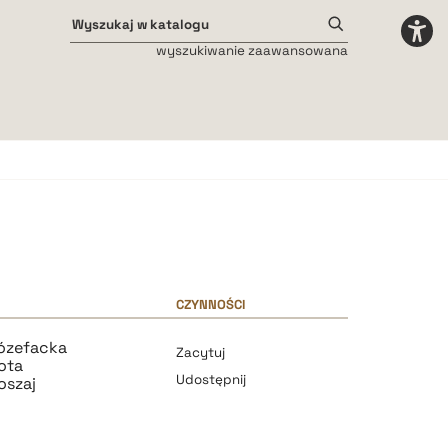
wyszukiwanie zaawansowana
Odstępy międzyliterowe
małe
średnie
duże
CZYNNOŚCI
Józefacka
Zacytuj
ota
Udostępnij
oszaj