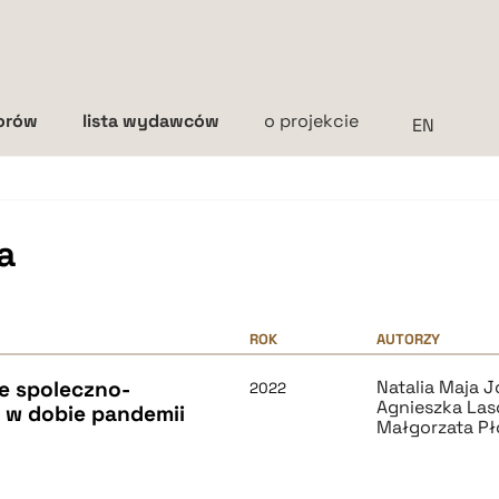
torów
lista wydawców
o projekcie
Interlinia
mała
średnia
duża
a
ROK
AUTORZY
e spoleczno-
Natalia Maja 
2022
Agnieszka Las
 w dobie pandemii
Małgorzata Pł