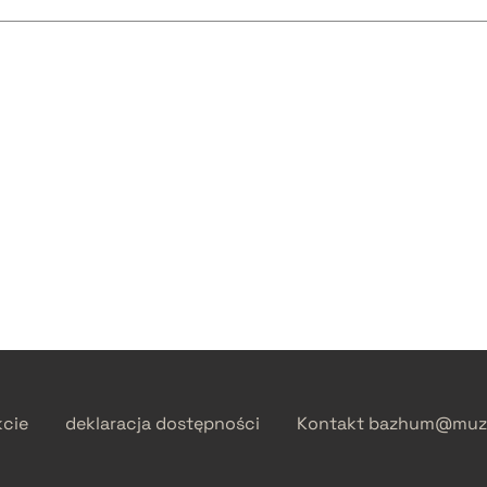
kcie
deklaracja dostępności
Kontakt
bazhum@muzh