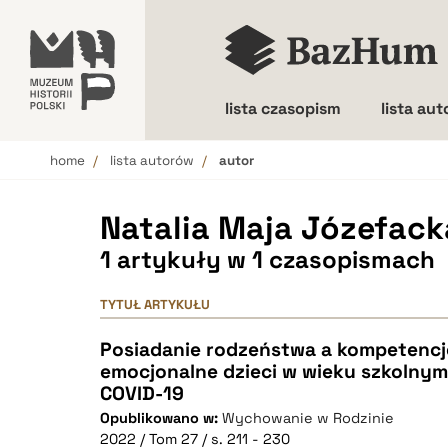
lista czasopism
lista au
home
lista autorów
autor
Wielkość liter
Natalia Maja Józefack
1 artykuły w 1 czasopismach
TYTUŁ ARTYKUŁU
Posiadanie rodzeństwa a kompetencj
emocjonalne dzieci w wieku szkolnym
COVID-19
Opublikowano w:
Wychowanie w Rodzinie
2022 / Tom 27 / s. 211 - 230