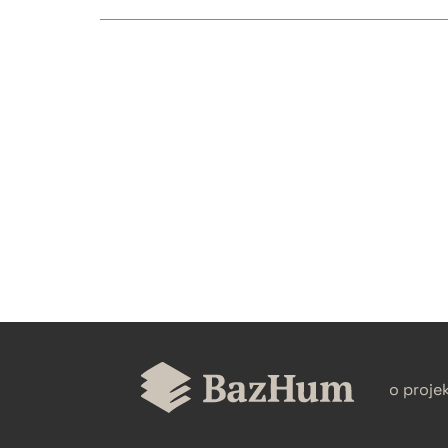
CZYSTY TEKST
BIBTEX
o proje