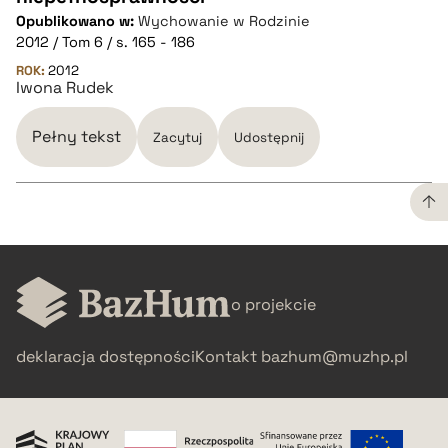
Opublikowano w:
Wychowanie w Rodzinie
2012 / Tom 6 / s. 165 - 186
pobierz cytat
ROK:
2012
Iwona Rudek
BIBTEX
Pełny tekst
Zacytuj
Udostępnij
pobierz cytat
CZYSTY TEKST
o projekcie
pobierz cytat
deklaracja dostępności
Kontakt
bazhum@muzhp.pl
BIBTEX
pobierz cytat