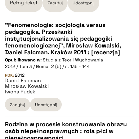
Pełny tekst
Zacytuj
Udostępnij
"Fenomenologie: socjologia versus
pedagogika. Przesłanki
CZYSTY TEKST
instytucjonalizowania się pedagogiki
fenomenologicznej", Mirosław Kowalski,
Daniel Falcman, Kraków 2011 : [recenzja]
pobierz cytat
Opublikowano w:
Studia z Teorii Wychowania
2012 / Tom 3 / Numer 2 (5) / s. 136 - 144
BIBTEX
ROK:
2012
Daniel Falcman
Mirosław Kowalski
Iwona Rudek
pobierz cytat
Zacytuj
Udostępnij
Rodzina w procesie konstruowania obrazu
osób niepełnosprawnych : rola płci w
CZYSTY TEKST
niepełnosprawności