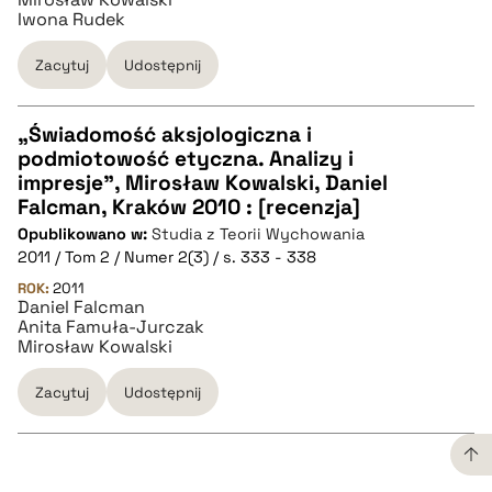
Iwona Rudek
Zacytuj
Udostępnij
„Świadomość aksjologiczna i
podmiotowość etyczna. Analizy i
CZYSTY TEKST
impresje", Mirosław Kowalski, Daniel
Falcman, Kraków 2010 : [recenzja]
Opublikowano w:
Studia z Teorii Wychowania
pobierz cytat
2011 / Tom 2 / Numer 2(3) / s. 333 - 338
ROK:
2011
Daniel Falcman
BIBTEX
Anita Famuła-Jurczak
Mirosław Kowalski
pobierz cytat
Zacytuj
Udostępnij