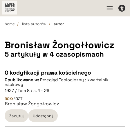
home
lista autorów
autor
Bronisław Żongołłowicz
5 artykuły w 4 czasopismach
O kodyfikacji prawa kościelnego
Opublikowano w:
Przegląd Teologiczny : kwartalnik
naukowy
1927 / Tom 8 / s. 1 - 26
ROK:
1927
Bronisław Żongołłowicz
Zacytuj
Udostępnij