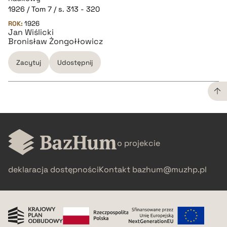
1926 / Tom 7 / s. 313 - 320
pobierz cytat
ROK:
1926
Jan Wiślicki
Bronisław Żongołłowicz
BIBTEX
Zacytuj
Udostępnij
pobierz cytat
CZYSTY TEKST
o projekcie
pobierz cytat
deklaracja dostępności
Kontakt
bazhum@muzhp.pl
BIBTEX
pobierz cytat