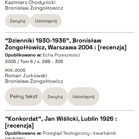
Kazimierz Chodynicki
Bronisław Żongołłowicz
pobierz cytat
Zacytuj
Udostępnij
"Dzienniki 1930-1936", Bronisław
Żongołłowicz, Warszawa 2004 : [recenzja]
CZYSTY TEKST
Opublikowano w:
Echa Przeszłości
2005 / Tom 6 / s. 298 - 305
pobierz cytat
ROK:
2005
Roman Jurkowski
Bronisław Żongołłowicz
BIBTEX
Pełny tekst
Zacytuj
Udostępnij
pobierz cytat
"Konkordat", Jan Wiślicki, Lublin 1926 :
[recenzja]
CZYSTY TEKST
Opublikowano w:
Przegląd Teologiczny : kwartalnik
naukowy