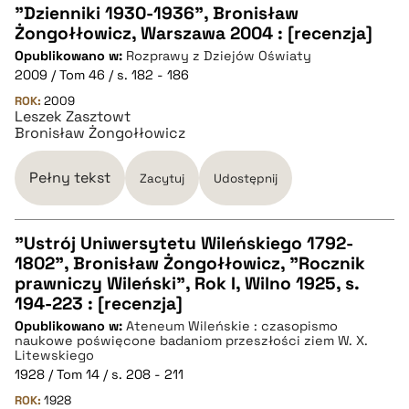
"Dzienniki 1930-1936", Bronisław
Żongołłowicz, Warszawa 2004 : [recenzja]
CZYSTY TEKST
Opublikowano w:
Rozprawy z Dziejów Oświaty
2009 / Tom 46 / s. 182 - 186
pobierz cytat
ROK:
2009
Leszek Zasztowt
Bronisław Żongołłowicz
BIBTEX
Pełny tekst
Zacytuj
Udostępnij
pobierz cytat
"Ustrój Uniwersytetu Wileńskiego 1792-
1802", Bronisław Żongołłowicz, "Rocznik
CZYSTY TEKST
prawniczy Wileński", Rok I, Wilno 1925, s.
194-223 : [recenzja]
Opublikowano w:
Ateneum Wileńskie : czasopismo
pobierz cytat
naukowe poświęcone badaniom przeszłości ziem W. X.
Litewskiego
1928 / Tom 14 / s. 208 - 211
BIBTEX
ROK:
1928